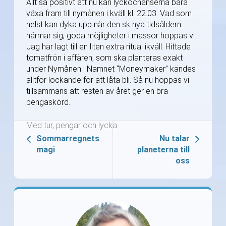
Allt så positivt att nu kan lyckochanserna bara
växa fram till nymånen i kväll kl. 22.03. Vad som
helst kan dyka upp när den sk nya tidsåldern
närmar sig, goda möjligheter i massor hoppas vi.
Jag har lagt till en liten extra ritual ikväll. Hittade
tomatfrön i affären, som ska planteras exakt
under Nymånen ! Namnet “Moneymaker” kändes
alltför lockande för att låta bli. Så nu hoppas vi
tillsammans att resten av året ger en bra
pengaskörd.
Med tur, pengar och lycka
Sommarregnets
Nu talar
magi
planeterna till
oss