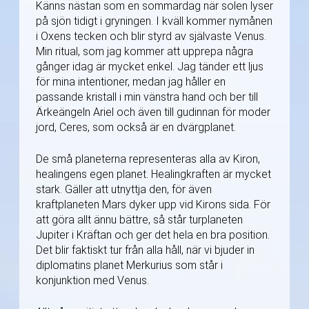
Känns nästan som en sommardag när solen lyser
på sjön tidigt i gryningen. I kväll kommer nymånen
i Oxens tecken och blir styrd av självaste Venus.
Min ritual, som jag kommer att upprepa några
gånger idag är mycket enkel. Jag tänder ett ljus
för mina intentioner, medan jag håller en
passande kristall i min vänstra hand och ber till
Ärkeängeln Ariel och även till gudinnan för moder
jord, Ceres, som också är en dvärgplanet.
De små planeterna representeras alla av Kiron,
healingens egen planet. Healingkraften är mycket
stark. Gäller att utnyttja den, för även
kraftplaneten Mars dyker upp vid Kirons sida. För
att göra allt ännu bättre, så står turplaneten
Jupiter i Kräftan och ger det hela en bra position.
Det blir faktiskt tur från alla håll, när vi bjuder in
diplomatins planet Merkurius som står i
konjunktion med Venus.