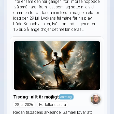
Inte ensam den här gången, för i morse hoppade
två små harar fram, just som jag satte mig vid
dammen för att tända min första magiska eld för
idag den 29 juli. Lyckans fullmåne får hjälp av
både Sol och Jupiter, två som möts igen efter
16 år. Så länge dröjer det mellan deras...
Tisdag- allt är möjligt
Astrologi
28 juli 2026
Författare: Laura
Redan tisdagens ärkeängel Samael lovar att