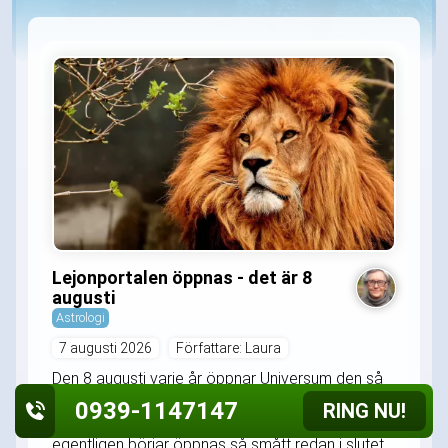
Lejonportalen öppnas - det är 8
augusti
Astrologi
7 augusti 2026
Författare: Laura
Den 8 augusti varje år öppnar Universum den så
kallade Lejonportalen på vid gavel. Stjärntecknet
0939-1147147
RING NU!
Lejonets egen stora dag, med portalen som
egentligen börjar öppnas så smått redan i slutet