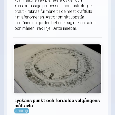
kulminationen av planetära cykler och
känslomässiga processer. Inom astrologisk
praktik räknas fullmåne till de mest kraftfulla
himlafenomenen. Astronomiskt uppstår
fullmånen när jorden befinner sig mellan solen
och månen i rak linje. Detta innebär...
Lyckans punkt och fördolda välgångens
måltavla
Astrologi