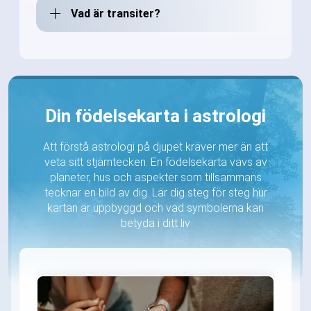
Vad är transiter?
Din födelsekarta i astrologi
Att förstå astrologi på djupet kräver mer än att
veta sitt stjärntecken. En födelsekarta vävs av
planeter, hus och aspekter som tillsammans
tecknar en bild av dig. Lär dig steg för steg hur
kartan är uppbyggd och vad symbolerna kan
betyda i ditt liv