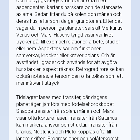
och tid byggs stegvis. Du börjar ofta med
ascendenten, kartans härskare och de starkaste
axlarna. Sedan tittar du på solen och månen och
deras hus, eftersom de ger grundtonen. Efter det
väger du in personliga planeter, särskilt Merkurius,
Venus och Mars. Husens tyngd visar var livet
trycker på, till exempel relationer, arbete, studier
eller hem. Aspekter visar om funktioner
samverkar, krockar eller kräver balans. Orb är
avståndet i grader och används för att avgöra
hur stark en aspekt räknas. Retrograd rörelse kan
också noteras, eftersom den ofta tolkas som ett
mer inåtvänt uttryck.
Tidslagret läses med transiter, där dagens
planetlägen jämförs med födelsehoroskopet.
Snabba transiter från solen, månen och Mars
visar ofta kortare faser. Transiter från Saturnus
kan markera ansvar och struktur. Transiter från
Uranus, Neptunus och Pluto kopplas ofta till
längre skiften. Progressioner och solåterkomst