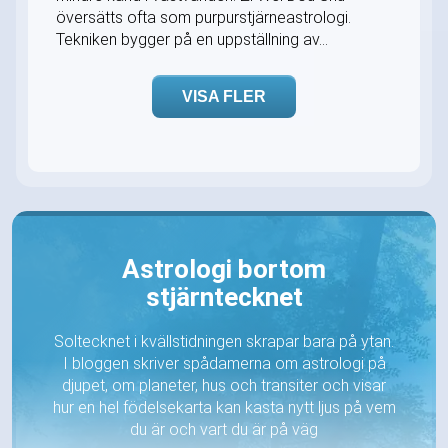
översätts ofta som purpurstjärneastrologi.
Tekniken bygger på en uppställning av...
VISA FLER
Astrologi bortom
stjärntecknet
Soltecknet i kvällstidningen skrapar bara på ytan.
I bloggen skriver spådamerna om astrologi på
djupet, om planeter, hus och transiter och visar
hur en hel födelsekarta kan kasta nytt ljus på vem
du är och vart du är på väg