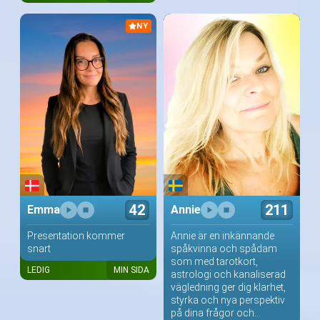
NY
42
211
Emma
Annie
Presentation kommer
Annie är en inkännande
snart
spåkvinna och spådam
som med tarotkort,
LEDIG
MIN SIDA
astrologi och kanaliserad
vägledning ger dig klarhet,
styrka och nya perspektiv
på dina frågor och...