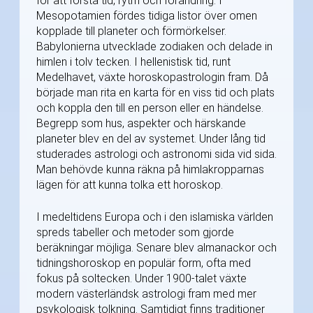
för att förstå tid, rytm och förändring. I
Mesopotamien fördes tidiga listor över omen
kopplade till planeter och förmörkelser.
Babylonierna utvecklade zodiaken och delade in
himlen i tolv tecken. I hellenistisk tid, runt
Medelhavet, växte horoskopastrologin fram. Då
började man rita en karta för en viss tid och plats
och koppla den till en person eller en händelse.
Begrepp som hus, aspekter och härskande
planeter blev en del av systemet. Under lång tid
studerades astrologi och astronomi sida vid sida.
Man behövde kunna räkna på himlakropparnas
lägen för att kunna tolka ett horoskop.
I medeltidens Europa och i den islamiska världen
spreds tabeller och metoder som gjorde
beräkningar möjliga. Senare blev almanackor och
tidningshoroskop en populär form, ofta med
fokus på soltecken. Under 1900-talet växte
modern västerländsk astrologi fram med mer
psykologisk tolkning. Samtidigt finns traditioner