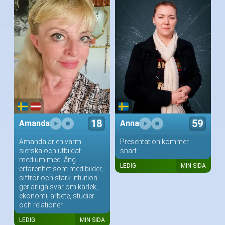
18
59
Amanda
Anna
Amanda är en varm
Presentation kommer
sierska och utbildat
snart
medium med lång
LEDIG
MIN SIDA
erfarenhet som med bilder,
siffror och stark intuition
ger ärliga svar om kärlek,
ekonomi, arbete, studier
och relationer
LEDIG
MIN SIDA