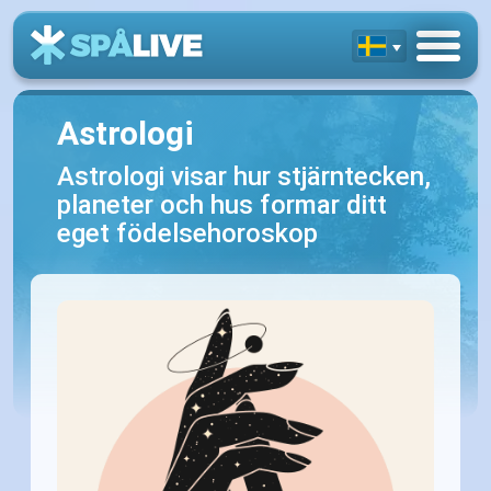
Astrologi
Astrologi visar hur stjärntecken,
planeter och hus formar ditt
eget födelsehoroskop