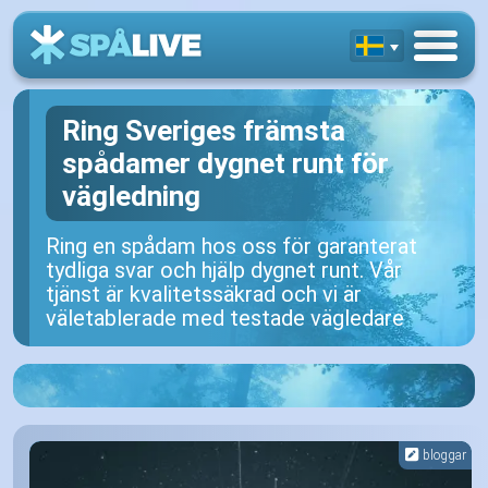
Ring Sveriges främsta
spådamer dygnet runt för
vägledning
Ring en spådam hos oss för garanterat
tydliga svar och hjälp dygnet runt. Vår
tjänst är kvalitetssäkrad och vi är
väletablerade med testade vägledare
bloggar