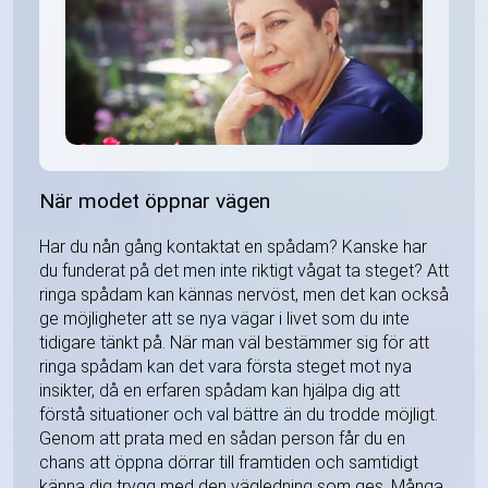
När modet öppnar vägen
Har du nån gång kontaktat en spådam? Kanske har
du funderat på det men inte riktigt vågat ta steget? Att
ringa spådam kan kännas nervöst, men det kan också
ge möjligheter att se nya vägar i livet som du inte
tidigare tänkt på. När man väl bestämmer sig för att
ringa spådam kan det vara första steget mot nya
insikter, då en erfaren spådam kan hjälpa dig att
förstå situationer och val bättre än du trodde möjligt.
Genom att prata med en sådan person får du en
chans att öppna dörrar till framtiden och samtidigt
känna dig trygg med den vägledning som ges. Många