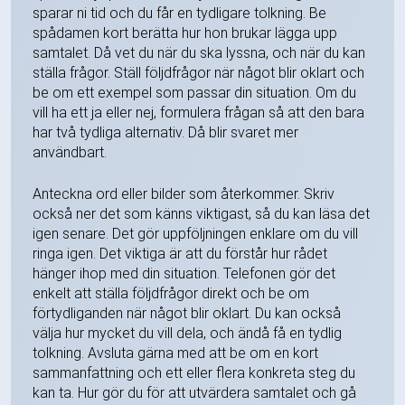
sparar ni tid och du får en tydligare tolkning. Be
spådamen kort berätta hur hon brukar lägga upp
samtalet. Då vet du när du ska lyssna, och när du kan
ställa frågor. Ställ följdfrågor när något blir oklart och
be om ett exempel som passar din situation. Om du
vill ha ett ja eller nej, formulera frågan så att den bara
har två tydliga alternativ. Då blir svaret mer
användbart.
Anteckna ord eller bilder som återkommer. Skriv
också ner det som känns viktigast, så du kan läsa det
igen senare. Det gör uppföljningen enklare om du vill
ringa igen. Det viktiga är att du förstår hur rådet
hänger ihop med din situation. Telefonen gör det
enkelt att ställa följdfrågor direkt och be om
förtydliganden när något blir oklart. Du kan också
välja hur mycket du vill dela, och ändå få en tydlig
tolkning. Avsluta gärna med att be om en kort
sammanfattning och ett eller flera konkreta steg du
kan ta. Hur gör du för att utvärdera samtalet och gå