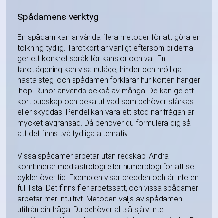
Spådamens verktyg
En spådam kan använda flera metoder för att göra en
tolkning tydlig. Tarotkort är vanligt eftersom bilderna
ger ett konkret språk för känslor och val. En
tarotläggning kan visa nuläge, hinder och möjliga
nästa steg, och spådamen förklarar hur korten hänger
ihop. Runor används också av många. De kan ge ett
kort budskap och peka ut vad som behöver stärkas
eller skyddas. Pendel kan vara ett stöd när frågan är
mycket avgränsad. Då behöver du formulera dig så
att det finns två tydliga alternativ.
Vissa spådamer arbetar utan redskap. Andra
kombinerar med astrologi eller numerologi för att se
cykler över tid. Exemplen visar bredden och är inte en
full lista. Det finns fler arbetssätt, och vissa spådamer
arbetar mer intuitivt. Metoden väljs av spådamen
utifrån din fråga. Du behöver alltså själv inte