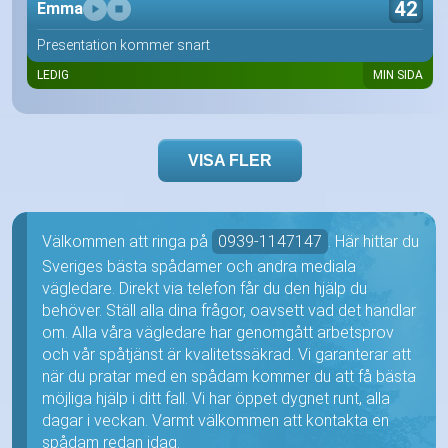
42
Emma
Presentation kommer snart
LEDIG
MIN SIDA
VISA FLER
Välkommen att ringa på
0939-1147147
. Här hittar du
Sveriges bästa spådamer och andra mediala
vägledare. Direkt via telefon får du den hjälp du
behöver. Ställ alla dina frågor, oavsett vad det handlar
om. Alla våra vägledare har genomgått arbetsprov
och vår spåtjänst är kvalitetssäkrad. Vi garanterar att
när du pratar med en spådam kommer du att få bästa
möjliga hjälp i ditt fall. Vi har öppet dygnet runt, alla
dagar i veckan. Varmt välkommen att kontakta en
spådam redan idag.