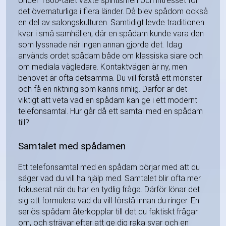
Under 1800-talet växte spiritismen och intresset för
det övernaturliga i flera länder. Då blev spådom också
en del av salongskulturen. Samtidigt levde traditionen
kvar i små samhällen, där en spådam kunde vara den
som lyssnade när ingen annan gjorde det. Idag
används ordet spådam både om klassiska siare och
om mediala vägledare. Kontaktvägen är ny, men
behovet är ofta detsamma. Du vill förstå ett mönster
och få en riktning som känns rimlig. Därför är det
viktigt att veta vad en spådam kan ge i ett modernt
telefonsamtal. Hur går då ett samtal med en spådam
till?
Samtalet med spådamen
Ett telefonsamtal med en spådam börjar med att du
säger vad du vill ha hjälp med. Samtalet blir ofta mer
fokuserat när du har en tydlig fråga. Därför lönar det
sig att formulera vad du vill förstå innan du ringer. En
seriös spådam återkopplar till det du faktiskt frågar
om, och strävar efter att ge dig raka svar och en