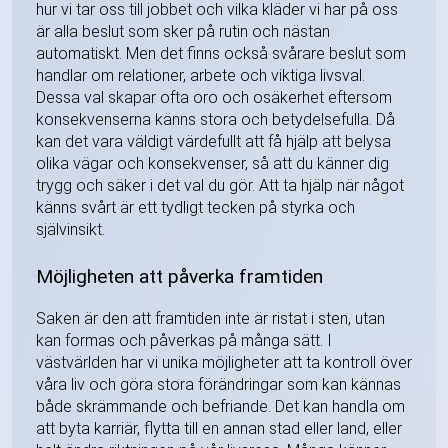
hur vi tar oss till jobbet och vilka kläder vi har på oss
är alla beslut som sker på rutin och nästan
automatiskt. Men det finns också svårare beslut som
handlar om relationer, arbete och viktiga livsval.
Dessa val skapar ofta oro och osäkerhet eftersom
konsekvenserna känns stora och betydelsefulla. Då
kan det vara väldigt värdefullt att få hjälp att belysa
olika vägar och konsekvenser, så att du känner dig
trygg och säker i det val du gör. Att ta hjälp när något
känns svårt är ett tydligt tecken på styrka och
självinsikt.
Möjligheten att påverka framtiden
Saken är den att framtiden inte är ristat i sten, utan
kan formas och påverkas på många sätt. I
västvärlden har vi unika möjligheter att ta kontroll över
våra liv och göra stora förändringar som kan kännas
både skrämmande och befriande. Det kan handla om
att byta karriär, flytta till en annan stad eller land, eller