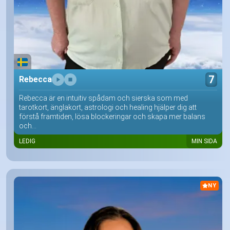
7
Rebecca
Rebecca är en intuitiv spådam och sierska som med
tarotkort, änglakort, astrologi och healing hjälper dig att
förstå framtiden, lösa blockeringar och skapa mer balans
och...
LEDIG
MIN SIDA
NY