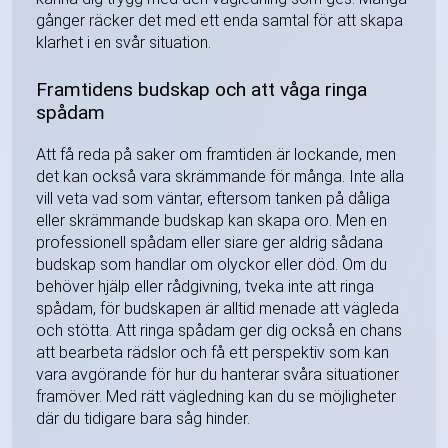
gånger räcker det med ett enda samtal för att skapa
klarhet i en svår situation.
Framtidens budskap och att våga ringa
spådam
Att få reda på saker om framtiden är lockande, men
det kan också vara skrämmande för många. Inte alla
vill veta vad som väntar, eftersom tanken på dåliga
eller skrämmande budskap kan skapa oro. Men en
professionell spådam eller siare ger aldrig sådana
budskap som handlar om olyckor eller död. Om du
behöver hjälp eller rådgivning, tveka inte att ringa
spådam, för budskapen är alltid menade att vägleda
och stötta. Att ringa spådam ger dig också en chans
att bearbeta rädslor och få ett perspektiv som kan
vara avgörande för hur du hanterar svåra situationer
framöver. Med rätt vägledning kan du se möjligheter
där du tidigare bara såg hinder.