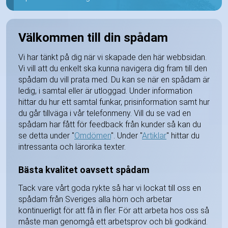
Välkommen till din spådam
Vi har tänkt på dig när vi skapade den här webbsidan.
Vi vill att du enkelt ska kunna navigera dig fram till den
spådam du vill prata med. Du kan se när en spådam är
ledig, i samtal eller är utloggad. Under information
hittar du hur ett samtal funkar, prisinformation samt hur
du går tillväga i vår telefonmeny. Vill du se vad en
spådam har fått för feedback från kunder så kan du
se detta under "
Omdömen
". Under "
Artiklar
" hittar du
intressanta och lärorika texter.
Bästa kvalitet oavsett spådam
Tack vare vårt goda rykte så har vi lockat till oss en
spådam från Sveriges alla hörn och arbetar
kontinuerligt för att få in fler. För att arbeta hos oss så
måste man genomgå ett arbetsprov och bli godkänd.