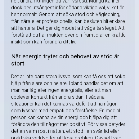
helt ändra riktningen på vår livsresa. Många känner
dock beslutsångest inför sådana viktiga val, vilket är
helt normalt. Genom att söka stöd och vägledning,
från nära eller professionella, kan besluten bli enklare
att hantera. Det ger dig modet att våga ta steget. Att
förstå att du har makten över din framtid är en kraftfull
insikt som kan förändra ditt liv.
När energin tryter och behovet av stöd är
stort
Det är inte bara stora livsval som kan få oss att söka
hjälp från siare och helare. Ibland handlar det om att
man har låg eller ingen energi alls, eller att man
upplever kontakt från andra sidan. I sådana
situationer kan det kännas värdefullt att ha någon
som lyssnar med empati och förståelse. En medial
person kan känna av din energi och hjälpa dig att
förändra den till något mer positivt. För vissa betyder
det en varm röst i natten, ett stöd i en svår tid eller
praktiska verktyg för att lösa problem. Oavsett vad