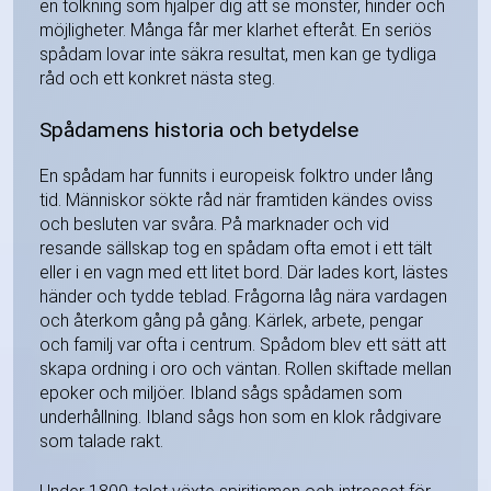
en tolkning som hjälper dig att se mönster, hinder och
möjligheter. Många får mer klarhet efteråt. En seriös
spådam lovar inte säkra resultat, men kan ge tydliga
råd och ett konkret nästa steg.
Spådamens historia och betydelse
En spådam har funnits i europeisk folktro under lång
tid. Människor sökte råd när framtiden kändes oviss
och besluten var svåra. På marknader och vid
resande sällskap tog en spådam ofta emot i ett tält
eller i en vagn med ett litet bord. Där lades kort, lästes
händer och tydde teblad. Frågorna låg nära vardagen
och återkom gång på gång. Kärlek, arbete, pengar
och familj var ofta i centrum. Spådom blev ett sätt att
skapa ordning i oro och väntan. Rollen skiftade mellan
epoker och miljöer. Ibland sågs spådamen som
underhållning. Ibland sågs hon som en klok rådgivare
som talade rakt.