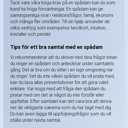
Tack vare våra höga krav på en spådam kan du som
kund ha höga förväntningar. En spådam kan ge
sanningsenliga svar i relationsfrågor, familj, ekonomi
och många fler områden. Till sin hjälp använder de
olika verktyg som exempelvis tarotkort, intuition,
kristaller och pendel.
Tips för ett bra samtal med en spådam
Vi rekommenderar att du skriver ned dina frågor innan
du ringer en spådam och antecknar under samtalets
gång. Det är bra om du sitter i en lugn omgivning när
du ringer. Vet du inte vilken spådam du vill prata med,
kan du läsa allas presentationer för att göra valet
enklare. Var noga med att fråga den spådam du
pratar med om det är något du inte förstår eller
uppfattar. Efter samtalet kan det vara bra att skriva
ner de viktigaste sakerna som du har tagit med dig.
Du kan även lägga till uppföljningsfrågor som du vill
ställa under nästa samtal.