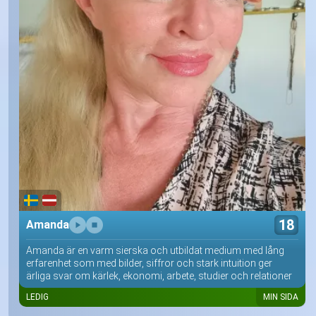
18
Amanda
Amanda är en varm sierska och utbildat medium med lång
erfarenhet som med bilder, siffror och stark intuition ger
ärliga svar om kärlek, ekonomi, arbete, studier och relationer
LEDIG
MIN SIDA