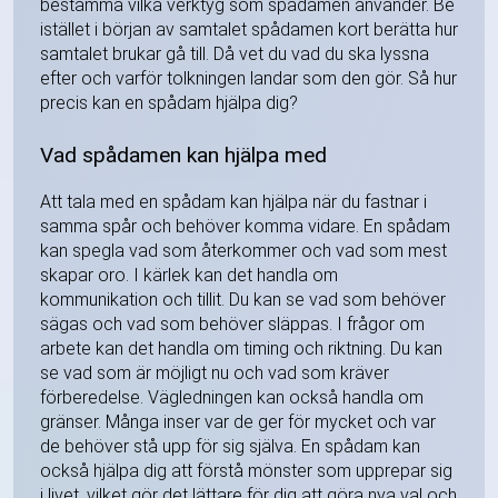
bestämma vilka verktyg som spådamen använder. Be
istället i början av samtalet spådamen kort berätta hur
samtalet brukar gå till. Då vet du vad du ska lyssna
efter och varför tolkningen landar som den gör. Så hur
precis kan en spådam hjälpa dig?
Vad spådamen kan hjälpa med
Att tala med en spådam kan hjälpa när du fastnar i
samma spår och behöver komma vidare. En spådam
kan spegla vad som återkommer och vad som mest
skapar oro. I kärlek kan det handla om
kommunikation och tillit. Du kan se vad som behöver
sägas och vad som behöver släppas. I frågor om
arbete kan det handla om timing och riktning. Du kan
se vad som är möjligt nu och vad som kräver
förberedelse. Vägledningen kan också handla om
gränser. Många inser var de ger för mycket och var
de behöver stå upp för sig själva. En spådam kan
också hjälpa dig att förstå mönster som upprepar sig
i livet, vilket gör det lättare för dig att göra nya val och