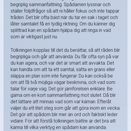
begriplig sammanfattning. Spådamen lyssnar och
ställer följdfrågor så att ni håller fokus och inte tappar
tråden. Det blir ofta bäst när du tar en sak i taget och
låter samtalet få en tydlig riktning. Om du känner dig
splittrad kan en spådam hjälpa dig att ringa in vad
som är viktigast just nu.
Tolkningen kopplas till det du berättar, så att råden blir
begripliga och går att använda. Du får ofta syn på var
du kan agera, och var det är smart att avvakta. Det
kan handla om att ta ett samtal, sätta en gräns eller
släppa en plan som inte fungerar. Du kan också be
om att få två möjliga vägar beskrivna, och vad som
talar för varje väg. Det gör jämförelsen enklare. Be
gärna om en kort sammanfattning mot slutet. Då blir
det lättare att minnas vad som var kärnan. Efteråt
väljer du ett litet steg som går att göra inom en vecka.
Det gör att spådom blir mer än ord och faktiskt leder
vidare. För att förstå tolkningen bättre är det bra att
känna till vilka verktyg en spådam kan använda.