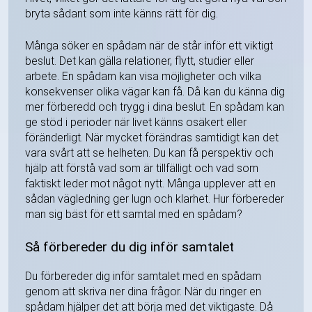
bryta sådant som inte känns rätt för dig.
Många söker en spådam när de står inför ett viktigt
beslut. Det kan gälla relationer, flytt, studier eller
arbete. En spådam kan visa möjligheter och vilka
konsekvenser olika vägar kan få. Då kan du känna dig
mer förberedd och trygg i dina beslut. En spådam kan
ge stöd i perioder när livet känns osäkert eller
föränderligt. När mycket förändras samtidigt kan det
vara svårt att se helheten. Du kan få perspektiv och
hjälp att förstå vad som är tillfälligt och vad som
faktiskt leder mot något nytt. Många upplever att en
sådan vägledning ger lugn och klarhet. Hur förbereder
man sig bäst för ett samtal med en spådam?
Så förbereder du dig inför samtalet
Du förbereder dig inför samtalet med en spådam
genom att skriva ner dina frågor. När du ringer en
spådam hjälper det att börja med det viktigaste. Då