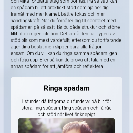
och vilka fortsatta steg som bör tas. På så sätt kan
en spådam bli ett praktiskt stöd som hjälper dig
framåt med mer klarhet, bättre fokus och mer
handlingskraft. När du förhåller dig till samtalet med
spådamen på så sätt, får du både struktur och större
tillit till din egen intuition. Det är då den här typen av
stöd blir som mest värdefullt, eftersom du fortfarande
äger dina beslut men slipper bära alla frågor
ensam. Om du vill kan du ringa samma spådam igen
och följa upp. Eller så kan du pröva att tala med en
annan spådam för att jämföra och reflektera.
Ringa spådam
I stunder då frågorna du funderar på blir för
stora, ring spådam. Ring spådam och få råd
och stöd när livet är knepigt.