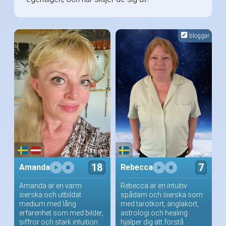
bloggar
18
7
Amanda
Rebecca
Amanda är en varm
Rebecca är en intuitiv
sierska och utbildat
spådam och sierska som
medium med lång
med tarotkort, änglakort,
erfarenhet som med bilder,
astrologi och healing
siffror och stark intuition
hjälper dig att förstå