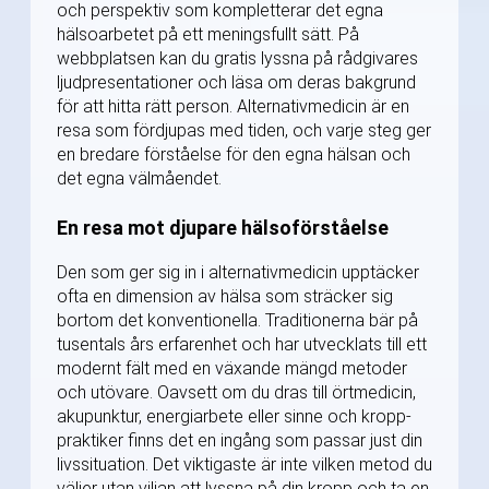
och perspektiv som kompletterar det egna
hälsoarbetet på ett meningsfullt sätt. På
webbplatsen kan du gratis lyssna på rådgivares
ljudpresentationer och läsa om deras bakgrund
för att hitta rätt person. Alternativmedicin är en
resa som fördjupas med tiden, och varje steg ger
en bredare förståelse för den egna hälsan och
det egna välmåendet.
En resa mot djupare hälsoförståelse
Den som ger sig in i alternativmedicin upptäcker
ofta en dimension av hälsa som sträcker sig
bortom det konventionella. Traditionerna bär på
tusentals års erfarenhet och har utvecklats till ett
modernt fält med en växande mängd metoder
och utövare. Oavsett om du dras till örtmedicin,
akupunktur, energiarbete eller sinne och kropp-
praktiker finns det en ingång som passar just din
livssituation. Det viktigaste är inte vilken metod du
väljer utan viljan att lyssna på din kropp och ta en