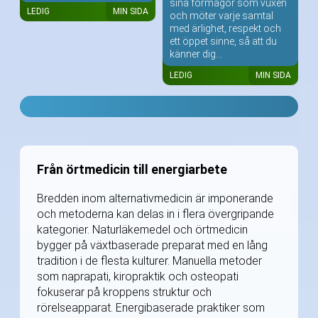
sina förmågor som vuxen
LEDIG
MIN SIDA
och möter varje samtal
med ärlighet, respekt och
ett öppet sinne, så att du
känner dig...
LEDIG
MIN SIDA
Från örtmedicin till energiarbete
Bredden inom alternativmedicin är imponerande
och metoderna kan delas in i flera övergripande
kategorier. Naturläkemedel och örtmedicin
bygger på växtbaserade preparat med en lång
tradition i de flesta kulturer. Manuella metoder
som naprapati, kiropraktik och osteopati
fokuserar på kroppens struktur och
rörelseapparat. Energibaserade praktiker som