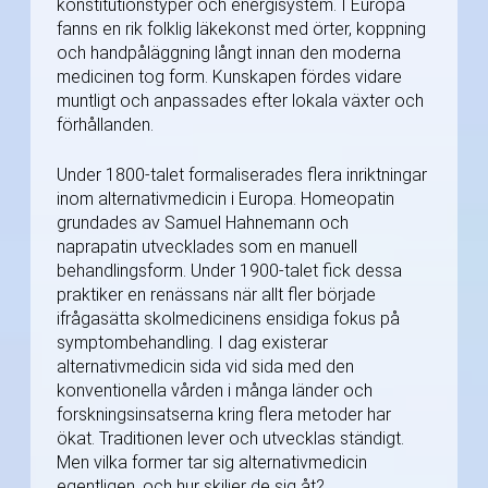
konstitutionstyper och energisystem. I Europa
fanns en rik folklig läkekonst med örter, koppning
och handpåläggning långt innan den moderna
medicinen tog form. Kunskapen fördes vidare
muntligt och anpassades efter lokala växter och
förhållanden.
Under 1800-talet formaliserades flera inriktningar
inom alternativmedicin i Europa. Homeopatin
grundades av Samuel Hahnemann och
naprapatin utvecklades som en manuell
behandlingsform. Under 1900-talet fick dessa
praktiker en renässans när allt fler började
ifrågasätta skolmedicinens ensidiga fokus på
symptombehandling. I dag existerar
alternativmedicin sida vid sida med den
konventionella vården i många länder och
forskningsinsatserna kring flera metoder har
ökat. Traditionen lever och utvecklas ständigt.
Men vilka former tar sig alternativmedicin
egentligen, och hur skiljer de sig åt?