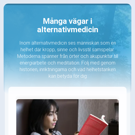
Många vägar i
alternativmedicin
Inom alternativmedicin ses människan som en
helhet där kropp, sinne och livsstil samspelar.
Metoderna spänner från örter och akupunktur till
energiarbete och meditation. Följ med genom
historien, inriktningarna och vad helhetstanken
kan betyda för dig