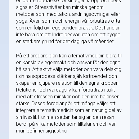
en bättre förståelse för sin egen kropp och dess
signaler. Stressnivåer kan minska genom
metoder som meditation, andningsövningar eller
yoga. Även sömn och energinivå förbättras ofta
som en följd av regelbunden praktik. Det handlar
inte bara om att lindra besvär utan om att bygga
en starkare grund för det dagliga välmåendet.
På ett bredare plan kan alternativmedicin bidra till
en känsla av egenmakt och ansvar för den egna
hälsan. Att aktivt välja metoder och vara delaktig
i sin hälsoprocess stärker självförtroendet och
skapar en djupare relation till den egna kroppen.
Relationer och vardagsliv kan förbättras i takt
med att stressen minskar och den inre balansen
stärks. Dessa fördelar gör att många väljer att
integrera alternativmedicin som en naturlig del av
sin livsstil. Hur man sedan tar sig an den resan
beror på vilka metoder som tilltalar en och var
man befinner sig just nu.