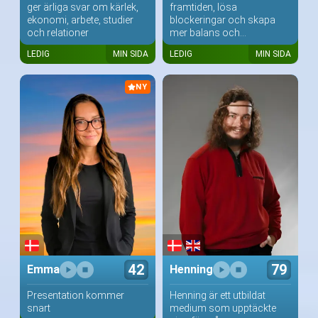
ger ärliga svar om kärlek,
framtiden, lösa
ekonomi, arbete, studier
blockeringar och skapa
och relationer
mer balans och...
LEDIG
MIN SIDA
LEDIG
MIN SIDA
NY
42
79
Emma
Henning
Presentation kommer
Henning är ett utbildat
snart
medium som upptäckte