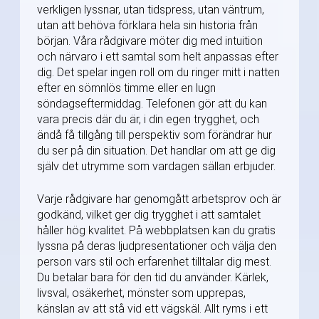
verkligen lyssnar, utan tidspress, utan väntrum,
utan att behöva förklara hela sin historia från
början. Våra rådgivare möter dig med intuition
och närvaro i ett samtal som helt anpassas efter
dig. Det spelar ingen roll om du ringer mitt i natten
efter en sömnlös timme eller en lugn
söndagseftermiddag. Telefonen gör att du kan
vara precis där du är, i din egen trygghet, och
ändå få tillgång till perspektiv som förändrar hur
du ser på din situation. Det handlar om att ge dig
själv det utrymme som vardagen sällan erbjuder.
Varje rådgivare har genomgått arbetsprov och är
godkänd, vilket ger dig trygghet i att samtalet
håller hög kvalitet. På webbplatsen kan du gratis
lyssna på deras ljudpresentationer och välja den
person vars stil och erfarenhet tilltalar dig mest.
Du betalar bara för den tid du använder. Kärlek,
livsval, osäkerhet, mönster som upprepas,
känslan av att stå vid ett vägskäl. Allt ryms i ett