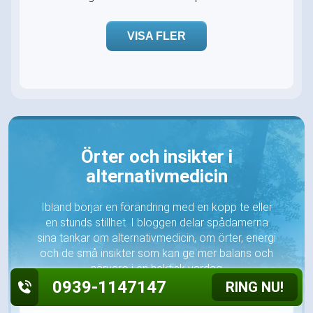
VISA FLER
Örter och insikter i
alternativmedicin
Ibland börjar en förändring med en kopp te eller
en stunds stillhet. I bloggen delar spådamerna
sina tankar om alternativmedicin, om örter, energi
och de små insikter som kan ge mer balans och
närvaro i en hektisk vardag
0939-1147147
RING NU!