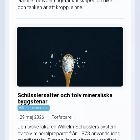
Namnet betyder ungefär kunskapen om livet,
och tanken är att kropp, sinne...
Schüsslersalter och tolv mineraliska
byggstenar
Alternativmedicin
29 maj 2026
Författare:
Den tyske läkaren Wilhelm Schüsslers system
av tolv mineralpreparat från 1873 används idag