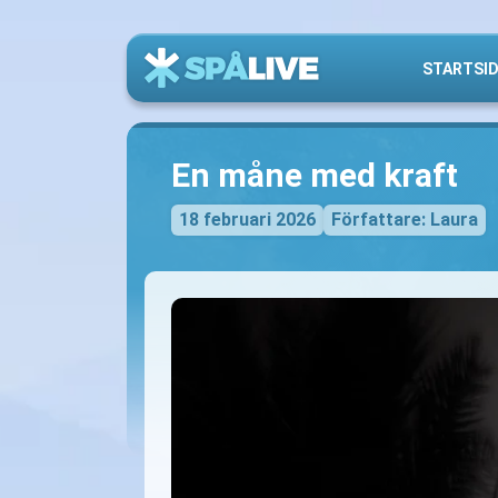
STARTSI
En måne med kraft
18 februari 2026
Författare: Laura