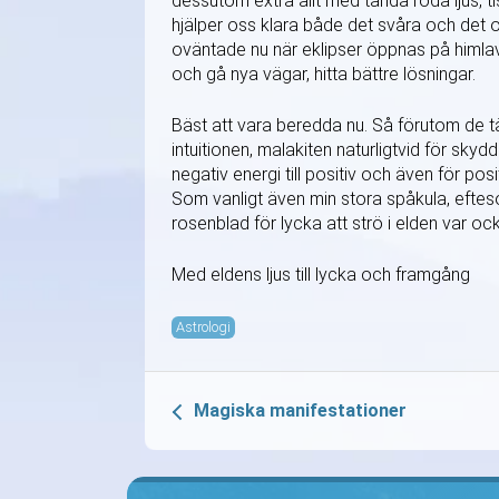
dessutom extra allt med tända röda ljus, t
hjälper oss klara både det svåra och det 
oväntade nu när eklipser öppnas på himla
och gå nya vägar, hitta bättre lösningar.
Bäst att vara beredda nu. Så förutom de tän
intuitionen, malakiten naturligtvid för sky
negativ energi till positiv och även för pos
Som vanligt även min stora spåkula, efteso
rosenblad för lycka att strö i elden var o
Med eldens ljus till lycka och framgång
Astrologi
Magiska manifestationer