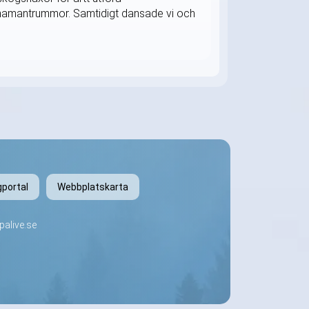
h shamantrummor. Samtidigt dansade vi och
gportal
Webbplatskarta
alive.se