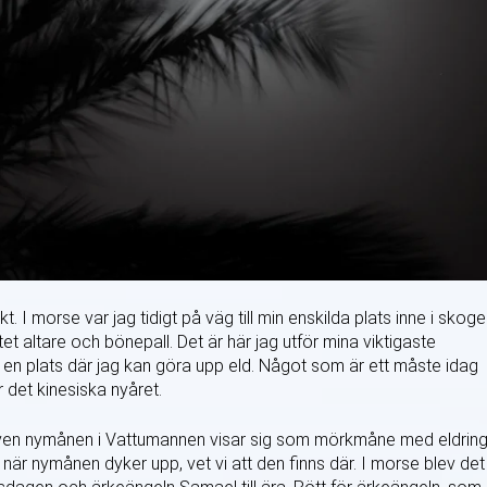
. I morse var jag tidigt på väg till min enskilda plats inne i skog
tet altare och bönepall. Det är här jag utför mina viktigaste
är en plats där jag kan göra upp eld. Något som är ett måste idag
 det kinesiska nyåret.
även nymånen i Vattumannen visar sig som mörkmåne med eldrin
 när nymånen dyker upp, vet vi att den finns där. I morse blev det