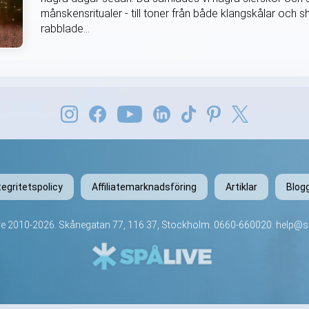
månskensritualer - till toner från både klangskålar oc
rabblade...
tegritetspolicy
Affiliatemarknadsföring
Artiklar
Blog
ve
2010-2026. Skånegatan 77, 116 37, Stockholm.
0660-660020
.
help@sp