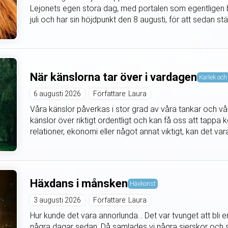
Lejonets egen stora dag, med portalen som egentligen b
juli och har sin höjdpunkt den 8 augusti, för att sedan s
När känslorna tar över i vardagen
Kärlek och 
6 augusti 2026
Författare: Laura
Våra känslor påverkas i stor grad av våra tankar och våra
känslor över riktigt ordentligt och kan få oss att tappa k
relationer, ekonomi eller något annat viktigt, kan det vara 
Häxdans i månsken
Häxkonst
3 augusti 2026
Författare: Laura
Hur kunde det vara annorlunda... Det var tvunget att bli
några dagar sedan. Då samlades vi några sierskor och s