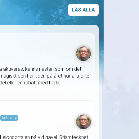
LÄS ALLA
ska aktiveras, känns nästan som om det
agiskt den här tiden på året när alla örter
l eller en rabatt med härlig...
i
Astrologi
Lejonportalen på vid gavel. Stjärntecknet