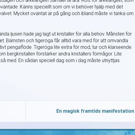
isdagen och ärkeängeln Samael till ära. Rött för ärkeängeln, som
oväntade. Känns speciellt som om vi behöver hjälp med det
valvet. Mycket oväntat är på gång och ibland måste vi tänka om
da ljusen hade jag lagt ut kristaller för alla behov. Månsten för
ddet. Bärnsten och tigeröga får alltid vara med för att omvandla
itivt pengaflöde. Tigeröga lite extra för mod, tur och klarseende.
m bergkristallen förstärker andra kristallers förmågor. Lite
ckså med. En sådan speciell dag som i dag måste utnyttjas.
En magisk framtids manifestation