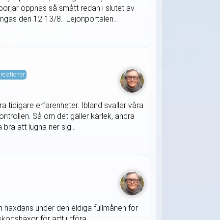
örjar öppnas så smått redan i slutet av
tängas den 12-13/8. Lejonportalen...
relationer
 tidigare erfarenheter. Ibland svallar våra
ontrollen. Så om det gäller kärlek, andra
bra att lugna ner sig...
 en häxdans under den eldiga fullmånen för
kogshäxor för artt utföra