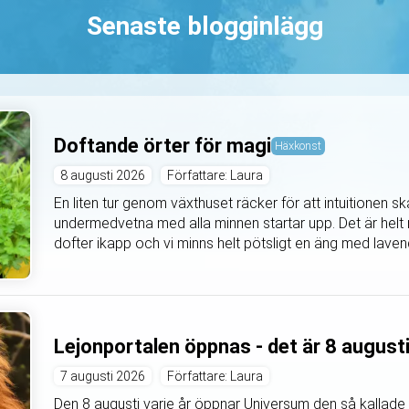
Senaste blogginlägg
Doftande örter för magi
Häxkonst
8 augusti 2026
Författare: Laura
En liten tur genom växthuset räcker för att intuitionen 
undermedvetna med alla minnen startar upp. Det är helt m
dofter ikapp och vi minns helt pötsligt en äng med lavende
Lejonportalen öppnas - det är 8 august
7 augusti 2026
Författare: Laura
Den 8 augusti varje år öppnar Universum den så kallade 