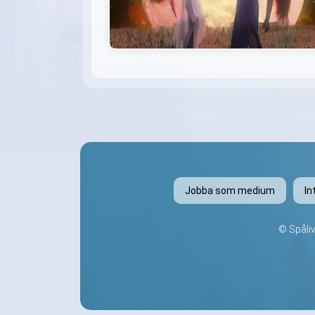
Jobba som medium
In
©
Spåli