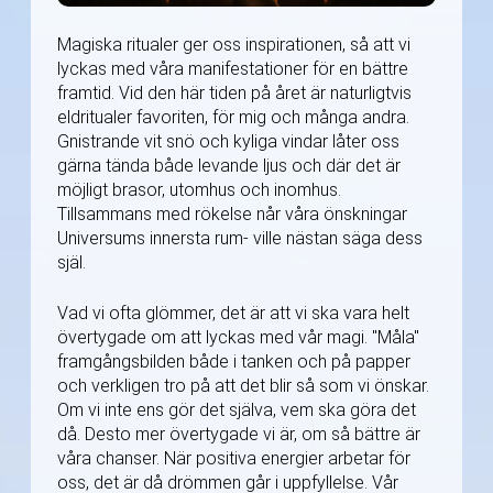
Magiska ritualer ger oss inspirationen, så att vi
lyckas med våra manifestationer för en bättre
framtid. Vid den här tiden på året är naturligtvis
eldritualer favoriten, för mig och många andra.
Gnistrande vit snö och kyliga vindar låter oss
gärna tända både levande ljus och där det är
möjligt brasor, utomhus och inomhus.
Tillsammans med rökelse når våra önskningar
Universums innersta rum- ville nästan säga dess
själ.
Vad vi ofta glömmer, det är att vi ska vara helt
övertygade om att lyckas med vår magi. "Måla"
framgångsbilden både i tanken och på papper
och verkligen tro på att det blir så som vi önskar.
Om vi inte ens gör det själva, vem ska göra det
då. Desto mer övertygade vi är, om så bättre är
våra chanser. När positiva energier arbetar för
oss, det är då drömmen går i uppfyllelse. Vår