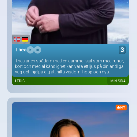
3
Thea
Thea är en spådam med en gammal själ som med runor,
kort och medial känslighet kan vara ett ljus på din andliga
väg och hjälpa dig att hitta visdom, hopp och nya...
LEDIG
MIN SIDA
NY