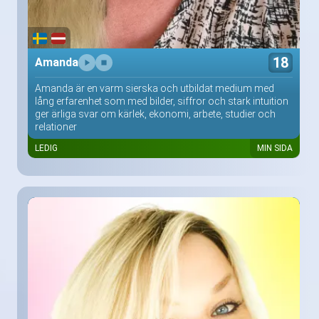
18
Amanda
Amanda är en varm sierska och utbildat medium med
lång erfarenhet som med bilder, siffror och stark intuition
ger ärliga svar om kärlek, ekonomi, arbete, studier och
relationer
LEDIG
MIN SIDA