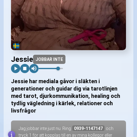
Jessie
JOBBAR INTE
Jessie har mediala gåvor i släkten i
generationer och guidar dig via tarotlinjen
med tarot, djurkommunikation, healing och
tydlig vägledning i kärlek, relationer och
livsfrågor
Jag jobbar inte just nu. Ring
0939-1147147
och
tryck 1 för att kopplas till en av mina kollegor eller