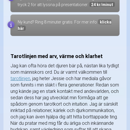
tryck 2 för att lyssna på presentationer.
24 kr/minut
Ny kund? Ring 8 minuter gratis. För mer info
klicka
här
Tarotlinjen med arv, värme och klarhet
Jag kan ofta höra det djuren bär på, nästan lika tydligt
som människors ord. Du är varmt välkommen till
tarotlinjen
, jag heter Jessie och har mediala gåvor
som funnits i min släkt i flera generationer. Redan som
ung kände jag en stark kontakt med andevärlden, och
sedan dess har jag utvecklat min förmåga att ge
spådom genom tarotkort och intuition. Jag är särskilt
inriktad på relationer, kärlek och djurkommunikation,
och jag kan även hjälpa dig att hitta borttappade ting.
När du pratar med mig får du ärliga och inkännande
budskap, samt vägledning som syftar till att skapa