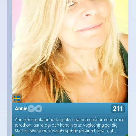
211
Annie
Annie är en inkännande spåkvinna och spådam som med
tarotkort, astrologi och kanaliserad vägledning ger dig
klarhet, styrka och nya perspektiv på dina frågor och...