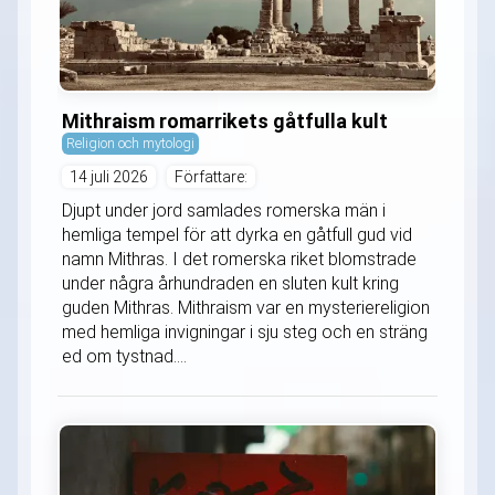
Mithraism romarrikets gåtfulla kult
Religion och mytologi
14 juli 2026
Författare:
Djupt under jord samlades romerska män i
hemliga tempel för att dyrka en gåtfull gud vid
namn Mithras. I det romerska riket blomstrade
under några århundraden en sluten kult kring
guden Mithras. Mithraism var en mysteriereligion
med hemliga invigningar i sju steg och en sträng
ed om tystnad....