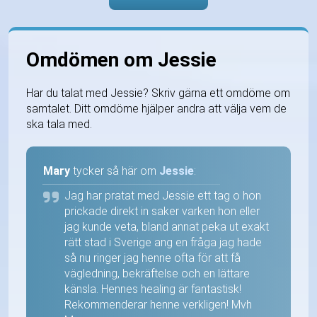
Omdömen om Jessie
Har du talat med Jessie? Skriv gärna ett omdöme om
samtalet. Ditt omdöme hjälper andra att välja vem de
ska tala med.
Mary
tycker så här om
Jessie
:
Jag har pratat med Jessie ett tag o hon
prickade direkt in saker varken hon eller
jag kunde veta, bland annat peka ut exakt
rätt stad i Sverige ang en fråga jag hade
så nu ringer jag henne ofta för att få
vägledning, bekräftelse och en lättare
känsla. Hennes healing är fantastisk!
Rekommenderar henne verkligen! Mvh