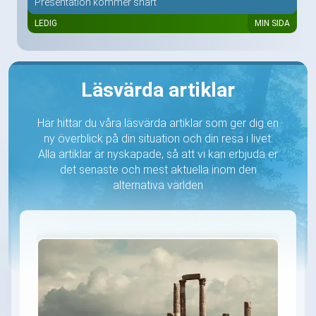
Presentation kommer snart
LEDIG
MIN SIDA
Läsvärda artiklar
Här hittar du våra läsvärda artiklar som ger dig en
ny överblick på din situation och din resa i livet.
Alla artiklar är nyskapade, så att vi kan erbjuda er
det senaste och mest aktuella inom den
alternativa världen