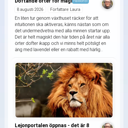
Doftande örter för magi
Häxkonst
8 augusti 2026
Författare: Laura
En liten tur genom växthuset räcker för att
intuitionen ska aktiveras, känns nästan som om
det undermedvetna med alla minnen startar upp.
Det är helt magiskt den här tiden på året när alla
örter dofter ikapp och vi minns helt pötsligt en
äng med lavendel eller en rabatt med härlig...
Lejonportalen öppnas - det är 8