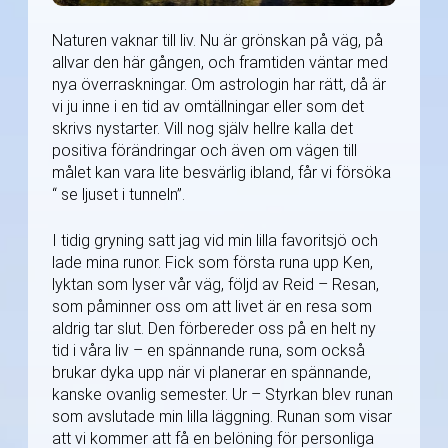
Naturen vaknar till liv. Nu är grönskan på väg, på
allvar den här gången, och framtiden väntar med
nya överraskningar. Om astrologin har rätt, då är
vi ju inne i en tid av omtällningar eller som det
skrivs nystarter. Vill nog själv hellre kalla det
positiva förändringar och även om vägen till
målet kan vara lite besvärlig ibland, får vi försöka
“ se ljuset i tunneln”.
I tidig gryning satt jag vid min lilla favoritsjö och
lade mina runor. Fick som första runa upp Ken,
lyktan som lyser vår väg, följd av Reid – Resan,
som påminner oss om att livet är en resa som
aldrig tar slut. Den förbereder oss på en helt ny
tid i våra liv – en spännande runa, som också
brukar dyka upp när vi planerar en spännande,
kanske ovanlig semester. Ur – Styrkan blev runan
som avslutade min lilla läggning. Runan som visar
att vi kommer att få en belöning för personliga