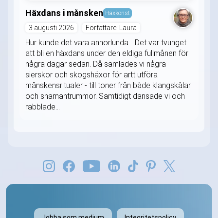
Häxdans i månsken
Häxkonst
3 augusti 2026
Författare: Laura
Hur kunde det vara annorlunda... Det var tvunget
att bli en häxdans under den eldiga fullmånen för
några dagar sedan. Då samlades vi några
sierskor och skogshäxor för artt utföra
månskensritualer - till toner från både klangskålar
och shamantrummor. Samtidigt dansade vi och
rabblade...
Jobba som medium
Integritetspolicy