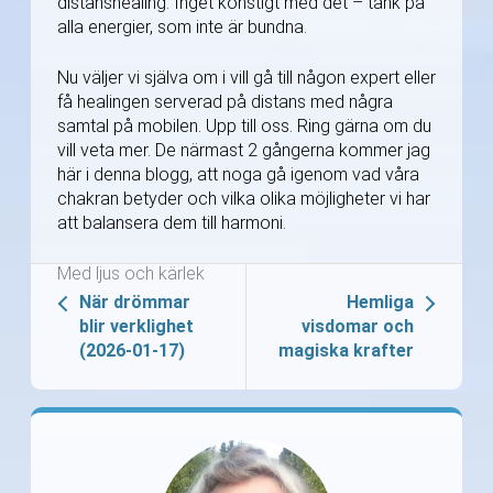
distanshealing. Inget konstigt med det – tänk på
alla energier, som inte är bundna.
Nu väljer vi själva om i vill gå till någon expert eller
få healingen serverad på distans med några
samtal på mobilen. Upp till oss. Ring gärna om du
vill veta mer. De närmast 2 gångerna kommer jag
här i denna blogg, att noga gå igenom vad våra
chakran betyder och vilka olika möjligheter vi har
att balansera dem till harmoni.
Med ljus och kärlek
När drömmar
Hemliga
blir verklighet
visdomar och
(2026-01-17)
magiska krafter