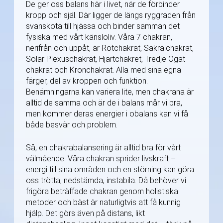
De ger oss balans här i livet, när de förbinder
kropp och själ. Där ligger de längs ryggraden från
svanskota till hjässa och binder samman det
fysiska med vårt känsloliv. Våra 7 chakran,
nerifrån och uppåt, är Rotchakrat, Sakralchakrat,
Solar Plexuschakrat, Hjärtchakret, Tredje Ögat
chakrat och Kronchakrat. Alla med sina egna
färger, del av kroppen och funktion.
Benämningarna kan variera lite, men chakrana är
alltid de samma och är de i balans mår vi bra,
men kommer deras energier i obalans kan vi få
både besvär och problem.
Så, en chakrabalansering är alltid bra för vårt
välmående. Våra chakran sprider livskraft –
energi till sina områden och en störning kan göra
oss trötta, nedstämda, instabila. Då behöver vi
frigöra beträffade chakran genom holistiska
metoder och bäst är naturligtvis att få kunnig
hjälp. Det görs även på distans, likt