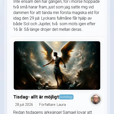
Inte ensam den här gången, för i morse hoppade
två små harar fram, just som jag satte mig vid
dammen för att tända min första magiska eld för
idag den 29 juli. Lyckans fullmåne får hjälp av
både Sol och Jupiter, två som möts igen efter
16 år. Så länge dröjer det mellan deras...
Tisdag- allt är möjligt
Astrologi
28 juli 2026
Författare: Laura
Redan tisdagens ärkeängel Samael lovar att