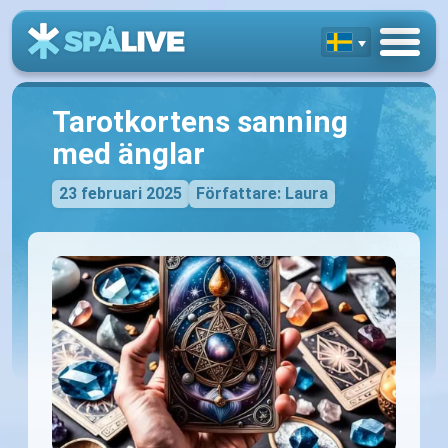
Tarotkortens sanning
med änglar
23 februari 2025
Författare: Laura