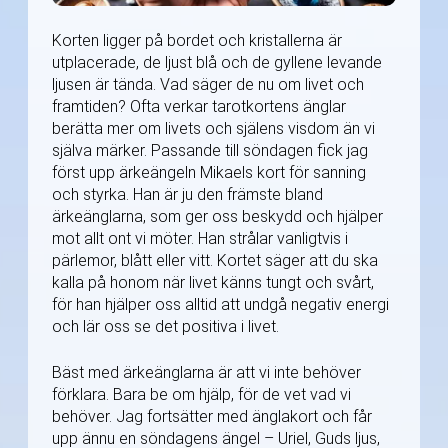
Korten ligger på bordet och kristallerna är
utplacerade, de ljust blå och de gyllene levande
ljusen är tända. Vad säger de nu om livet och
framtiden? Ofta verkar tarotkortens änglar
berätta mer om livets och själens visdom än vi
själva märker. Passande till söndagen fick jag
först upp ärkeängeln Mikaels kort för sanning
och styrka. Han är ju den främste bland
ärkeänglarna, som ger oss beskydd och hjälper
mot allt ont vi möter. Han strålar vanligtvis i
pärlemor, blått eller vitt. Kortet säger att du ska
kalla på honom när livet känns tungt och svårt,
för han hjälper oss alltid att undgå negativ energi
och lär oss se det positiva i livet.
Bäst med ärkeänglarna är att vi inte behöver
förklara. Bara be om hjälp, för de vet vad vi
behöver. Jag fortsätter med änglakort och får
upp ännu en söndagens ängel – Uriel, Guds ljus,