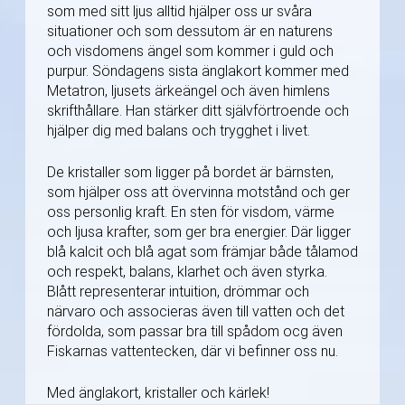
som med sitt ljus alltid hjälper oss ur svåra
situationer och som dessutom är en naturens
och visdomens ängel som kommer i guld och
purpur. Söndagens sista änglakort kommer med
Metatron, ljusets ärkeängel och även himlens
skrifthållare. Han stärker ditt självförtroende och
hjälper dig med balans och trygghet i livet.
De kristaller som ligger på bordet är bärnsten,
som hjälper oss att övervinna motstånd och ger
oss personlig kraft. En sten för visdom, värme
och ljusa krafter, som ger bra energier. Där ligger
blå kalcit och blå agat som främjar både tålamod
och respekt, balans, klarhet och även styrka.
Blått representerar intuition, drömmar och
närvaro och associeras även till vatten och det
fördolda, som passar bra till spådom ocg även
Fiskarnas vattentecken, där vi befinner oss nu.
Med änglakort, kristaller och kärlek!