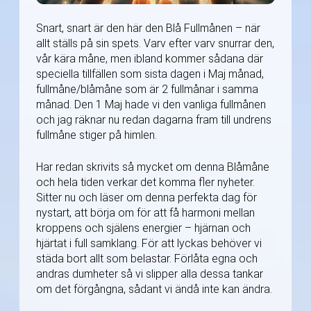
Snart, snart är den här den Blå Fullmånen – när
allt ställs på sin spets. Varv efter varv snurrar den,
vår kära måne, men ibland kommer sådana där
speciella tillfällen som sista dagen i Maj månad,
fullmåne/blåmåne som är 2 fullmånar i samma
månad. Den 1 Maj hade vi den vanliga fullmånen
och jag räknar nu redan dagarna fram till undrens
fullmåne stiger på himlen.
Har redan skrivits så mycket om denna Blåmåne
och hela tiden verkar det komma fler nyheter.
Sitter nu och läser om denna perfekta dag för
nystart, att börja om för att få harmoni mellan
kroppens och själens energier – hjärnan och
hjärtat i full samklang. För att lyckas behöver vi
städa bort allt som belastar. Förlåta egna och
andras dumheter så vi slipper alla dessa tankar
om det förgångna, sådant vi ändå inte kan ändra.