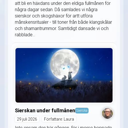
att bli en häxdans under den eldiga fullmånen för
några dagar sedan. Då samlades vi några
sierskor och skogshäxor för artt utföra
månskensritualer - till toner från både klangskålar
och shamantrummor. Samtidigt dansade vi och
rabblade...
Sierskan under fullmånen
Sierska
29 juli 2026
Författare: Laura
Inte ensam den här gången, för i morse hoppade