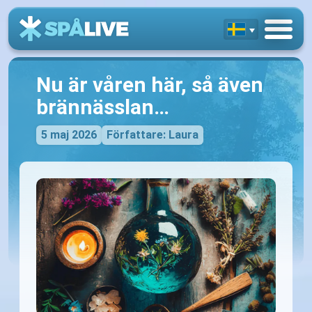
Nu är våren här, så även
brännässlan…
5 maj 2026
Författare: Laura