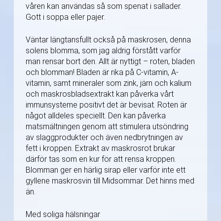
våren kan användas så som spenat i sallader.
Gott i soppa eller pajer.
Väntar längtansfullt också på maskrosen, denna
solens blomma, som jag aldrig förstått varför
man rensar bort den. Allt är nyttigt – roten, bladen
och blomman! Bladen är rika på C-vitamin, A-
vitamin, samt mineraler som zink, järn och kalium
och maskrosbladsextrakt kan påverka vårt
immunsysteme positivt det är bevisat. Roten är
något alldeles speciellt. Den kan påverka
matsmältningen genom att stimulera utsöndring
av slaggprodukter och även nedbrytningen av
fett i kroppen. Extrakt av maskrosrot brukar
därför tas som en kur för att rensa kroppen.
Blomman ger en härlig sirap eller varför inte ett
gyllene maskrosvin till Midsommar. Det hinns med
än.
Med soliga hälsningar