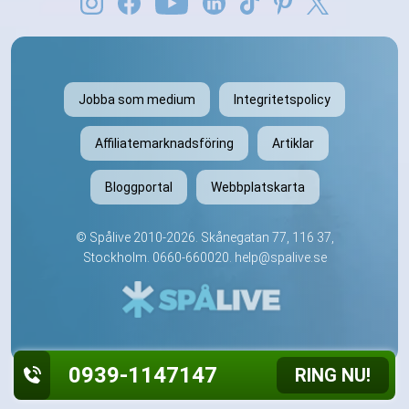
Jobba som medium
Integritetspolicy
Affiliatemarknadsföring
Artiklar
Bloggportal
Webbplatskarta
©
Spålive
2010-2026. Skånegatan 77, 116 37,
Stockholm.
0660-660020
.
help@spalive.se
0939-1147147
RING NU!