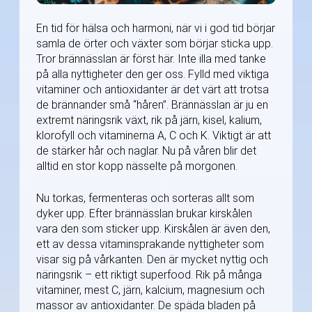
En tid för hälsa och harmoni, när vi i god tid börjar
samla de örter och växter som börjar sticka upp.
Tror brännässlan är först här. Inte illa med tanke
på alla nyttigheter den ger oss. Fylld med viktiga
vitaminer och antioxidanter är det värt att trotsa
de brännander små “håren”. Brännässlan är ju en
extremt näringsrik växt, rik på järn, kisel, kalium,
klorofyll och vitaminerna A, C och K. Viktigt är att
de stärker hår och naglar. Nu på våren blir det
alltid en stor kopp nässelte på morgonen.
Nu torkas, fermenteras och sorteras allt som
dyker upp. Efter brännässlan brukar kirskålen
vara den som sticker upp. Kirskålen är även den,
ett av dessa vitaminsprakande nyttigheter som
visar sig på vårkanten. Den är mycket nyttig och
näringsrik – ett riktigt superfood. Rik på många
vitaminer, mest C, järn, kalcium, magnesium och
massor av antioxidanter. De späda bladen på