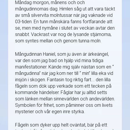
Måndag morgon, månens och och
mångudinnornas dag. Himlen såg ut att vara täckt
av små silvervita molntussar när jag vaknade vid
03-tiden. En tunn månskära fanns fortfarande att
se, men med nymåne i slutet av veckan avtar den
snabbt. Vackrast var nog de lysande stjärnorna,
som syntes mellan och genom tunna moln.
Mångudinnan Haniel, som ju även är ärkeängel,
var den som jag bad on hjälp vid mina tidiga
manifestationer. Kände mig själv nästan som en “
mångudinna” när jag kom ner till “ min” lilla eka vid
insjön i skogen. Fantasin tog riktig fart…. den lilla
fågeln som dök upp verkade som ett tecken på
kommande händelser. Fåglar har ju alltid setts
som länken mellan sinnevärlden och andevärlden.
Symbolen för frihet, som påminner oss om livets
mysterier och vår egen inre styrka.
Fågeln som dyker upp helt oväntat, bär på ett