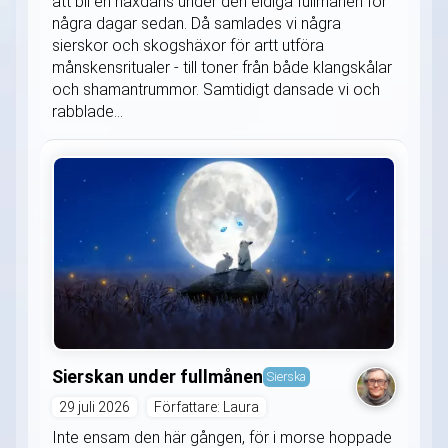
att bli en häxdans under den eldiga fullmånen för
några dagar sedan. Då samlades vi några
sierskor och skogshäxor för artt utföra
månskensritualer - till toner från både klangskålar
och shamantrummor. Samtidigt dansade vi och
rabblade...
Sierskan under fullmånen
Sierska
29 juli 2026
Författare: Laura
Inte ensam den här gången, för i morse hoppade