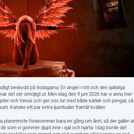
igt beskydd på tisdagarna. En ängel i rött och den själsliga
är det ser omöjligt ut. Men idag den 9 juni 2026 har vi ännu mer 
upiter och Venus och ger oss tur med både kärlek och pengar, så
um. Kanske ett par extra ljusritualer framåt kvällen.
tta planetmöte förekommer bara en gång om året, så der gäller at
 de som vi gömmer djupt inne i själ och hjärta. Idag borde det