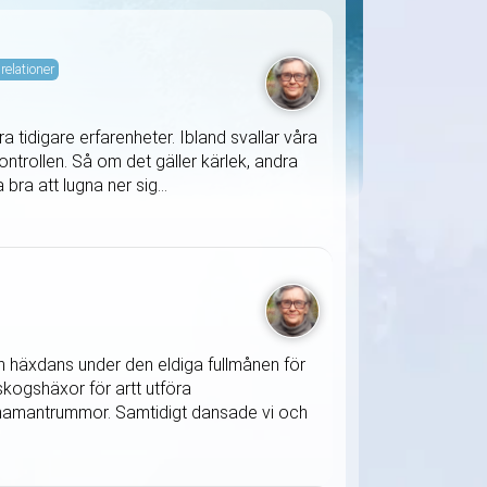
relationer
 tidigare erfarenheter. Ibland svallar våra
ontrollen. Så om det gäller kärlek, andra
bra att lugna ner sig...
 en häxdans under den eldiga fullmånen för
kogshäxor för artt utföra
h shamantrummor. Samtidigt dansade vi och