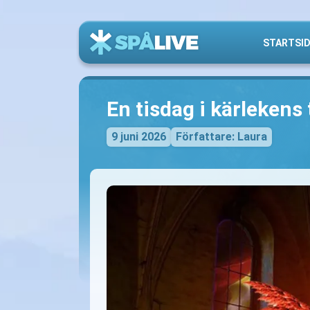
STARTSI
En tisdag i kärlekens
9 juni 2026
Författare: Laura