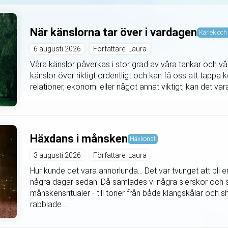
När känslorna tar över i vardagen
Kärlek och 
6 augusti 2026
Författare: Laura
Våra känslor påverkas i stor grad av våra tankar och våra
känslor över riktigt ordentligt och kan få oss att tappa k
relationer, ekonomi eller något annat viktigt, kan det vara 
Häxdans i månsken
Häxkonst
3 augusti 2026
Författare: Laura
Hur kunde det vara annorlunda... Det var tvunget att bli
några dagar sedan. Då samlades vi några sierskor och s
månskensritualer - till toner från både klangskålar oc
rabblade...