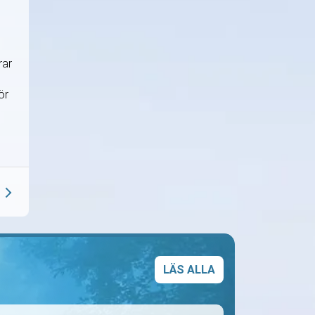
rar
ör
LÄS ALLA