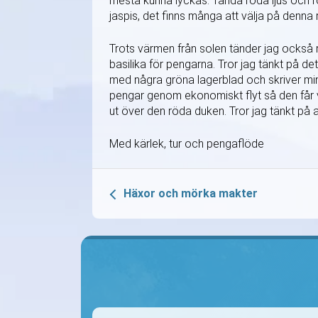
mesta kunna lyckas. Tända röda ljus och rö
jaspis, det finns många att välja på denna 
Trots värmen från solen tänder jag också
basilika för pengarna. Tror jag tänkt på 
med några gröna lagerblad och skriver min
pengar genom ekonomiskt flyt så den får 
ut över den röda duken. Tror jag tänkt på al
Med kärlek, tur och pengaflöde
Häxor och mörka makter