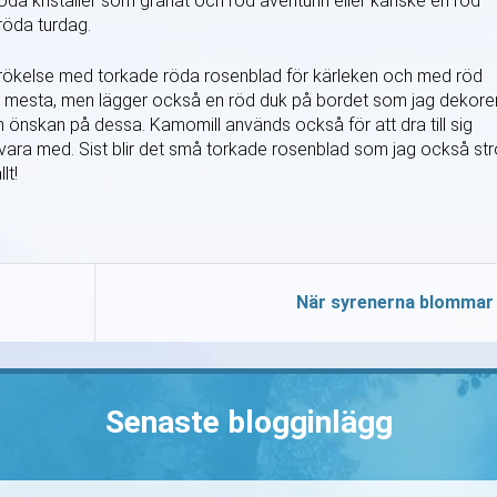
da kristaller som granat och röd aventurin eller kanske en röd
röda turdag.
 rökelse med torkade röda rosenblad för kärleken och med röd
det mesta, men lägger också en röd duk på bordet som jag dekore
 önskan på dessa. Kamomill används också för att dra till sig
vara med. Sist blir det små torkade rosenblad som jag också str
lt!
När syrenerna blommar
Senaste blogginlägg