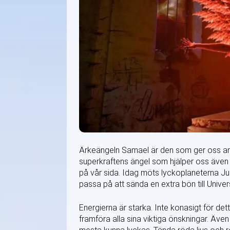
Ärkeängeln Samael är den som ger oss andl
superkraftens ängel som hjälper oss även n
på vår sida. Idag möts lyckoplaneterna J
passa på att sända en extra bön till Univers
Energierna är starka. Inte konasigt för de
framföra alla sina viktiga önskningar. Även