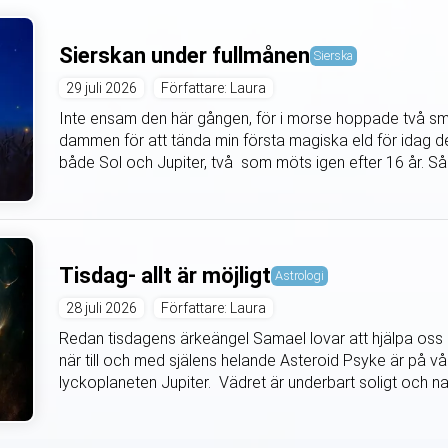
Sierskan under fullmånen
Sierska
29 juli 2026
Författare: Laura
Inte ensam den här gången, för i morse hoppade två små
dammen för att tända min första magiska eld för idag den
både Sol och Jupiter, två som möts igen efter 16 år. Så 
Tisdag- allt är möjligt
Astrologi
28 juli 2026
Författare: Laura
Redan tisdagens ärkeängel Samael lovar att hjälpa oss 
när till och med själens helande Asteroid Psyke är på vår 
lyckoplaneten Jupiter. Vädret är underbart soligt och natu