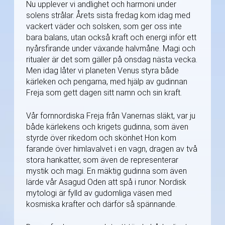
Nu upplever vi andlighet och harmoni under
solens strålar. Årets sista fredag kom idag med
vackert väder och solsken, som ger oss inte
bara balans, utan också kraft och energi inför ett
nyårsfirande under växande halvmåne. Magi och
ritualer är det som gäller på onsdag nästa vecka.
Men idag låter vi planeten Venus styra både
kärleken och pengarna, med hjälp av gudinnan
Freja som gett dagen sitt namn och sin kraft.
Vår fornnordiska Freja från Vanernas släkt, var ju
både kärlekens och krigets gudinna, som även
styrde över rikedom och skönhet Hon kom
farande över himlavalvet i en vagn, dragen av två
stora hankatter, som även de representerar
mystik och magi. En mäktig gudinna som även
lärde vår Asagud Oden att spå i runor. Nordisk
mytologi är fylld av gudomliga väsen med
kosmiska krafter och därför så spännande.