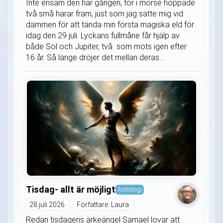
Inte ensam den här gången, för i morse hoppade
två små harar fram, just som jag satte mig vid
dammen för att tända min första magiska eld för
idag den 29 juli. Lyckans fullmåne får hjälp av
både Sol och Jupiter, två som möts igen efter
16 år. Så länge dröjer det mellan deras...
Tisdag- allt är möjligt
Astrologi
28 juli 2026
Författare: Laura
Redan tisdagens ärkeängel Samael lovar att