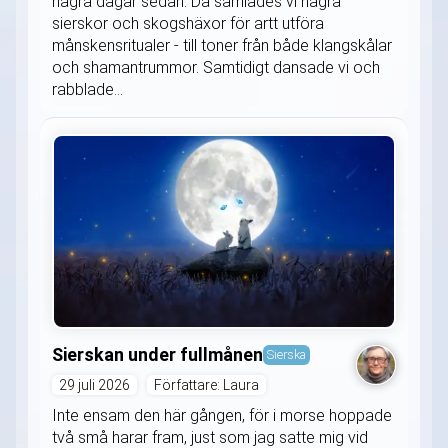
några dagar sedan. Då samlades vi några
sierskor och skogshäxor för artt utföra
månskensritualer - till toner från både klangskålar
och shamantrummor. Samtidigt dansade vi och
rabblade...
Sierskan under fullmånen
Sierska
29 juli 2026
Författare: Laura
Inte ensam den här gången, för i morse hoppade
två små harar fram, just som jag satte mig vid