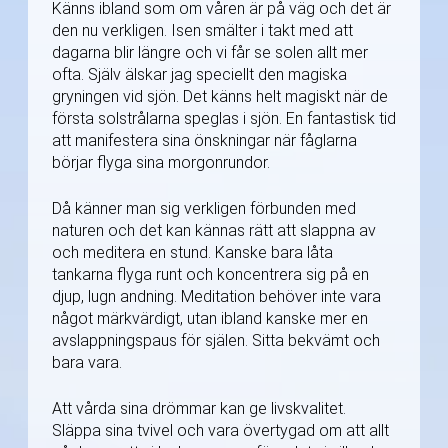
Känns ibland som om våren är på väg och det är
den nu verkligen. Isen smälter i takt med att
dagarna blir längre och vi får se solen allt mer
ofta. Själv älskar jag speciellt den magiska
gryningen vid sjön. Det känns helt magiskt när de
första solstrålarna speglas i sjön. En fantastisk tid
att manifestera sina önskningar när fåglarna
börjar flyga sina morgonrundor.
Då känner man sig verkligen förbunden med
naturen och det kan kännas rätt att slappna av
och meditera en stund. Kanske bara låta
tankarna flyga runt och koncentrera sig på en
djup, lugn andning. Meditation behöver inte vara
något märkvärdigt, utan ibland kanske mer en
avslappningspaus för själen. Sitta bekvämt och
bara vara.
Att vårda sina drömmar kan ge livskvalitet.
Släppa sina tvivel och vara övertygad om att allt