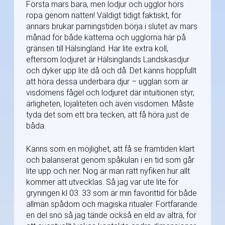
Första mars bara, men lodjur och ugglor hörs
ropa genom natten! Väldigt tidigt faktiskt, för
annars brukar parningstiden börja i slutet av mars
månad för både katterna och ugglorna här på
gränsen till Hälsingland. Har lite extra koll,
eftersom lodjuret är Hälsinglands Landskasdjur
och dyker upp lite då och då. Det känns hoppfullt
att höra dessa underbara djur – ugglan som är
visdomens fågel och lodjuret där intuitionen styr,
ärligheten, lojaliteten och även visdomen. Måste
tyda det som ett bra tecken, att få höra just de
båda.
Känns som en möjlighet, att få se framtiden klart
och balanserat genom spåkulan i en tid som går
lite upp och ner. Nog är man rätt nyfiken hur allt
kommer att utvecklas. Så jag var ute lite för
gryningen kl 03. 33 som är min favorittid för både
allmän spådom och magiska ritualer. Fortfarande
en del snö så jag tände också en eld av alträ, för