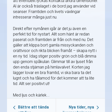
att eventuellt lyckas kontakta andra dimensioner.
Al är också träslaget i de bord jag använder vid
seanser. Framtiden och livets växlingar
intresserar många just nu.
Direkt efter nymånen igår är det ju även en
perfekt tid för nystart. Allt som hänt är redan
paserat och framtiden är från och med nu. Det
gäller att klippa bort gamla missyckanden och
orättvisor och rikta blicken framåt – skapa nytt i
en ny tid. Idag stiger positiv grön och blå dimma
upp genom spåkulan. Glimmar till av ljuset från
den enda stjärnan på himlavalvet. Korten jag
lägger lovar en bra framtid, vi ska bara ta det
lugnt och ha tålamod för det kommer att ta lite
tid. Allt ser positivt ut!
Med ljus och kärlek….
Bättre att tända
Nya tider, nya