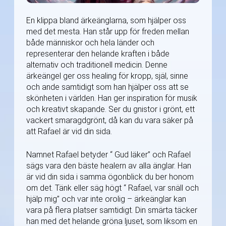
En klippa bland ärkeänglarna, som hjälper oss
med det mesta. Han står upp för freden mellan
både människor och hela länder och
representerar den helande kraften i både
alternativ och traditionell medicin. Denne
ärkeängel ger oss healing för kropp, själ, sinne
och ande samtidigt som han hjälper oss att se
skönheten i världen. Han ger inspiration för musik
och kreativt skapande. Ser du gnistor i grönt, ett
vackert smaragdgrönt, då kan du vara säker på
att Rafael är vid din sida.
Namnet Rafael betyder “ Gud läker” och Rafael
sägs vara den bäste healern av alla änglar. Han
är vid din sida i samma ögonblick du ber honom
om det. Tänk eller säg högt “ Rafael, var snäll och
hjälp mig” och var inte orolig – ärkeänglar kan
vara på flera platser samtidigt. Din smärta täcker
han med det helande gröna ljuset, som liksom en