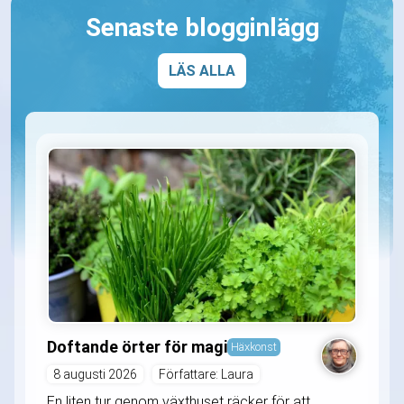
Senaste blogginlägg
LÄS ALLA
Doftande örter för magi
Häxkonst
8 augusti 2026
Författare: Laura
En liten tur genom växthuset räcker för att