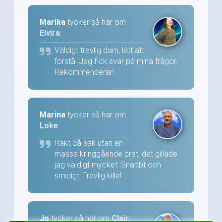
Marika
tycker så här om
Elvira
:
Väldigt trevlig dam, lätt att
förstå. Jag fick svar på mina frågor.
Rekommenderar!
Marina
tycker så här om
Loke
:
Rakt på sak utan en
massa kringgående prat, det gillade
jag väldigt mycket. Snabbt och
smidigt! Trevlig kille!
Jo
tycker så här om
Clair
: