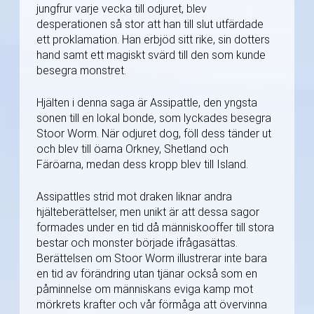
jungfrur varje vecka till odjuret, blev
desperationen så stor att han till slut utfärdade
ett proklamation. Han erbjöd sitt rike, sin dotters
hand samt ett magiskt svärd till den som kunde
besegra monstret.
Hjälten i denna saga är Assipattle, den yngsta
sonen till en lokal bonde, som lyckades besegra
Stoor Worm. När odjuret dog, föll dess tänder ut
och blev till öarna Orkney, Shetland och
Färöarna, medan dess kropp blev till Island.
Assipattles strid mot draken liknar andra
hjälteberättelser, men unikt är att dessa sagor
formades under en tid då människooffer till stora
bestar och monster började ifrågasättas.
Berättelsen om Stoor Worm illustrerar inte bara
en tid av förändring utan tjänar också som en
påminnelse om människans eviga kamp mot
mörkrets krafter och vår förmåga att övervinna