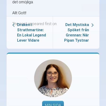
det omöjliga.
Allt Gott!
The post appeared first on.
Draken i
Det Mystiska
Strathmartine:
Spöket från
En Lokal Legend
Grennan: När
Lever Vidare
Pipan Tystnar
MIN SIDA