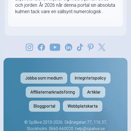
och jorden. År 2026 når denna portal sin absoluta
kulmen tack vare en sällsynt numerologisk...
Jobba som medium
Integritetspolicy
Affiliatemarknadsföring
Artiklar
Bloggportal
Webbplatskarta
©
Spålive
2010-2026. Skånegatan 77, 116 37,
Stockholm.
0660-660020
.
help@spalive.se