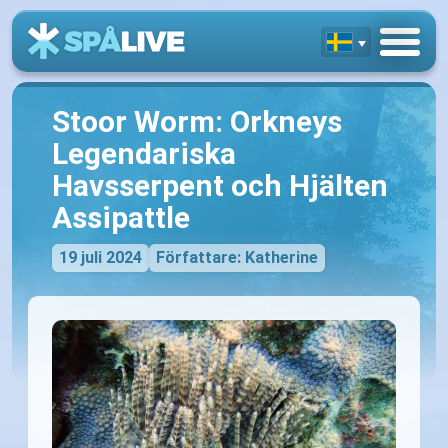
Stoor Worm: Orkneys
Legendariska
Havsserpent och Hjälten
Assipattle
19 juli 2024
Författare: Katherine