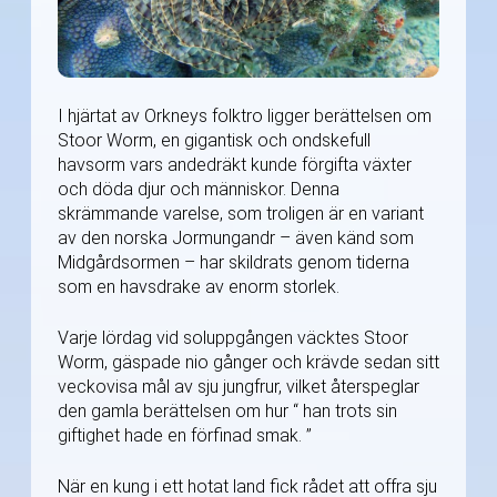
I hjärtat av Orkneys folktro ligger berättelsen om
Stoor Worm, en gigantisk och ondskefull
havsorm vars andedräkt kunde förgifta växter
och döda djur och människor. Denna
skrämmande varelse, som troligen är en variant
av den norska Jormungandr – även känd som
Midgårdsormen – har skildrats genom tiderna
som en havsdrake av enorm storlek.
Varje lördag vid soluppgången väcktes Stoor
Worm, gäspade nio gånger och krävde sedan sitt
veckovisa mål av sju jungfrur, vilket återspeglar
den gamla berättelsen om hur “ han trots sin
giftighet hade en förfinad smak. ”
När en kung i ett hotat land fick rådet att offra sju