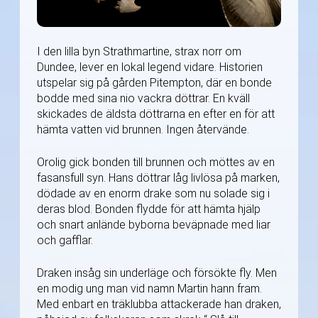
I den lilla byn Strathmartine, strax norr om
Dundee, lever en lokal legend vidare. Historien
utspelar sig på gården Pitempton, där en bonde
bodde med sina nio vackra döttrar. En kväll
skickades de äldsta döttrarna en efter en för att
hämta vatten vid brunnen. Ingen återvände.
Orolig gick bonden till brunnen och möttes av en
fasansfull syn. Hans döttrar låg livlösa på marken,
dödade av en enorm drake som nu solade sig i
deras blod. Bonden flydde för att hämta hjälp
och snart anlände byborna beväpnade med liar
och gafflar.
Draken insåg sin underläge och försökte fly. Men
en modig ung man vid namn Martin hann fram.
Med enbart en träklubba attackerade han draken,