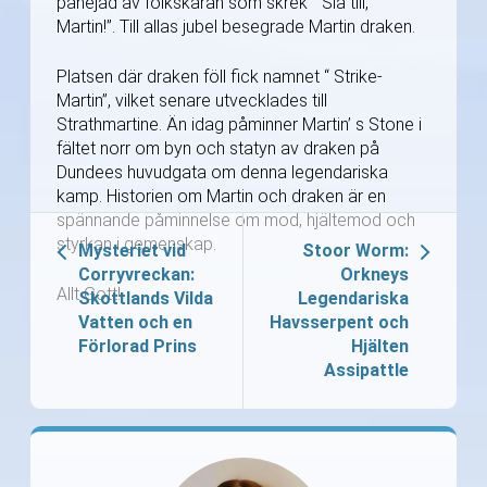
påhejad av folkskaran som skrek “ Slå till,
Martin!”. Till allas jubel besegrade Martin draken.
Platsen där draken föll fick namnet “ Strike-
Martin”, vilket senare utvecklades till
Strathmartine. Än idag påminner Martin’ s Stone i
fältet norr om byn och statyn av draken på
Dundees huvudgata om denna legendariska
kamp. Historien om Martin och draken är en
spännande påminnelse om mod, hjältemod och
styrkan i gemenskap.
Mysteriet vid
Stoor Worm:
Corryvreckan:
Orkneys
Allt Gott!
Skottlands Vilda
Legendariska
Vatten och en
Havsserpent och
Förlorad Prins
Hjälten
Assipattle