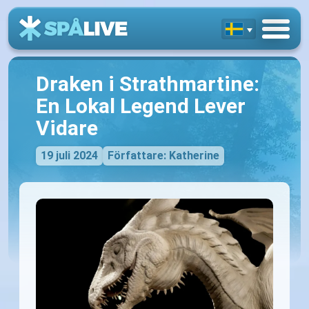
Draken i Strathmartine:
En Lokal Legend Lever
Vidare
19 juli 2024
Författare: Katherine