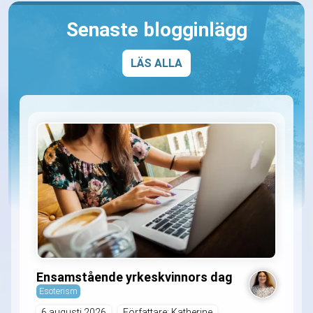
Senaste blogginlägg
LÄS ALLA
Ensamstående yrkeskvinnors dag
Esoterism
6 augusti 2026
Författare: Katherine