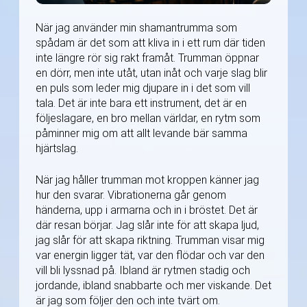
När jag använder min shamantrumma som
spådam är det som att kliva in i ett rum där tiden
inte längre rör sig rakt framåt. Trumman öppnar
en dörr, men inte utåt, utan inåt och varje slag blir
en puls som leder mig djupare in i det som vill
tala. Det är inte bara ett instrument, det är en
följeslagare, en bro mellan världar, en rytm som
påminner mig om att allt levande bär samma
hjärtslag.
När jag håller trumman mot kroppen känner jag
hur den svarar. Vibrationerna går genom
händerna, upp i armarna och in i bröstet. Det är
där resan börjar. Jag slår inte för att skapa ljud,
jag slår för att skapa riktning. Trumman visar mig
var energin ligger tät, var den flödar och var den
vill bli lyssnad på. Ibland är rytmen stadig och
jordande, ibland snabbarte och mer viskande. Det
är jag som följer den och inte tvärt om.