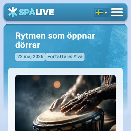
Rytmen som öppnar
dörrar
22 maj 2026
Författare: Ylva