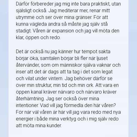
Därför förbereder jag mig inte bara praktiskt, utan
själsligt också. Jag mediterar mer, renar mitt
utrymme och ser över mina gränser. För att
kunna vägleda andra så måste jag själv stå
stadigt. Våren är expansion och jag vill möta den
klar, öppen och redo.
Det är också nu jag känner hur tempot sakta
börjar öka, samtalen börjar bli fler när ljuset
återvänder, som om människor själva vaknar och
inser att det är dags att ta tag i det som legat
och vilat under vintern. Jag behöver därför se
över min struktur, min tid och min ork. Att vara en
öppen kanal kräver närvaro och närvaro kräver
återhämtning. Jag ser också över mina
intentioner. Vad vill jag förmedla den här våren?
För när väl våren är här vill jag vara redo med nya
energier i både mina verktyg och i mig själv redo
att möta mina kunder.