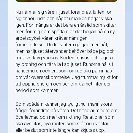
Nu närmar sig våren, ljuset förändras, luften rör
sig annorlunda och något i marken börjar viska
igen. För många är det bara en årstid som skiftar,
men för mig som spådam är det början på en ny
arbetscykel, våren kräver nämligen
förbertedelser. Under vintern går jag mer inåt,
men när ljuset återvänder behöver både jag och
mina verktyg väckas. Korten rensas och läggs i
ny ordning och får vila i solljuset. Runorna hålls i
händerna en och en, som om de ska påminnas
om vår överenskommelse. Jag trummar mjukt för
att öppna energin och ber om klarhet inför den
period som kommer.
Som spådam känner jag tydligt hur människors
frågor förändras på våren. Det handlar mindre om
överlevnad och mer om riktning. Relationer som
ska avslutas, nya möten som står och väntar
eller beslut som inte längre kan skjutas upp.