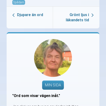
Spådam
Djupare än ord
Grönt ljus i
läkandets tid
MIN SIDA
"Ord som visar vägen inåt."