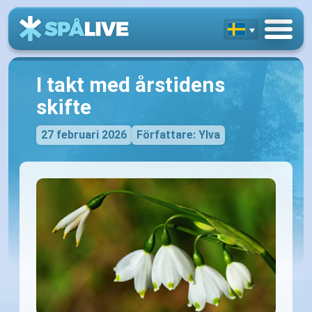
I takt med årstidens
skifte
27 februari 2026
Författare: Ylva