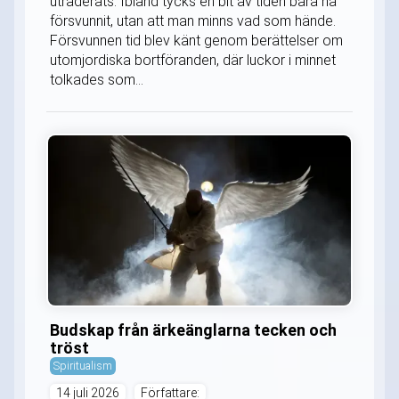
utraderats. Ibland tycks en bit av tiden bara ha
försvunnit, utan att man minns vad som hände.
Försvunnen tid blev känt genom berättelser om
utomjordiska bortföranden, där luckor i minnet
tolkades som...
Budskap från ärkeänglarna tecken och
tröst
Spiritualism
14 juli 2026
Författare: