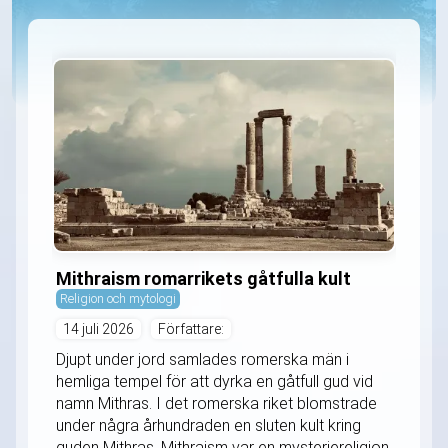
Mithraism romarrikets gåtfulla kult
Religion och mytologi
14 juli 2026
Författare:
Djupt under jord samlades romerska män i
hemliga tempel för att dyrka en gåtfull gud vid
namn Mithras. I det romerska riket blomstrade
under några århundraden en sluten kult kring
guden Mithras. Mithraism var en mysteriereligion