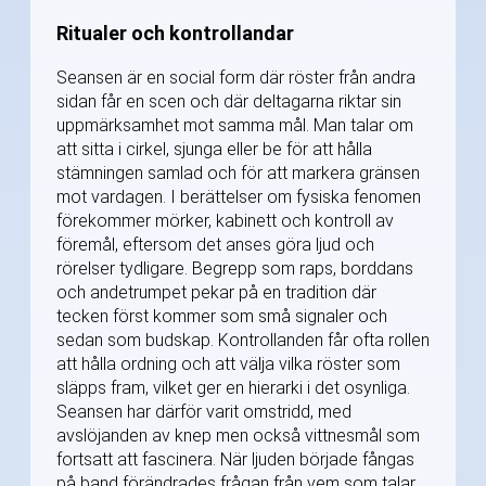
Ritualer och kontrollandar
Seansen är en social form där röster från andra
sidan får en scen och där deltagarna riktar sin
uppmärksamhet mot samma mål. Man talar om
att sitta i cirkel, sjunga eller be för att hålla
stämningen samlad och för att markera gränsen
mot vardagen. I berättelser om fysiska fenomen
förekommer mörker, kabinett och kontroll av
föremål, eftersom det anses göra ljud och
rörelser tydligare. Begrepp som raps, borddans
och andetrumpet pekar på en tradition där
tecken först kommer som små signaler och
sedan som budskap. Kontrollanden får ofta rollen
att hålla ordning och att välja vilka röster som
släpps fram, vilket ger en hierarki i det osynliga.
Seansen har därför varit omstridd, med
avslöjanden av knep men också vittnesmål som
fortsatt att fascinera. När ljuden började fångas
på band förändrades frågan från vem som talar