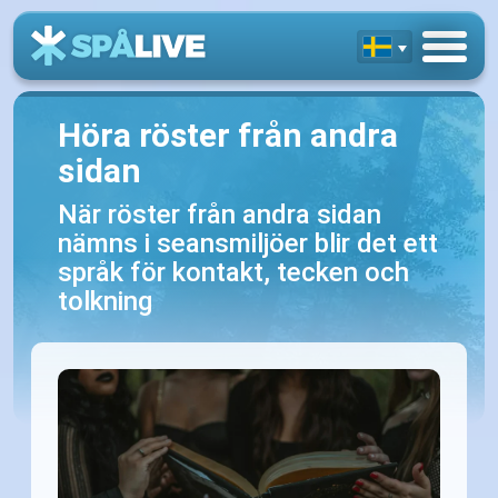
Höra röster från andra
sidan
När röster från andra sidan
nämns i seansmiljöer blir det ett
språk för kontakt, tecken och
tolkning