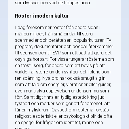
som lyssnar och vad de hoppas höra.
Röster i modern kultur
I dag förekommer röster från andra sidan i
många miljöer, från små cirklar till stora
scenmedier och berättelser i populärkulturen. Tv-
program, dokumentärer och poddar återkommer
till seansen och till EVP som ett sätt att göra det
osynliga hörbart. För vissa fungerar rösterna som
en tröst i sorg, för andra som ett bevis på att
världen är större än den synliga, och ibland som
ren spänning. Nya ord har också smugit sig in,
som att tala om energier, vibrationer eller guider,
även när själva upplevelsen är densamma som
förr. Samtidigt finns en tydlig estetik kring ljud,
tystnad och mörker som gör att fenomenet lätt
får en mytisk ram. Oavsett om rösterna förstås
religiöst, esoteriskt eller psykologiskt blir de ofta
en spegel för frågor om identitet, minne och
närvaro.