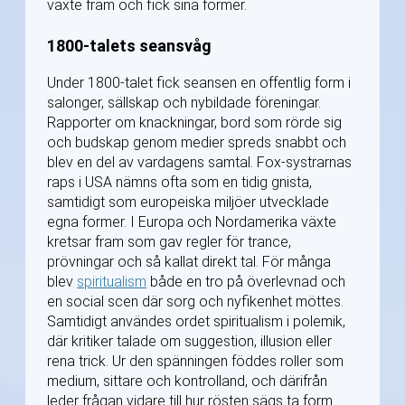
växte fram och fick sina former.
1800-talets seansvåg
Under 1800-talet fick seansen en offentlig form i
salonger, sällskap och nybildade föreningar.
Rapporter om knackningar, bord som rörde sig
och budskap genom medier spreds snabbt och
blev en del av vardagens samtal. Fox-systrarnas
raps i USA nämns ofta som en tidig gnista,
samtidigt som europeiska miljöer utvecklade
egna former. I Europa och Nordamerika växte
kretsar fram som gav regler för trance,
prövningar och så kallat direkt tal. För många
blev
spiritualism
både en tro på överlevnad och
en social scen där sorg och nyfikenhet möttes.
Samtidigt användes ordet spiritualism i polemik,
där kritiker talade om suggestion, illusion eller
rena trick. Ur den spänningen föddes roller som
medium, sittare och kontrolland, och därifrån
leder frågan vidare till hur rösten sägs ta form.