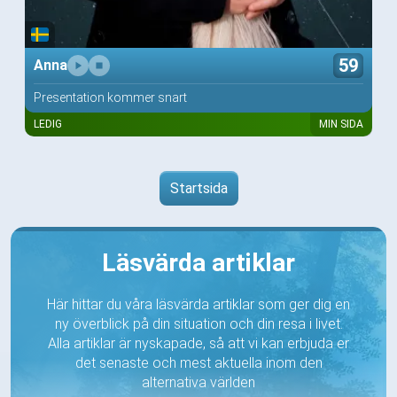
59
Anna
Presentation kommer snart
LEDIG
MIN SIDA
Startsida
Läsvärda artiklar
Här hittar du våra läsvärda artiklar som ger dig en
ny överblick på din situation och din resa i livet.
Alla artiklar är nyskapade, så att vi kan erbjuda er
det senaste och mest aktuella inom den
alternativa världen