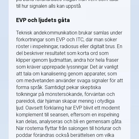
till hur signalen alls kan uppstå.
EVP och ljudets gåta
Teknisk andekommunikation brukar samlas under
förkortningar som EVP och ITC, där man söker
röster i inspelningar, radiosus eller digitalt brus. En
del beskriver resultatet som korta ord som
klipper igenom ljudmattan, andra hör hela fraser
som kräver upprepade lyssningar. Det är vanligt
att tala om kanalisering genom apparater, som
om medvetanden använder svaga signaler för att
forma språk. Samtidigt pekar skeptiska
tolkningar på mönstersökande, förväntan och
pareidoli, där hjärnan skapar mening i otydliga
ljud. Oavsett förklaring har EVP blivit ett modernt
komplement till seansen, eftersom en inspelning
kan delas, analyseras och bli en gemensam gåta.
När rösterna flyttar från salongen till hörlurar och
poddar förändras också berättelsen om vilka