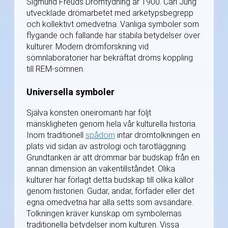
Sigmund Freuds Drömtydning år 1900. Carl Jung
utvecklade drömarbetet med arketypsbegrepp
och kollektivt omedvetna. Vanliga symboler som
flygande och fallande har stabila betydelser över
kulturer. Modern drömforskning vid
sömnlaboratorier har bekräftat dröms koppling
till REM-sömnen.
Universella symboler
Själva konsten oneiromanti har följt
mänskligheten genom hela vår kulturella historia.
Inom traditionell
spådom
intar drömtolkningen en
plats vid sidan av astrologi och tarotläggning.
Grundtanken är att drömmar bär budskap från en
annan dimension än vakentillståndet. Olika
kulturer har förlagt detta budskap till olika källor
genom historien. Gudar, andar, förfäder eller det
egna omedvetna har alla setts som avsändare.
Tolkningen kräver kunskap om symbolernas
traditionella betydelser inom kulturen. Vissa