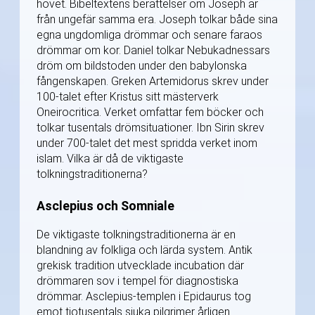
hovet. Bibeltextens berättelser om Joseph är
från ungefär samma era. Joseph tolkar både sina
egna ungdomliga drömmar och senare faraos
drömmar om kor. Daniel tolkar Nebukadnessars
dröm om bildstoden under den babylonska
fångenskapen. Greken Artemidorus skrev under
100-talet efter Kristus sitt mästerverk
Oneirocritica. Verket omfattar fem böcker och
tolkar tusentals drömsituationer. Ibn Sirin skrev
under 700-talet det mest spridda verket inom
islam. Vilka är då de viktigaste
tolkningstraditionerna?
Asclepius och Somniale
De viktigaste tolkningstraditionerna är en
blandning av folkliga och lärda system. Antik
grekisk tradition utvecklade incubation där
drömmaren sov i tempel för diagnostiska
drömmar. Asclepius-templen i Epidaurus tog
emot tiotusentals sjuka pilgrimer årligen.