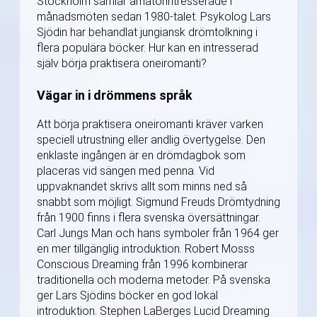
Stockholm samlar amatörintresserade i
månadsmöten sedan 1980-talet. Psykolog Lars
Sjödin har behandlat jungiansk drömtolkning i
flera populära böcker. Hur kan en intresserad
själv börja praktisera oneiromanti?
Vägar in i drömmens språk
Att börja praktisera oneiromanti kräver varken
speciell utrustning eller andlig övertygelse. Den
enklaste ingången är en drömdagbok som
placeras vid sängen med penna. Vid
uppvaknandet skrivs allt som minns ned så
snabbt som möjligt. Sigmund Freuds Drömtydning
från 1900 finns i flera svenska översättningar.
Carl Jungs Man och hans symboler från 1964 ger
en mer tillgänglig introduktion. Robert Mosss
Conscious Dreaming från 1996 kombinerar
traditionella och moderna metoder. På svenska
ger Lars Sjödins böcker en god lokal
introduktion. Stephen LaBerges Lucid Dreaming