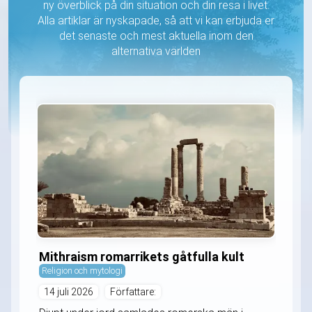
ny överblick på din situation och din resa i livet.
Alla artiklar är nyskapade, så att vi kan erbjuda er
det senaste och mest aktuella inom den
alternativa världen
Mithraism romarrikets gåtfulla kult
Religion och mytologi
14 juli 2026
Författare: