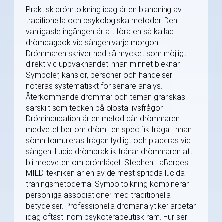
Praktisk drömtolkning idag är en blandning av
traditionella och psykologiska metoder. Den
vanligaste ingången är att föra en så kallad
drömdagbok vid sängen varje morgon.
Drömmaren skriver ned så mycket som möjligt
direkt vid uppvaknandet innan minnet bleknar.
Symboler, känslor, personer och händelser
noteras systematiskt för senare analys.
Återkommande drömmar och teman granskas
särskilt som tecken på olösta livsfrågor.
Drömincubation är en metod där drömmaren
medvetet ber om dröm i en specifik fråga. Innan
sömn formuleras frågan tydligt och placeras vid
sängen. Lucid drömpraktik tränar drömmaren att
bli medveten om drömläget. Stephen LaBerges
MILD-tekniken är en av de mest spridda lucida
träningsmetoderna. Symboltolkning kombinerar
personliga associationer med traditionella
betydelser. Professionella drömanalytiker arbetar
idag oftast inom psykoterapeutisk ram. Hur ser