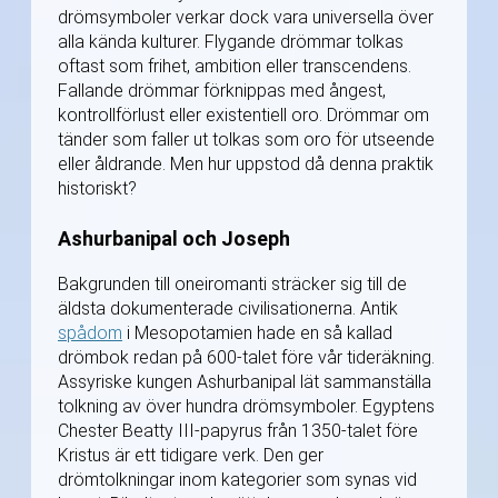
drömsymboler verkar dock vara universella över
alla kända kulturer. Flygande drömmar tolkas
oftast som frihet, ambition eller transcendens.
Fallande drömmar förknippas med ångest,
kontrollförlust eller existentiell oro. Drömmar om
tänder som faller ut tolkas som oro för utseende
eller åldrande. Men hur uppstod då denna praktik
historiskt?
Ashurbanipal och Joseph
Bakgrunden till oneiromanti sträcker sig till de
äldsta dokumenterade civilisationerna. Antik
spådom
i Mesopotamien hade en så kallad
drömbok redan på 600-talet före vår tideräkning.
Assyriske kungen Ashurbanipal lät sammanställa
tolkning av över hundra drömsymboler. Egyptens
Chester Beatty III-papyrus från 1350-talet före
Kristus är ett tidigare verk. Den ger
drömtolkningar inom kategorier som synas vid