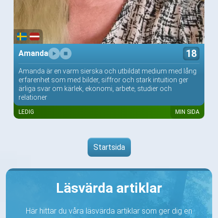
18
Amanda
Amanda är en varm sierska och utbildat medium med lång
erfarenhet som med bilder, siffror och stark intuition ger
ärliga svar om kärlek, ekonomi, arbete, studier och
relationer
LEDIG
MIN SIDA
Startsida
Läsvärda artiklar
Här hittar du våra läsvärda artiklar som ger dig en