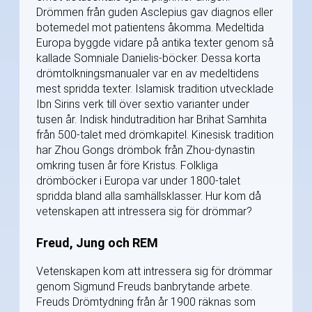
Drömmen från guden Asclepius gav diagnos eller
botemedel mot patientens åkomma. Medeltida
Europa byggde vidare på antika texter genom så
kallade Somniale Danielis-böcker. Dessa korta
drömtolkningsmanualer var en av medeltidens
mest spridda texter. Islamisk tradition utvecklade
Ibn Sirins verk till över sextio varianter under
tusen år. Indisk hindutradition har Brihat Samhita
från 500-talet med drömkapitel. Kinesisk tradition
har Zhou Gongs drömbok från Zhou-dynastin
omkring tusen år före Kristus. Folkliga
drömböcker i Europa var under 1800-talet
spridda bland alla samhällsklasser. Hur kom då
vetenskapen att intressera sig för drömmar?
Freud, Jung och REM
Vetenskapen kom att intressera sig för drömmar
genom Sigmund Freuds banbrytande arbete.
Freuds Drömtydning från år 1900 räknas som