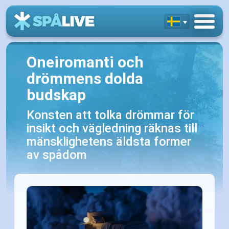
Oneiromanti och
drömmens dolda
budskap
Konsten att tolka drömmar för
insikt och vägledning räknas till
mänsklighetens äldsta former
av spådom