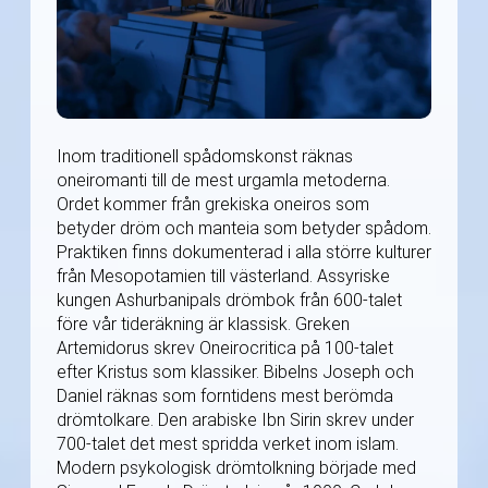
Inom traditionell spådomskonst räknas
oneiromanti till de mest urgamla metoderna.
Ordet kommer från grekiska oneiros som
betyder dröm och manteia som betyder spådom.
Praktiken finns dokumenterad i alla större kulturer
från Mesopotamien till västerland. Assyriske
kungen Ashurbanipals drömbok från 600-talet
före vår tideräkning är klassisk. Greken
Artemidorus skrev Oneirocritica på 100-talet
efter Kristus som klassiker. Bibelns Joseph och
Daniel räknas som forntidens mest berömda
drömtolkare. Den arabiske Ibn Sirin skrev under
700-talet det mest spridda verket inom islam.
Modern psykologisk drömtolkning började med