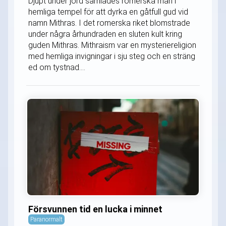
Djupt under jord samlades romerska män i
hemliga tempel för att dyrka en gåtfull gud vid
namn Mithras. I det romerska riket blomstrade
under några århundraden en sluten kult kring
guden Mithras. Mithraism var en mysteriereligion
med hemliga invigningar i sju steg och en sträng
ed om tystnad....
Försvunnen tid en lucka i minnet
Paranormalt