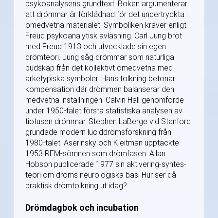
psykoanalysens grundtext. Boken argumenterar
att drömmar är förklädnad för det undertryckta
omedvetna materialet. Symboliken kräver enligt
Freud psykoanalytisk avläsning. Carl Jung bröt
med Freud 1913 och utvecklade sin egen
drömteori. Jung såg drömmar som naturliga
budskap från det kollektivt omedvetna med
arketypiska symboler. Hans tolkning betonar
kompensation där drömmen balanserar den
medvetna inställningen. Calvin Hall genomförde
under 1950-talet första statistiska analysen av
tiotusen drömmar. Stephen LaBerge vid Stanford
grundade modern luciddrömsforskning från
1980-talet. Aserinsky och Kleitman upptäckte
1953 REM-sömnen som drömfasen. Allan
Hobson publicerade 1977 sin aktivering-syntes-
teori om dröms neurologiska bas. Hur ser då
praktisk drömtolkning ut idag?
Drömdagbok och incubation