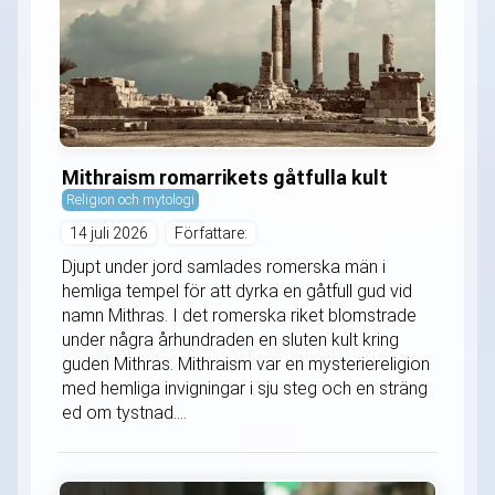
Mithraism romarrikets gåtfulla kult
Religion och mytologi
14 juli 2026
Författare:
Djupt under jord samlades romerska män i
hemliga tempel för att dyrka en gåtfull gud vid
namn Mithras. I det romerska riket blomstrade
under några århundraden en sluten kult kring
guden Mithras. Mithraism var en mysteriereligion
med hemliga invigningar i sju steg och en sträng
ed om tystnad....