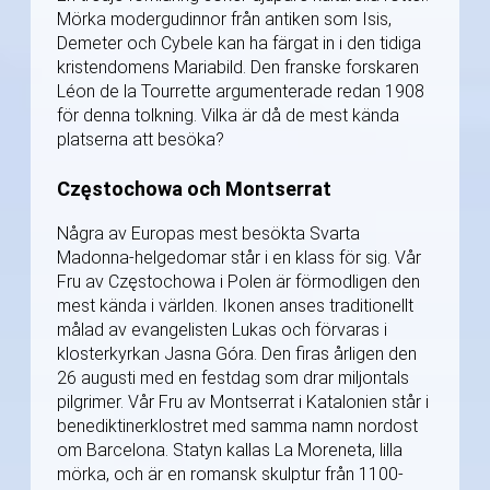
Mörka modergudinnor från antiken som Isis,
Demeter och Cybele kan ha färgat in i den tidiga
kristendomens Mariabild. Den franske forskaren
Léon de la Tourrette argumenterade redan 1908
för denna tolkning. Vilka är då de mest kända
platserna att besöka?
Częstochowa och Montserrat
Några av Europas mest besökta Svarta
Madonna-helgedomar står i en klass för sig. Vår
Fru av Częstochowa i Polen är förmodligen den
mest kända i världen. Ikonen anses traditionellt
målad av evangelisten Lukas och förvaras i
klosterkyrkan Jasna Góra. Den firas årligen den
26 augusti med en festdag som drar miljontals
pilgrimer. Vår Fru av Montserrat i Katalonien står i
benediktinerklostret med samma namn nordost
om Barcelona. Statyn kallas La Moreneta, lilla
mörka, och är en romansk skulptur från 1100-