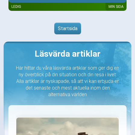
LEDIG
MIN SIDA
Startsida
Läsvärda artiklar
Här hittar du våra läsvärda artiklar som ger dig en
ny överblick på din situation och din resa i livet.
Alla artiklar är nyskapade, så att vi kan erbjuda er
det senaste och mest aktuella inom den
alternativa världen