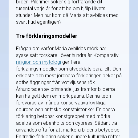
bilden. Pilgrimer söker sig fortfarande dit i
tusental varje år för att be om hjälp i livets
stunder. Men hur kom då Maria att avbildas med
svart hud egentligen?
Tre förklaringsmodeller
Frågan om varför Maria avbildas mörk har
sysselsatt forskare i över hundra år. Komparativ
religion och mytologi
ger flera
förklaringsmodeller som utvecklats parallellt. Den
enklaste och mest jordnära förklaringen pekar på
sotbeläggningar från votivljusens rök.
Århundraden av brinnande ljus framför bilderna
kan ha gett dem en mörk patina. Denna teori
försvaras av många konservativa kyrkliga
sources och brittiska konsthistoriker. En andra
förklaring betonar konstgreppet med mörka
ädelträ som ebenholts och cypress. Sådant trä
användes ofta för att markera bildens betydelse.
En tredje förklaring söker djupare kulturella rötter.