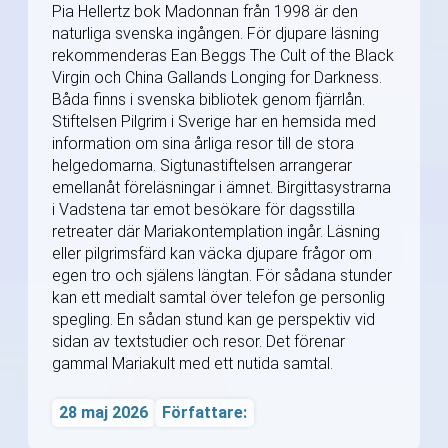
Pia Hellertz bok Madonnan från 1998 är den
naturliga svenska ingången. För djupare läsning
rekommenderas Ean Beggs The Cult of the Black
Virgin och China Gallands Longing for Darkness.
Båda finns i svenska bibliotek genom fjärrlån.
Stiftelsen Pilgrim i Sverige har en hemsida med
information om sina årliga resor till de stora
helgedomarna. Sigtunastiftelsen arrangerar
emellanåt föreläsningar i ämnet. Birgittasystrarna
i Vadstena tar emot besökare för dagsstilla
retreater där Mariakontemplation ingår. Läsning
eller pilgrimsfärd kan väcka djupare frågor om
egen tro och själens längtan. För sådana stunder
kan ett medialt samtal över telefon ge personlig
spegling. En sådan stund kan ge perspektiv vid
sidan av textstudier och resor. Det förenar
gammal Mariakult med ett nutida samtal.
28 maj 2026
Författare: