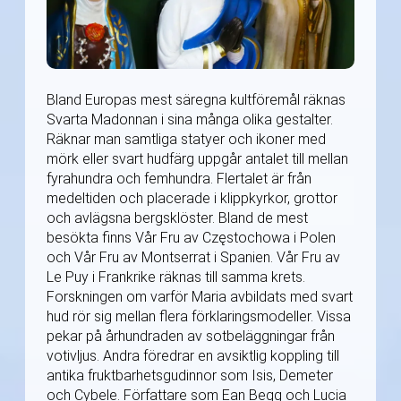
Bland Europas mest säregna kultföremål räknas
Svarta Madonnan i sina många olika gestalter.
Räknar man samtliga statyer och ikoner med
mörk eller svart hudfärg uppgår antalet till mellan
fyrahundra och femhundra. Flertalet är från
medeltiden och placerade i klippkyrkor, grottor
och avlägsna bergsklöster. Bland de mest
besökta finns Vår Fru av Częstochowa i Polen
och Vår Fru av Montserrat i Spanien. Vår Fru av
Le Puy i Frankrike räknas till samma krets.
Forskningen om varför Maria avbildats med svart
hud rör sig mellan flera förklaringsmodeller. Vissa
pekar på århundraden av sotbeläggningar från
votivljus. Andra föredrar en avsiktlig koppling till
antika fruktbarhetsgudinnor som Isis, Demeter
och Cybele. Författare som Ean Begg och Lucia