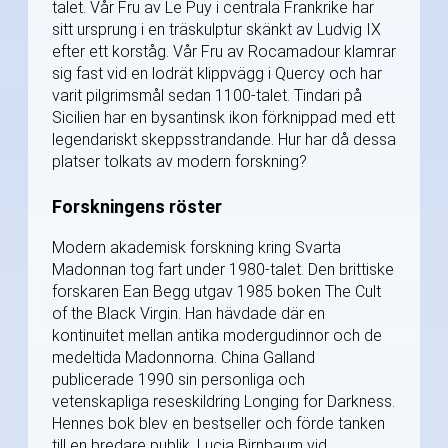
talet. Vår Fru av Le Puy i centrala Frankrike har
sitt ursprung i en träskulptur skänkt av Ludvig IX
efter ett korståg. Vår Fru av Rocamadour klamrar
sig fast vid en lodrät klippvägg i Quercy och har
varit pilgrimsmål sedan 1100-talet. Tindari på
Sicilien har en bysantinsk ikon förknippad med ett
legendariskt skeppsstrandande. Hur har då dessa
platser tolkats av modern forskning?
Forskningens röster
Modern akademisk forskning kring Svarta
Madonnan tog fart under 1980-talet. Den brittiske
forskaren Ean Begg utgav 1985 boken The Cult
of the Black Virgin. Han hävdade där en
kontinuitet mellan antika modergudinnor och de
medeltida Madonnorna. China Galland
publicerade 1990 sin personliga och
vetenskapliga reseskildring Longing for Darkness.
Hennes bok blev en bestseller och förde tanken
till en bredare publik. Lucia Birnbaum vid