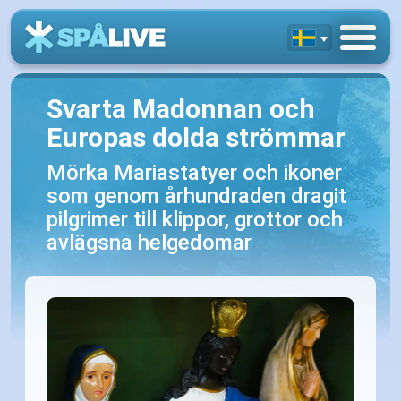
Svarta Madonnan och
Europas dolda strömmar
Mörka Mariastatyer och ikoner
som genom århundraden dragit
pilgrimer till klippor, grottor och
avlägsna helgedomar