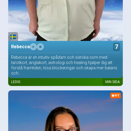
7
Rebecca
Rebecca är en intuitiv spådam och sierska som med
tarotkort, änglakort, astrologi och healing hjälper dig att
förstå framtiden, lösa blockeringar och skapa mer balans
och...
LEDIG
MIN SIDA
NY