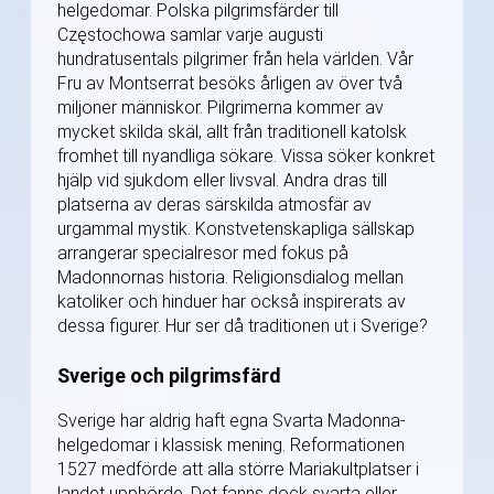
helgedomar. Polska pilgrimsfärder till
Częstochowa samlar varje augusti
hundratusentals pilgrimer från hela världen. Vår
Fru av Montserrat besöks årligen av över två
miljoner människor. Pilgrimerna kommer av
mycket skilda skäl, allt från traditionell katolsk
fromhet till nyandliga sökare. Vissa söker konkret
hjälp vid sjukdom eller livsval. Andra dras till
platserna av deras särskilda atmosfär av
urgammal mystik. Konstvetenskapliga sällskap
arrangerar specialresor med fokus på
Madonnornas historia. Religionsdialog mellan
katoliker och hinduer har också inspirerats av
dessa figurer. Hur ser då traditionen ut i Sverige?
Sverige och pilgrimsfärd
Sverige har aldrig haft egna Svarta Madonna-
helgedomar i klassisk mening. Reformationen
1527 medförde att alla större Mariakultplatser i
landet upphörde. Det fanns dock svarta eller