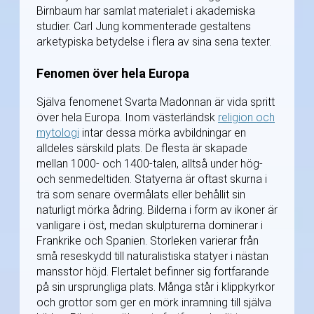
Birnbaum har samlat materialet i akademiska
studier. Carl Jung kommenterade gestaltens
arketypiska betydelse i flera av sina sena texter.
Fenomen över hela Europa
Själva fenomenet Svarta Madonnan är vida spritt
över hela Europa. Inom västerländsk
religion och
mytologi
intar dessa mörka avbildningar en
alldeles särskild plats. De flesta är skapade
mellan 1000- och 1400-talen, alltså under hög-
och senmedeltiden. Statyerna är oftast skurna i
trä som senare övermålats eller behållit sin
naturligt mörka ådring. Bilderna i form av ikoner är
vanligare i öst, medan skulpturerna dominerar i
Frankrike och Spanien. Storleken varierar från
små reseskydd till naturalistiska statyer i nästan
mansstor höjd. Flertalet befinner sig fortfarande
på sin ursprungliga plats. Många står i klippkyrkor
och grottor som ger en mörk inramning till själva