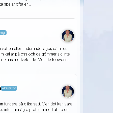
a spelar ofta en...
ologi
a vatten eller fladdrande lågor, då är du
om kallar på oss och de gömmer sig inte
nniskans medvetande. Men de försvann...
a
Alternativt
kan fungera på olika sätt. Men det kan vara
tt du inte har några problem med att ta de