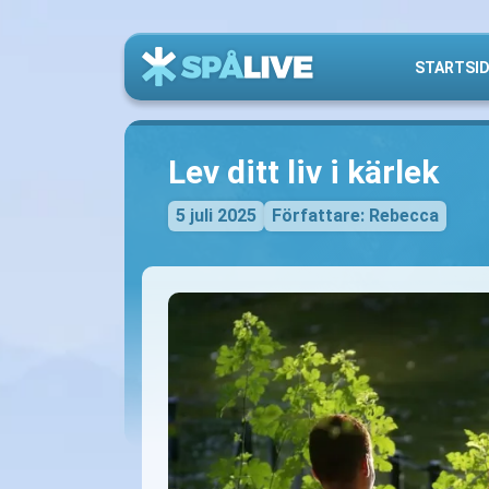
STARTSI
Lev ditt liv i kärlek
5 juli 2025
Författare: Rebecca