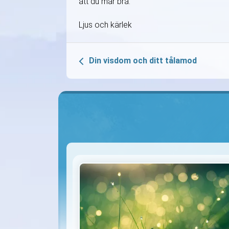
att du mår bra.
Ljus och kärlek
Din visdom och ditt tålamod