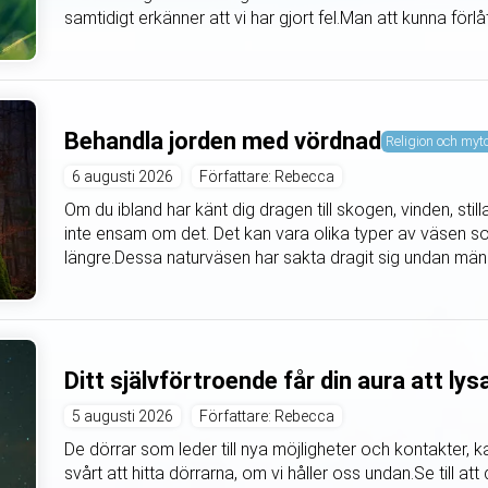
samtidigt erkänner att vi har gjort fel.Man att kunna förlåt
Behandla jorden med vördnad
Religion och myt
6 augusti 2026
Författare: Rebecca
Om du ibland har känt dig dragen till skogen, vinden, still
inte ensam om det. Det kan vara olika typer av väsen s
längre.Dessa naturväsen har sakta dragit sig undan mä
Ditt självförtroende får din aura att lys
5 augusti 2026
Författare: Rebecca
De dörrar som leder till nya möjligheter och kontakter, 
svårt att hitta dörrarna, om vi håller oss undan.Se till a