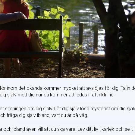
a, för inom det okända kommer mycket att avslöjas för dig. Ta in d
 dig själv med dig när du kommer att ledas i rätt riktning.
er sanningen om dig själv. Låt dig själv lösa mysteriet om dig själv
h fråga dig själv ibland, vart du är på väg.
h ibland även vill att du ska vara. Lev ditt liv i kärlek och se til