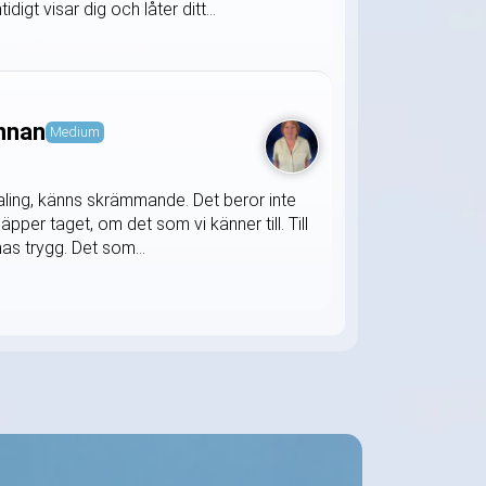
gt visar dig och låter ditt...
annan
Medium
aling, känns skrämmande. Det beror inte
släpper taget, om det som vi känner till. Till
nas trygg. Det som...