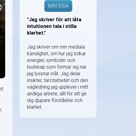
MIN SIDA
"Jag skriver för att låta
intuitionen tala i stilla
klarhet."
Jag skriver om min mediala
känslighet, om hur jag tolkar
energier, symboler och
budskap som formar sig när
jag lyssnar inåt. Jag delar
insikter, tarotarbetet och den
vägledning jag upplever i mitt
et
andliga arbete, allt för att ge
dig djupare förståelse och
klarhet.
,
l