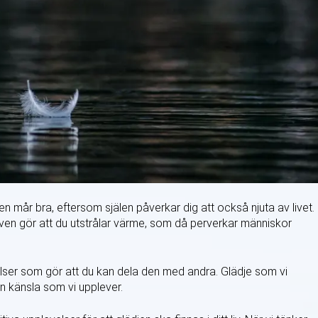
tt den mår bra, eftersom själen påverkar dig att också njuta av livet.
t även gör att du utstrålar värme, som då perverkar människor
lser som gör att du kan dela den med andra. Glädje som vi
 känsla som vi upplever.