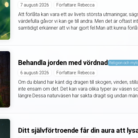
7 augusti 2026
Författare: Rebecca
Att förlåta kan vara ett av livets största utmaningar, s
värdefulla gåvor vi kan ge till andra. Men det är oftast int
samtidigt erkänner att vi har gjort fel.Man att kunna förlåt
Behandla jorden med vördnad
Religion och myt
6 augusti 2026
Författare: Rebecca
Om du ibland har känt dig dragen till skogen, vinden, still
inte ensam om det. Det kan vara olika typer av väsen s
längre.Dessa naturväsen har sakta dragit sig undan mä
Ditt självförtroende får din aura att lys