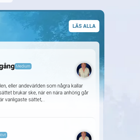
LÄS ALLA
 gång
Medium
den, eller andevärlden som några kallar
sättet brukar ske, när en nära anhörig går
r vanligaste sättet,...
tivt