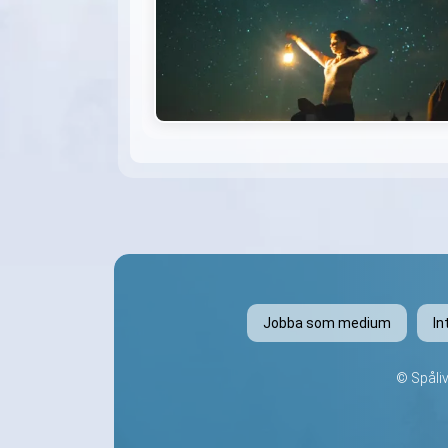
Jobba som medium
In
©
Spåli