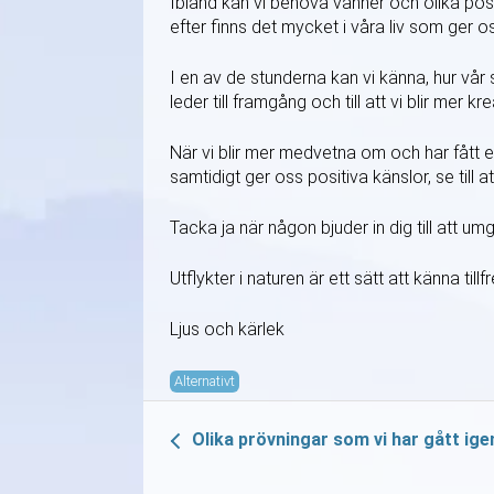
Ibland kan vi behöva vänner och olika positi
efter finns det mycket i våra liv som ger o
I en av de stunderna kan vi känna, hur vår 
leder till framgång och till att vi blir mer kr
När vi blir mer medvetna om och har fått e
samtidigt ger oss positiva känslor, se till a
Tacka ja när någon bjuder in dig till att umg
Utflykter i naturen är ett sätt att känna til
Ljus och kärlek
Alternativt
Olika prövningar som vi har gått ig