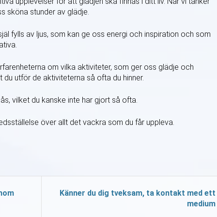
va upplevelser för att glädjen ska finnas i ditt liv. När vi tänker
ss sköna stunder av glädje.
själ fylls av ljus, som kan ge oss energi och inspiration och som
eativa.
rfarenheterna om vilka aktiviteter, som ger oss glädje och
tt du utför de aktiviteterna så ofta du hinner.
ås, vilket du kanske inte har gjort så ofta.
lfredsställelse över allt det vackra som du får uppleva.
enom
Känner du dig tveksam, ta kontakt med ett
medium