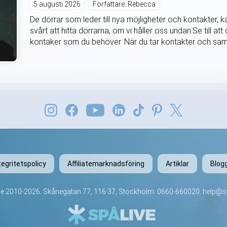
5 augusti 2026
Författare: Rebecca
De dörrar som leder till nya möjligheter och kontakter, 
svårt att hitta dörrarna, om vi håller oss undan.Se till a
kontaker som du behöver. När du tar kontakter och samtidi
tegritetspolicy
Affiliatemarknadsföring
Artiklar
Blog
ve
2010-2026. Skånegatan 77, 116 37, Stockholm.
0660-660020
.
help@sp