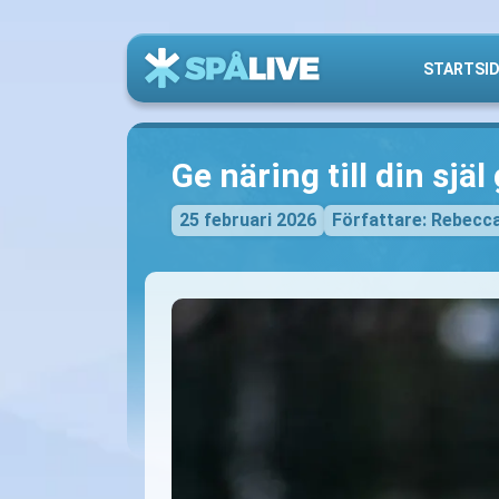
STARTSI
Ge näring till din sjä
25 februari 2026
Författare: Rebecc