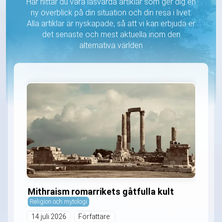
Här hittar du våra läsvärda artiklar som ger dig en
ny överblick på din situation och din resa i livet.
Alla artiklar är nyskapade, så att vi kan erbjuda er
det senaste och mest aktuella inom den
alternativa världen
Mithraism romarrikets gåtfulla kult
Religion och mytologi
14 juli 2026
Författare: