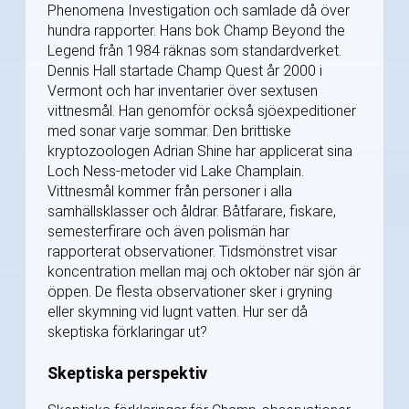
Phenomena Investigation och samlade då över
hundra rapporter. Hans bok Champ Beyond the
Legend från 1984 räknas som standardverket.
Dennis Hall startade Champ Quest år 2000 i
Vermont och har inventarier över sextusen
vittnesmål. Han genomför också sjöexpeditioner
med sonar varje sommar. Den brittiske
kryptozoologen Adrian Shine har applicerat sina
Loch Ness-metoder vid Lake Champlain.
Vittnesmål kommer från personer i alla
samhällsklasser och åldrar. Båtfarare, fiskare,
semesterfirare och även polismän har
rapporterat observationer. Tidsmönstret visar
koncentration mellan maj och oktober när sjön är
öppen. De flesta observationer sker i gryning
eller skymning vid lugnt vatten. Hur ser då
skeptiska förklaringar ut?
Skeptiska perspektiv