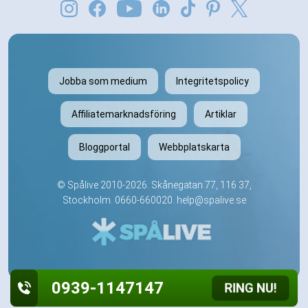
Jobba som medium
Integritetspolicy
Affiliatemarknadsföring
Artiklar
Bloggportal
Webbplatskarta
©
Spålive
2010-2026. Skånegatan 77, 116 37,
Stockholm.
0660-660020
.
help@spalive.se
0939-1147147
RING NU!