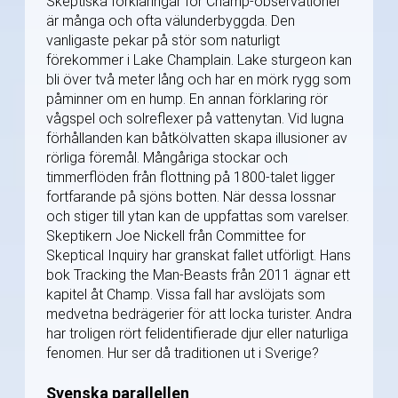
Skeptiska förklaringar för Champ-observationer
är många och ofta välunderbyggda. Den
vanligaste pekar på stör som naturligt
förekommer i Lake Champlain. Lake sturgeon kan
bli över två meter lång och har en mörk rygg som
påminner om en hump. En annan förklaring rör
vågspel och solreflexer på vattenytan. Vid lugna
förhållanden kan båtkölvatten skapa illusioner av
rörliga föremål. Mångåriga stockar och
timmerflöden från flottning på 1800-talet ligger
fortfarande på sjöns botten. När dessa lossnar
och stiger till ytan kan de uppfattas som varelser.
Skeptikern Joe Nickell från Committee for
Skeptical Inquiry har granskat fallet utförligt. Hans
bok Tracking the Man-Beasts från 2011 ägnar ett
kapitel åt Champ. Vissa fall har avslöjats som
medvetna bedrägerier för att locka turister. Andra
har troligen rört felidentifierade djur eller naturliga
fenomen. Hur ser då traditionen ut i Sverige?
Svenska parallellen