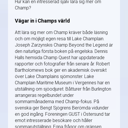
Hur kan en intresserad själv lära sig mer om
Champ?
Vägar in i Champs värld
Att lära sig mer om Champ kräver både läsning
och om möjligt egen resa till Lake Champlain.
Joseph Zarzynskis Champ Beyond the Legend är
den naturliga första boken på engelska. Dennis
Halls hemsida Champ Quest har uppdaterade
rapporter och fotografier från senare år. Robert
Bartholomews bok ger en akademisk översikt
över Lake Champlains sjömonster. Lake
Champlain Maritime Museum i Vergennes har en
utställning om sjöodjuret. Båtturer från Burlington
arrangeras regelbundet under
sommarmånaderna med Champ-fokus. På
svenska ger Bengt Sjögrens Berömda vidunder
en god ingång. Föreningen GUST i Östersund tar
emot intresserade besökare och håller
sommarutställning. Egna frågor om gränsen