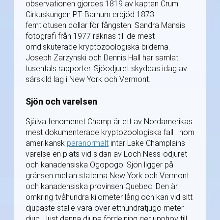
observationen gjordes 1819 av kapten Crum.
Cirkuskungen P.T. Barnum erbjöd 1873
femtiotusen dollar för fångsten. Sandra Mansis
fotografi från 1977 räknas till de mest
omdiskuterade kryptozoologiska bilderna.
Joseph Zarzynski och Dennis Hall har samlat
tusentals rapporter. Sjöodjuret skyddas idag av
särskild lag i New York och Vermont.
Sjön och varelsen
Själva fenomenet Champ är ett av Nordamerikas
mest dokumenterade kryptozoologiska fall. Inom
amerikansk
paranormalt
intar Lake Champlains
varelse en plats vid sidan av Loch Ness-odjuret
och kanadensiska Ogopogo. Sjön ligger på
gränsen mellan staterna New York och Vermont
och kanadensiska provinsen Quebec. Den är
omkring tvåhundra kilometer lång och kan vid sitt
djupaste ställe vara över etthundratjugo meter
djup. Just denna djupa fördelning ger upphov till