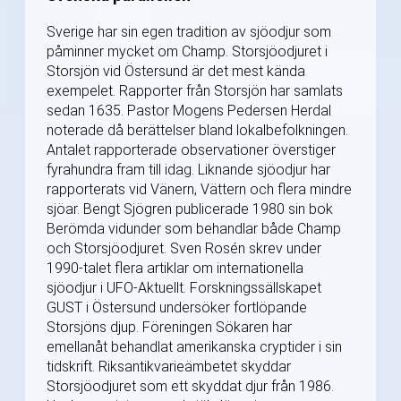
Sverige har sin egen tradition av sjöodjur som
påminner mycket om Champ. Storsjöodjuret i
Storsjön vid Östersund är det mest kända
exempelet. Rapporter från Storsjön har samlats
sedan 1635. Pastor Mogens Pedersen Herdal
noterade då berättelser bland lokalbefolkningen.
Antalet rapporterade observationer överstiger
fyrahundra fram till idag. Liknande sjöodjur har
rapporterats vid Vänern, Vättern och flera mindre
sjöar. Bengt Sjögren publicerade 1980 sin bok
Berömda vidunder som behandlar både Champ
och Storsjöodjuret. Sven Rosén skrev under
1990-talet flera artiklar om internationella
sjöodjur i UFO-Aktuellt. Forskningssällskapet
GUST i Östersund undersöker fortlöpande
Storsjöns djup. Föreningen Sökaren har
emellanåt behandlat amerikanska cryptider i sin
tidskrift. Riksantikvarieämbetet skyddar
Storsjöodjuret som ett skyddat djur från 1986.