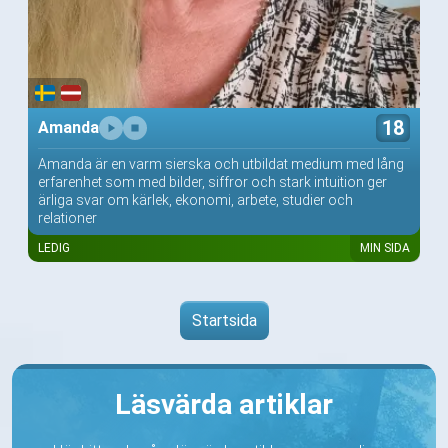
18
Amanda
Amanda är en varm sierska och utbildat medium med lång
erfarenhet som med bilder, siffror och stark intuition ger
ärliga svar om kärlek, ekonomi, arbete, studier och
relationer
LEDIG
MIN SIDA
Startsida
Läsvärda artiklar