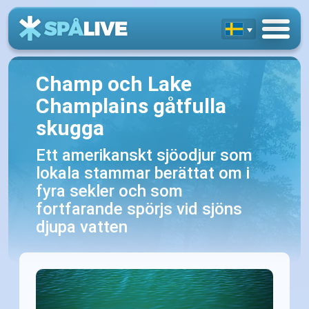
Champ och Lake
Champlains gåtfulla
skugga
Ett amerikanskt sjöodjur som
lokala stammar berättat om i
fyra sekler och som
fortfarande spörjs vid sjöns
djupa vatten