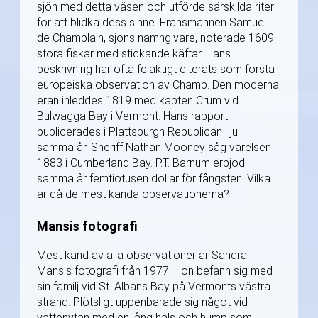
sjön med detta väsen och utförde särskilda riter
för att blidka dess sinne. Fransmannen Samuel
de Champlain, sjöns namngivare, noterade 1609
stora fiskar med stickande käftar. Hans
beskrivning har ofta felaktigt citerats som första
europeiska observation av Champ. Den moderna
eran inleddes 1819 med kapten Crum vid
Bulwagga Bay i Vermont. Hans rapport
publicerades i Plattsburgh Republican i juli
samma år. Sheriff Nathan Mooney såg varelsen
1883 i Cumberland Bay. P.T. Barnum erbjöd
samma år femtiotusen dollar för fångsten. Vilka
är då de mest kända observationerna?
Mansis fotografi
Mest känd av alla observationer är Sandra
Mansis fotografi från 1977. Hon befann sig med
sin familj vid St. Albans Bay på Vermonts västra
strand. Plötsligt uppenbarade sig något vid
vattenytan med en lång hals och hump som