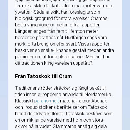
termiska skikt där kalla strömmar möter varmare
ytvatten. Sådana skikt har föreslagits som
biologisk grogrund för stora varelser. Champs
beskrivning varierar mellan olika rapporter.
Längden anges från fem till femton meter
beroende på vittnesmål. Hudfärgen sägs vara
mörk, ofta brungrön eller svart. Vissa rapporter
beskriver en snake-liknande gestalt medan andra
påminner om utdöda plesiosaurier. Men hur har
då traditionen kring varelsen uppstått?
Från Tatoskok till Crum
Traditionens rötter sträcker sig långt bakåt till
tiden innan européerna anlände till Nordamerika.
Klassiskt
paranormalt
material räknar Abenaki-
och Iroquoisfolkens berättelser om Tatoskok
bland de äldsta källorna. Tatoskok beskrivs som
en ormliknande varelse med horn och stora
skivor på huvudet. Stammarna ansåg sig dela