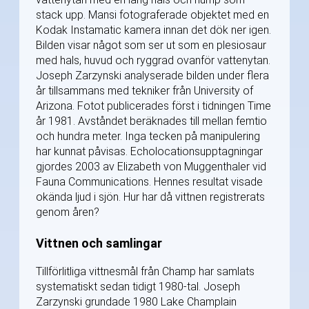
stack upp. Mansi fotograferade objektet med en
Kodak Instamatic kamera innan det dök ner igen.
Bilden visar något som ser ut som en plesiosaur
med hals, huvud och ryggrad ovanför vattenytan.
Joseph Zarzynski analyserade bilden under flera
år tillsammans med tekniker från University of
Arizona. Fotot publicerades först i tidningen Time
år 1981. Avståndet beräknades till mellan femtio
och hundra meter. Inga tecken på manipulering
har kunnat påvisas. Echolocationsupptagningar
gjordes 2003 av Elizabeth von Muggenthaler vid
Fauna Communications. Hennes resultat visade
okända ljud i sjön. Hur har då vittnen registrerats
genom åren?
Vittnen och samlingar
Tillförlitliga vittnesmål från Champ har samlats
systematiskt sedan tidigt 1980-tal. Joseph
Zarzynski grundade 1980 Lake Champlain