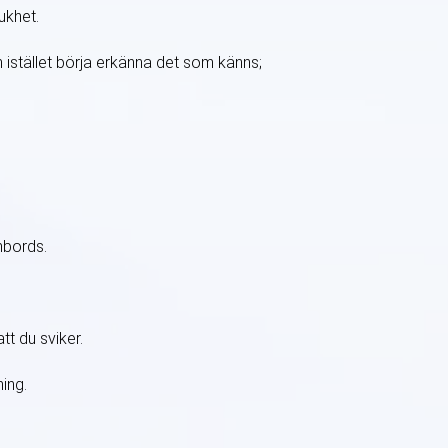
ukhet.
 istället börja erkänna det som känns;
mbords.
tt du sviker.
ning.