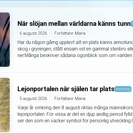
När slöjan mellan världarna känns tunn
6 augusti 2026
Författare: Maria
Har du någon gåmg upplevt att en plats känns annorlu
skog i gryningen, stått ensam vid en gammal stenbro eller
ner.Många beskriver sådana ögonblick som om världen f
Lejonportalen när själen tar plats
Astrologi
5 augusti 2026
Författare: Maria
Varje år omkring den 8 augusti riktas många männsikors
lejonportalen. För vissa är det en djup andlig period fy
ser den som en vacker symbol för personlig utveckling.Oa