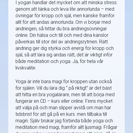
I yogan handlar det mycket om att minska stress
genom att tänka och leva lite annorlunda – med
övningar för kropp och själ, men kanske framför
allt för att andas annorlunda. Om vi börjar med
andningen, så hittar du bra andningsövningar
online. Din hälsa och till och med dina känslor
påverkas till stor del av andningsrytmen. Rätt
andning ger dig styrka och energi för kropp och
själ, så att lära sig andas rätt, det är viktigt inför
både meditation och yoga. Ja, för hela vår
livskvalite.
Yoga är inte bara magi för kroppen utan också
för själen. Vill du lära dig “ på riktigt” är det bäst
att hitta en bra yogalärare, men till att börja med
fungerar en CD – kurs eller online. Finns mycket
att välja på och man slipper avstå om man har
tidsbrist för att gå på en kurs. men tillbaka till
magin. Själv brukar jag förbinda både yoga och
meditation med magi, framför allt ljusmagi. Frågar