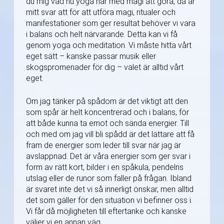
du mig vad nu yoga har med magi att göra, då är
mitt svar att för att utföra magi, ritualer och
manifestationer som ger resultat behöver vi vara
i balans och helt närvarande. Detta kan vi få
genom yoga och meditation. Vi måste hitta vårt
eget sätt – kanske passar musik eller
skogspromenader för dig – valet är alltid vårt
eget.
Om jag tänker på spådom är det viktigt att den
som spår är helt koncentrerad och i balans, för
att både kunna ta emot och sända energier. Till
och med om jag vill bli spådd är det lättare att få
fram de energier som leder till svar när jag är
avslappnad. Det är våra energier som ger svar i
form av rätt kort, bilder i en spåkula, pendelns
utslag eller de runor som faller på frågan. Ibland
är svaret inte det vi så innerligt önskar, men alltid
det som gäller för den situation vi befinner oss i.
Vi får då möjligheten till eftertanke och kanske
väljer vi en annan väg.