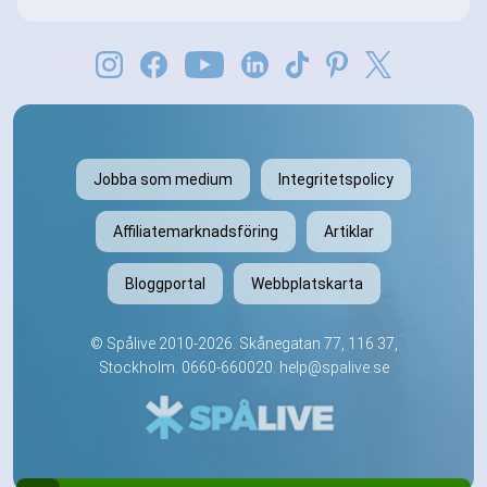
Jobba som medium
Integritetspolicy
Affiliatemarknadsföring
Artiklar
Bloggportal
Webbplatskarta
©
Spålive
2010-2026. Skånegatan 77, 116 37,
Stockholm.
0660-660020
.
help@spalive.se