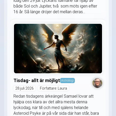
idag den 29 juli. Lyckans fullmåne får hjälp av
både Sol och Jupiter, två som möts igen efter
16 år. Så länge dröjer det mellan deras...
Tisdag- allt är möjligt
Astrologi
28 juli 2026
Författare: Laura
Redan tisdagens ärkeängel Samael lovar att
hjälpa oss klara av det allra mesta denna
lyckodag, när till och med själens helande
Asteroid Psyke är på vår sida där han står, bara