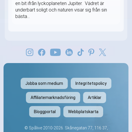
en bit ifrån lyckoplaneten Jupiter. Vädret är
underbart soligt och naturen visar sig från sin
bästa...
Jobba som medium
Integritetspolicy
Affiliatemarknadsföring
Artiklar
Bloggportal
Webbplatskarta
©
Spålive
2010-2026. Skånegatan 77, 116 37,