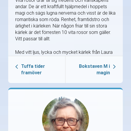
Vita rosor drar till sig fredens och vänskapens
andar. De är ett kraftfullt hjälpmedel i hoppets
magi och sägs lugna nerverna och visst är de lika
romantiska som röda. Renhet, framtidstro och
ärlighet i kärleken. När någon friar till sin stora
kärlek är det förresten 10 vita rosor som gäller.
Vitt passar till allt.
Med vitt ljus, lycka och mycket kärlek från Laura
Tuffa tider
Bokstaven M i
framöver
magin