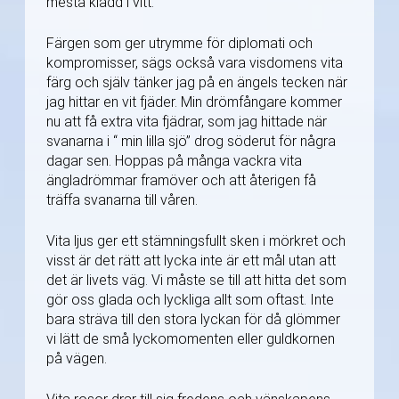
mesta klädd i vitt.
Färgen som ger utrymme för diplomati och
kompromisser, sägs också vara visdomens vita
färg och själv tänker jag på en ängels tecken när
jag hittar en vit fjäder. Min drömfångare kommer
nu att få extra vita fjädrar, som jag hittade när
svanarna i “ min lilla sjö” drog söderut för några
dagar sen. Hoppas på många vackra vita
ängladrömmar framöver och att återigen få
träffa svanarna till våren.
Vita ljus ger ett stämningsfullt sken i mörkret och
visst är det rätt att lycka inte är ett mål utan att
det är livets väg. Vi måste se till att hitta det som
gör oss glada och lyckliga allt som oftast. Inte
bara sträva till den stora lyckan för då glömmer
vi lätt de små lyckomomenten eller guldkornen
på vägen.