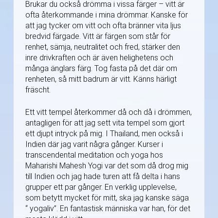
Brukar du också drömma i vissa färger – vitt är
ofta återkommande i mina drömmar. Kanske för
att jag tycker om vitt och ofta bränner vita ljus
bredvid färgade. Vitt är färgen som står för
renhet, sämja, neutralitet och fred, stärker den
inre drivkraften och är även helighetens och
många änglars färg. Tog fasta på det där om
renheten, så mitt badrum är vitt. Känns härligt
fräscht.
Ett vitt tempel återkommer då och då i drömmen,
antagligen för att jag sett vita tempel som gjort
ett djupt intryck på mig. I Thailand, men också i
Indien där jag varit några gånger. Kurser i
transcendental meditation och yoga hos
Maharishi Mahesh Yogi var det som då drog mig
till Indien och jag hade turen att få delta i hans
grupper ett par gånger. En verklig upplevelse,
som betytt mycket för mitt, ska jag kanske säga
“ yogaliv”. En fantastisk människa var han, för det