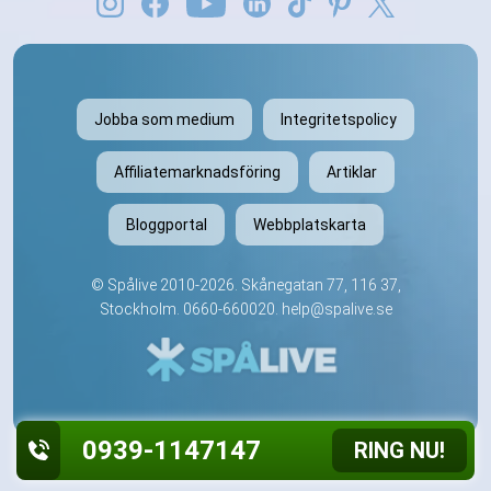
Jobba som medium
Integritetspolicy
Affiliatemarknadsföring
Artiklar
Bloggportal
Webbplatskarta
©
Spålive
2010-2026. Skånegatan 77, 116 37,
Stockholm.
0660-660020
.
help@spalive.se
0939-1147147
RING NU!