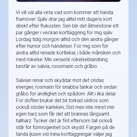
Vi vill väl alla veta vad som kommer att hända
framöver. Själv drar jag alltid mitt dagens kort
direkt efter frukosten. Sen blir det åtminstone ett
par gånger i veckan kortläggning för mig själv.
Lördag tidig morgon alltid och den andra gånger
efter humör och händelser. För mig som för
andra alltid renade kortlekar, i både månsken och
med rökelse. Min senaste rökelseblandning
består av salvia, roosmarin och gråbo.
Salvian renar och skyddar mot det ondas
energier, rosmarin för snabba tankar och sedan
gråbo för andlighet och spådom. Allt i lika delar.
För doften brukar det bli torkad vildros som
också stöder kärleken, Sist men inte minst min
egen harz som får det att brännas långsamt…
tallharz. Tycker det är fint eftersom tall också
står för förmögenhet och skydd. Färgen på de
tända ljusen vid mina kortläggningar väljer jag