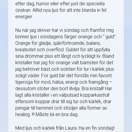
efter dag, humör eller efter just din speciella
önskan. Alltid nya ljus för att inte blanda in fel
energier.
Nu när jag skriver har vi söndag och framför mig
brinner ljus i söndagens färger orange och “ guld”.
Orange för glädje, självförtroende, balans,
kreativitet och överflöd. Guldet för att uppfylla
sina drömmar plus ett långt och lyckligt liv. Bland
kristaller har jag för orange valt bärnsten för det
jag behöver bäst och solsten för tur i kärlek plus
soligt väder. För guld blir det förstås min favorit
tigeröga för mod, hälsa, energi och framgång –
dessutom stöter den bort illvilja. Bra kristall! Har
lagt alla kristaller i en välputsad kopparkastrull
eftersom koppar drar till sig tur och kärlek, drar
pengar till hemmet och stödjer alla former av
healing. !!! Måste bli en bra dag.
Med ljus och kärlek från Laura. Ha en fin söndag!