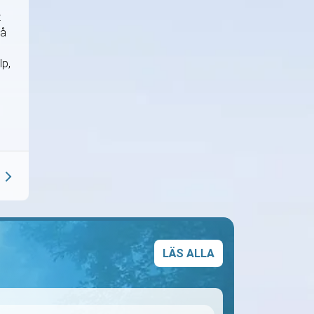
t
på
lp,
LÄS ALLA