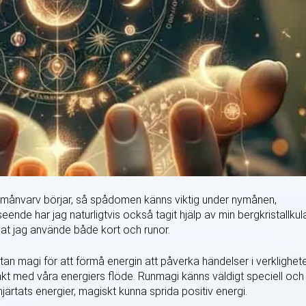
tt månvarv börjar, så spådomen känns viktig under nymånen,
rseende har jag naturligtvis också tagit hjälp av min bergkristallkul
at jag använde både kort och runor.
tan magi för att förmå energin att påverka händelser i verklighet
kt med våra energiers flöde. Runmagi känns väldigt speciell och
järtats energier, magiskt kunna sprida positiv energi.