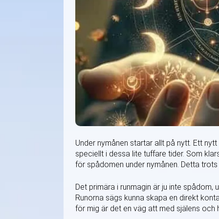
Under nymånen startar allt på nytt. Ett ny
speciellt i dessa lite tuffare tider. Som kla
för spådomen under nymånen. Detta trots 
Det primära i runmagin är ju inte spådom, u
Runorna sägs kunna skapa en direkt konta
för mig är det en väg att med själens och h