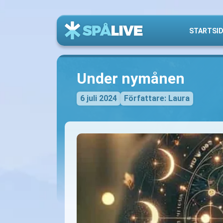
STARTSI
Under nymånen
6 juli 2024
Författare: Laura