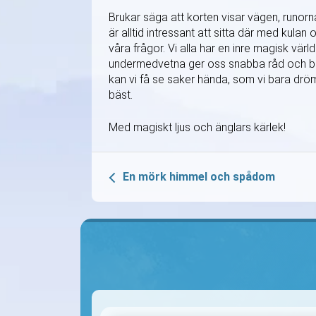
Brukar säga att korten visar vägen, runor
är alltid intressant att sitta där med kulan
våra frågor. Vi alla har en inre magisk vär
undermedvetna ger oss snabba råd och bil
kan vi få se saker hända, som vi bara drö
bäst.
Med magiskt ljus och änglars kärlek!
En mörk himmel och spådom