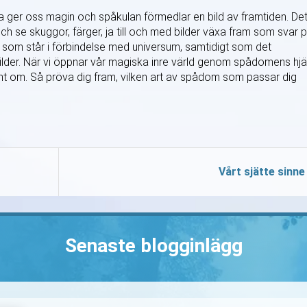
na ger oss magin och spåkulan förmedlar en bild av framtiden. De
 och se skuggor, färger, ja till och med bilder växa fram som svar 
ld som står i förbindelse med universum, samtidigt som det
der. När vi öppnar vår magiska inre värld genom spådomens hjä
mt om. Så pröva dig fram, vilken art av spådom som passar dig
Vårt sjätte sinne
Senaste blogginlägg