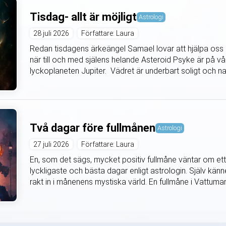
Tisdag- allt är möjligt
Astrologi
28 juli 2026
Författare: Laura
Redan tisdagens ärkeängel Samael lovar att hjälpa oss 
när till och med själens helande Asteroid Psyke är på vår 
lyckoplaneten Jupiter. Vädret är underbart soligt och natu
Två dagar före fullmånen
Astrologi
27 juli 2026
Författare: Laura
En, som det sägs, mycket positiv fullmåne väntar om ett
lyckligaste och bästa dagar enligt astrologin. Själv kä
rakt in i månenens mystiska värld. En fullmåne i Vattu