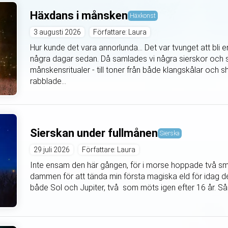
Häxdans i månsken
Häxkonst
3 augusti 2026
Författare: Laura
Hur kunde det vara annorlunda... Det var tvunget att bli
några dagar sedan. Då samlades vi några sierskor och s
månskensritualer - till toner från både klangskålar oc
rabblade...
Sierskan under fullmånen
Sierska
29 juli 2026
Författare: Laura
Inte ensam den här gången, för i morse hoppade två små
dammen för att tända min första magiska eld för idag den
både Sol och Jupiter, två som möts igen efter 16 år. Så 