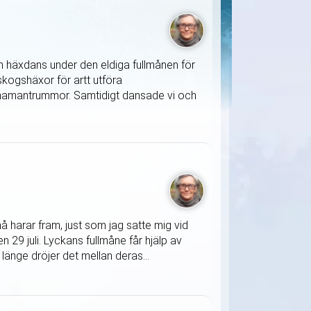
 en häxdans under den eldiga fullmånen för
kogshäxor för artt utföra
h shamantrummor. Samtidigt dansade vi och
 harar fram, just som jag satte mig vid
 29 juli. Lyckans fullmåne får hjälp av
länge dröjer det mellan deras...