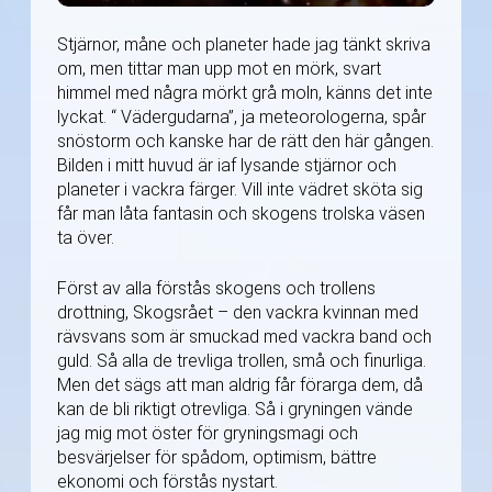
Stjärnor, måne och planeter hade jag tänkt skriva
om, men tittar man upp mot en mörk, svart
himmel med några mörkt grå moln, känns det inte
lyckat. “ Vädergudarna”, ja meteorologerna, spår
snöstorm och kanske har de rätt den här gången.
Bilden i mitt huvud är iaf lysande stjärnor och
planeter i vackra färger. Vill inte vädret sköta sig
får man låta fantasin och skogens trolska väsen
ta över.
Först av alla förstås skogens och trollens
drottning, Skogsrået – den vackra kvinnan med
rävsvans som är smuckad med vackra band och
guld. Så alla de trevliga trollen, små och finurliga.
Men det sägs att man aldrig får förarga dem, då
kan de bli riktigt otrevliga. Så i gryningen vände
jag mig mot öster för gryningsmagi och
besvärjelser för spådom, optimism, bättre
ekonomi och förstås nystart.