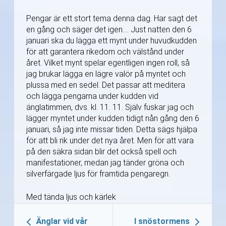
Pengar är ett stort tema denna dag. Har sagt det
en gång och säger det igen…. Just natten den 6
januari ska du lägga ett mynt under huvudkudden
för att garantera rikedom och välstånd under
året. Vilket mynt spelar egentligen ingen roll, så
jag brukar lägga en lägre valör på myntet och
plussa med en sedel. Det passar att meditera
och lägga pengarna under kudden vid
änglatimmen, dvs. kl. 11. 11. Själv fuskar jag och
lägger myntet under kudden tidigt nån gång den 6
januari, så jag inte missar tiden. Detta sägs hjälpa
för att bli rik under det nya året. Men för att vara
på den säkra sidan blir det också spell och
manifestationer, medan jag tänder gröna och
silverfärgade ljus för framtida pengaregn.
Med tända ljus och kärlek
Änglar vid vår
I snöstormens