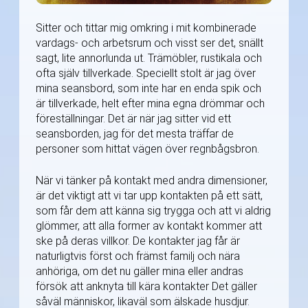
Sitter och tittar mig omkring i mit kombinerade
vardags- och arbetsrum och visst ser det, snällt
sagt, lite annorlunda ut. Trämöbler, rustikala och
ofta själv tillverkade. Speciellt stolt är jag över
mina seansbord, som inte har en enda spik och
är tillverkade, helt efter mina egna drömmar och
föreställningar. Det är när jag sitter vid ett
seansborden, jag för det mesta träffar de
personer som hittat vägen över regnbågsbron.
När vi tänker på kontakt med andra dimensioner,
är det viktigt att vi tar upp kontakten på ett sätt,
som får dem att känna sig trygga och att vi aldrig
glömmer, att alla former av kontakt kommer att
ske på deras villkor. De kontakter jag får är
naturligtvis först och främst familj och nära
anhöriga, om det nu gäller mina eller andras
försök att anknyta till kära kontakter Det gäller
såväl människor, likaväl som älskade husdjur.