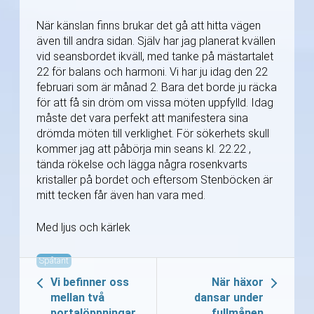
När känslan finns brukar det gå att hitta vägen
även till andra sidan. Själv har jag planerat kvällen
vid seansbordet ikväll, med tanke på mästartalet
22 för balans och harmoni. Vi har ju idag den 22
februari som är månad 2. Bara det borde ju räcka
för att få sin dröm om vissa möten uppfylld. Idag
måste det vara perfekt att manifestera sina
drömda möten till verklighet. För sökerhets skull
kommer jag att påbörja min seans kl. 22.22 ,
tända rökelse och lägga några rosenkvarts
kristaller på bordet och eftersom Stenböcken är
mitt tecken får även han vara med.
Med ljus och kärlek
Spåtant
Vi befinner oss
När häxor
mellan två
dansar under
portalöppningar
fullmånen