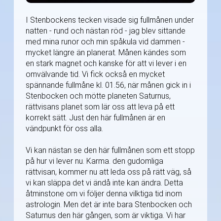
I Stenbockens tecken visade sig fullmånen under
natten - rund och nästan röd - jag blev sittande
med mina runor och min spåkula vid dammen -
mycket längre än planerat. Månen kändes som
en stark magnet och kanske för att vi lever i en
omvälvande tid. Vi fick också en mycket
spännande fullmåne kl. 01.56, när månen gick in i
Stenbocken och mötte planeten Saturnus,
rättvisans planet som lär oss att leva på ett
korrekt sätt. Just den här fullmånen är en
vändpunkt för oss alla.
Vi kan nästan se den här fullmånen som ett stopp
på hur vi lever nu. Karma. den gudomliga
rättvisan, kommer nu att leda oss på rätt väg, så
vi kan släppa det vi ändå inte kan ändra. Detta
åtminstone om vi följer denna vilktiga tid inom
astrologin. Men det är inte bara Stenbocken och
Saturnus den här gången, som är viktiga. Vi har