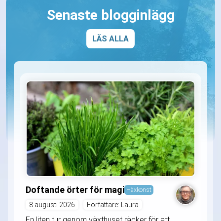
Senaste blogginlägg
LÄS ALLA
Doftande örter för magi
Häxkonst
8 augusti 2026
Författare: Laura
En liten tur genom växthuset räcker för att