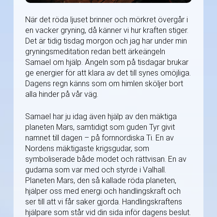
När det röda ljuset brinner och mörkret övergår i
en vacker gryning, då känner vi hur kraften stiger.
Det är tidig tisdag morgon och jag har under min
gryningsmeditation redan bett ärkeängeln
Samael om hjälp. Ängeln som på tisdagar brukar
ge energier för att klara av det till synes omöjliga.
Dagens regn känns som om himlen sköljer bort
alla hinder på vår väg.
Samael har ju idag även hjälp av den mäktiga
planeten Mars, samtidigt som guden Tyr givit
namnet till dagen – på fornnordiska Ti. En av
Nordens mäktigaste krigsgudar, som
symboliserade både modet och rättvisan. En av
gudarna som var med och styrde i Valhall.
Planeten Mars, den så kallade röda planeten,
hjälper oss med energi och handlingskraft och
ser till att vi får saker gjorda. Handlingskraftens
hjälpare som står vid din sida inför dagens beslut.