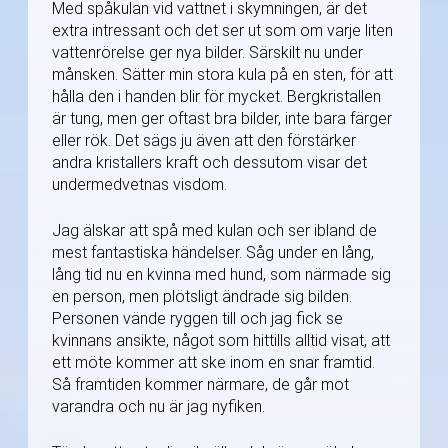
Med spåkulan vid vattnet i skymningen, är det
extra intressant och det ser ut som om varje liten
vattenrörelse ger nya bilder. Särskilt nu under
månsken. Sätter min stora kula på en sten, för att
hålla den i handen blir för mycket. Bergkristallen
är tung, men ger oftast bra bilder, inte bara färger
eller rök. Det sägs ju även att den förstärker
andra kristallers kraft och dessutom visar det
undermedvetnas visdom.
Jag älskar att spå med kulan och ser ibland de
mest fantastiska händelser. Såg under en lång,
lång tid nu en kvinna med hund, som närmade sig
en person, men plötsligt ändrade sig bilden.
Personen vände ryggen till och jag fick se
kvinnans ansikte, något som hittills alltid visat, att
ett möte kommer att ske inom en snar framtid.
Så framtiden kommer närmare, de går mot
varandra och nu är jag nyfiken.