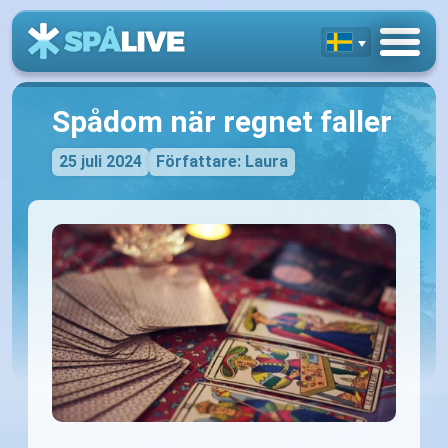
Spådom när regnet faller
25 juli 2024
Författare: Laura