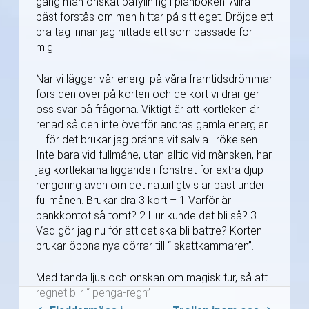
gång man önskat påfyllning i plånboken. Allra
bäst förstås om men hittar på sitt eget. Dröjde ett
bra tag innan jag hittade ett som passade för
mig.
När vi lägger vår energi på våra framtidsdrömmar
förs den över på korten och de kort vi drar ger
oss svar på frågorna. Viktigt är att kortleken är
renad så den inte överför andras gamla energier
– för det brukar jag bränna vit salvia i rökelsen.
Inte bara vid fullmåne, utan alltid vid månsken, har
jag kortlekarna liggande i fönstret för extra djup
rengöring även om det naturligtvis är bäst under
fullmånen. Brukar dra 3 kort – 1 Varför är
bankkontot så tomt? 2 Hur kunde det bli så? 3
Vad gör jag nu för att det ska bli bättre? Korten
brukar öppna nya dörrar till “ skattkammaren”.
Med tända ljus och önskan om magisk tur, så att
regnet blir “ penga-regn”