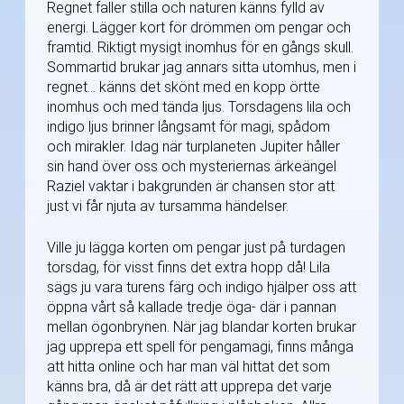
Regnet faller stilla och naturen känns fylld av
energi. Lägger kort för drömmen om pengar och
framtid. Riktigt mysigt inomhus för en gångs skull.
Sommartid brukar jag annars sitta utomhus, men i
regnet… känns det skönt med en kopp örtte
inomhus och med tända ljus. Torsdagens lila och
indigo ljus brinner långsamt för magi, spådom
och mirakler. Idag när turplaneten Jupiter håller
sin hand över oss och mysteriernas ärkeängel
Raziel vaktar i bakgrunden är chansen stor att
just vi får njuta av tursamma händelser.
Ville ju lägga korten om pengar just på turdagen
torsdag, för visst finns det extra hopp då! Lila
sägs ju vara turens färg och indigo hjälper oss att
öppna vårt så kallade tredje öga- där i pannan
mellan ögonbrynen. När jag blandar korten brukar
jag upprepa ett spell för pengamagi, finns många
att hitta online och har man väl hittat det som
känns bra, då är det rätt att upprepa det varje