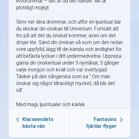
livsdrömmar – det är då det händer. Allt är
plötsligt möjligt.
Skriv ner dina drömmar, och utför en ljusritual där
du skickar din önskan till Universum. Fortsätt att
tro på att det du önskat kommer, även om det
dröjer lite. Sänd din önskan så som om den redan
vore uppfylld, lägg till din känsla och andlighet för
att befästa lyckan i ditt undermedvetna. Upprepa
gärna din önskeritual under 3 nymånar, 3 gånger
varje morgon och kväll och var övertygad.
Tänker på den sångerska som sa “ Om man
önskar sig något tillräckligt mycket, då blir det
så”.
Med magi, ljusritualer och kärlek
Klarseendets
Fantasins
bästa vän
fjärilar flyger