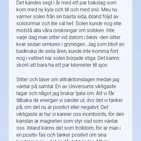
Det kändes segt i år med ett par bakslag som
kom med ny kyla och till och med snö. Meu nu
värmer solen från sin bästa sida, ibland följd av
solstormar och lite väl het. Solen kunde nog inte
motstå alla våra önskningar om solsken. Inte
varje dag man sitter vid datorn i bikini -den sitter
kvar sedan simturen i gryningen. Jag som blivit en
badkruka de sista åren, kunde inte komma fort
nog i vattnet när solen började stiga. Det känns
skönt att bara ha ett par kilometer till sjön.
Sitter och läser om attraktionslagen medan jag
väntar på samtal. En av Universums viktigaste
lagar och något jag brukar tjata om. Att vi får
tillbaka de energier vi sänder ut, dvs det vi tänker
på, om det nu är positivt eller negativt. Det
viktigaste är hur vi känner oss inombords, för den
känslan är magneten som styr vad som väntar
oss. Ibland känns det som trolldom, för är man i
en positiv fas och tänker positivt om sina