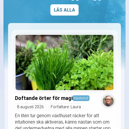
LÄS ALLA
Doftande örter för magi
Häxkonst
8 augusti 2026
Författare: Laura
En liten tur genom växthuset räcker för att
intuitionen ska aktiveras, känns nästan som om
det undermedvetna med alla minnen startar upp.