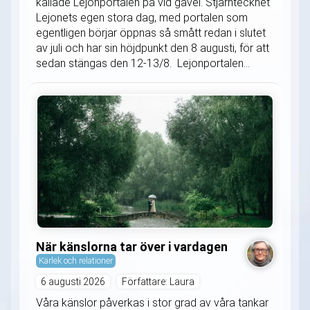
kallade Lejonportalen på vid gavel. Stjärntecknet
Lejonets egen stora dag, med portalen som
egentligen börjar öppnas så smått redan i slutet
av juli och har sin höjdpunkt den 8 augusti, för att
sedan stängas den 12-13/8. Lejonportalen...
När känslorna tar över i vardagen
Kärlek och relationer
6 augusti 2026
Författare: Laura
Våra känslor påverkas i stor grad av våra tankar