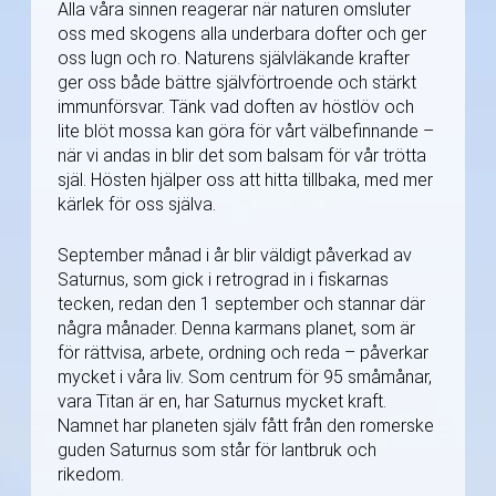
Alla våra sinnen reagerar när naturen omsluter
oss med skogens alla underbara dofter och ger
oss lugn och ro. Naturens självläkande krafter
ger oss både bättre självförtroende och stärkt
immunförsvar. Tänk vad doften av höstlöv och
lite blöt mossa kan göra för vårt välbefinnande –
när vi andas in blir det som balsam för vår trötta
själ. Hösten hjälper oss att hitta tillbaka, med mer
kärlek för oss själva.
September månad i år blir väldigt påverkad av
Saturnus, som gick i retrograd in i fiskarnas
tecken, redan den 1 september och stannar där
några månader. Denna karmans planet, som är
för rättvisa, arbete, ordning och reda – påverkar
mycket i våra liv. Som centrum för 95 småmånar,
vara Titan är en, har Saturnus mycket kraft.
Namnet har planeten själv fått från den romerske
guden Saturnus som står för lantbruk och
rikedom.