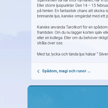
stjärnhimlen så här inför nymånen, när vi u
Eller större ljuspunkter. Den 14 – 15 febru
på himlen. En fantastisk chans att skicka s
brinnande ljus, kanske omgärdat med ett par 
Kanske använda Tarotkort för en spådom v
framtiden. Om du nu lägger korten själv eller
eller en kollega. Eller om du behöver riktig
stråla över oss.
Med tur, lycka och tända ljus hälsar “ Silver
Spådom, magi och runor …