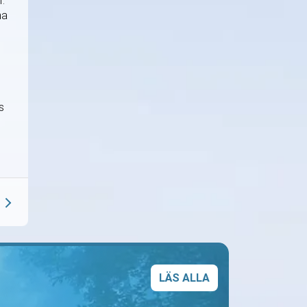
r.
na
s
LÄS ALLA