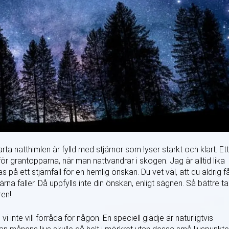
ta natthimlen är fylld med stjärnor som lyser starkt och klart. Ett
för grantopparna, när man nattvandrar i skogen. Jag är alltid lika
å ett stjärnfall för en hemlig önskan. Du vet väl, att du aldrig f
na faller. Då uppfylls inte din önskan, enligt sägnen. Så bättre ta
ren!
 inte vill förråda för någon. En speciell glädje är naturligtvis