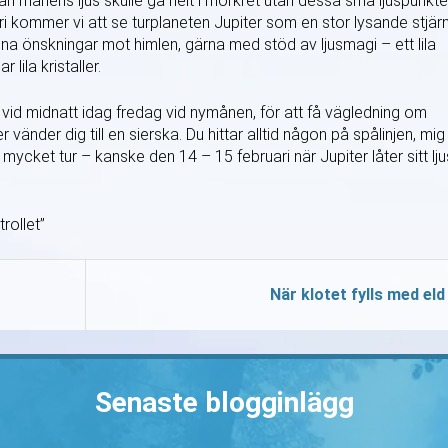
tan månens ljus skulle gå helt i mörkret utan dessa små ljuspunkte
ari kommer vi att se turplaneten Jupiter som en stor lysande stjär
ina önskningar mot himlen, gärna med stöd av ljusmagi – ett lila
lila kristaller.
id midnatt idag fredag vid nymånen, för att få vägledning om
 vänder dig till en sierska. Du hittar alltid någon på spålinjen, mig
t mycket tur – kanske den 14 – 15 februari när Jupiter låter sitt lju
trollet”
När klotet fylls med eld
Senaste blogginlägg