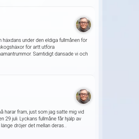
 en häxdans under den eldiga fullmånen för
kogshäxor för artt utföra
h shamantrummor. Samtidigt dansade vi och
 harar fram, just som jag satte mig vid
 29 juli. Lyckans fullmåne får hjälp av
länge dröjer det mellan deras...