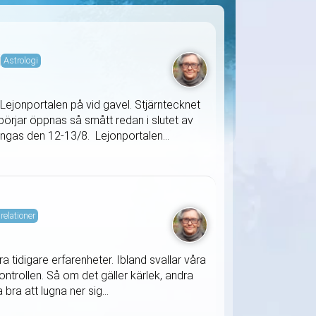
i
Astrologi
Lejonportalen på vid gavel. Stjärntecknet
örjar öppnas så smått redan i slutet av
tängas den 12-13/8. Lejonportalen...
relationer
 tidigare erfarenheter. Ibland svallar våra
ontrollen. Så om det gäller kärlek, andra
bra att lugna ner sig...