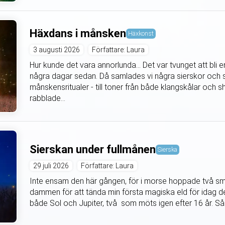
Häxdans i månsken
Häxkonst
3 augusti 2026
Författare: Laura
Hur kunde det vara annorlunda... Det var tvunget att bli
några dagar sedan. Då samlades vi några sierskor och s
månskensritualer - till toner från både klangskålar oc
rabblade...
Sierskan under fullmånen
Sierska
29 juli 2026
Författare: Laura
Inte ensam den här gången, för i morse hoppade två små
dammen för att tända min första magiska eld för idag den
både Sol och Jupiter, två som möts igen efter 16 år. Så 