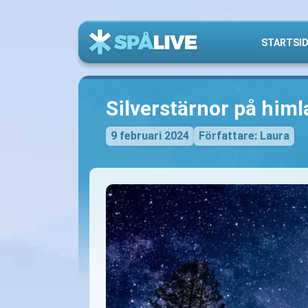
STARTSI
Silverstärnor på himl
9 februari 2024
Författare: Laura