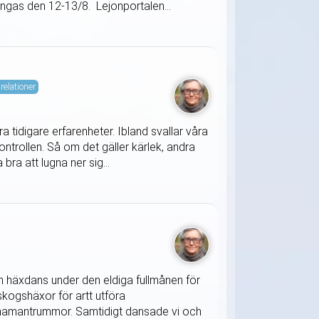
tängas den 12-13/8. Lejonportalen...
relationer
 tidigare erfarenheter. Ibland svallar våra
ontrollen. Så om det gäller kärlek, andra
bra att lugna ner sig...
 en häxdans under den eldiga fullmånen för
kogshäxor för artt utföra
h shamantrummor. Samtidigt dansade vi och