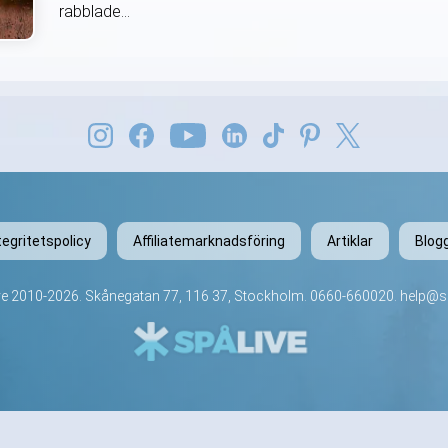
rabblade...
tegritetspolicy
Affiliatemarknadsföring
Artiklar
Blog
ve
2010-2026. Skånegatan 77, 116 37, Stockholm.
0660-660020
.
help@sp