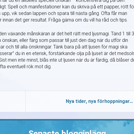
 Har du en alldeles speciell önskan – koncentrera dig på den.
gt. Spell och manifestationer kan du skriva på ett papper, rött fö
s upp, vik sedan lappen och spara till nästa gång. Ofta får man
innan det ger resultat. Fråga gärna om du vill ha råd och tips.
den växande månskäran är det helt rätt med ljusmagi. Tänd 1 till 
n önskan, eller färg som passar till just den dag när du utför din
ar och till alla önskningar. Tänk bara på att ljusen för magi ska
serar” du in en eterisk, förstärkande olja på ljuset är det medsol
ist men inte minst, blås inte ut ljusen när du är färdig, då blåser d
ta eventuell rök mot dig.
Nya tider, nya förhoppningar…
Senaste blogginlägg