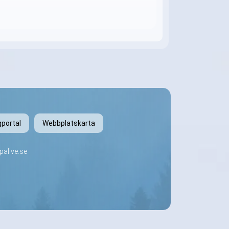
gportal
Webbplatskarta
alive.se