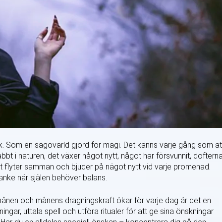
k. Som en sagovärld gjord för magi. Det känns varje gång som at
abbt i naturen, det växer något nytt, något har försvunnit, doftern
flyter samman och bjuder på nägot nytt vid varje promenad.
tanke när själen behöver balans.
ånen och månens dragningskraft ökar för varje dag är det en
ingar, uttala spell och utföra ritualer för att ge sina önskningar