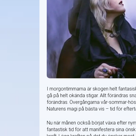
I morgontimmarna är skogen helt fantasis
gå på helt okända stigar. Allt förändras sn
förändras. Övergångarna vår-sommar-höst 
Naturens magi på bästa vis – tid för efter
Nu när månen också börjat växa efter nym
fantastisk tid för att manifestera sina önskn