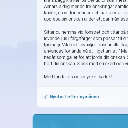
kraft. Lägg kraften på det du önskar mest.
Annars aldrig mer än tre önskningar samtidi
kärlek, grönt för pengar och hälsa osv. Lä
upprepa sin önskan under ett par månfaser 
Sitter du hemma vid fönstret och tittar på 
levande ljus i färg/färger som passar till di
ljusmagi. Vita och bivaxljus passar alla dag
användas för ändamålet, inget annat. “ Mas
nedåt som gäller för att jorda din önskan. S
bort din önskan. Släck med en sked och vif
Med tända ljus och mycket kärlek!
Nystart efter nymånen