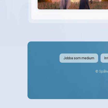
Jobba som medium
In
©
Spåli