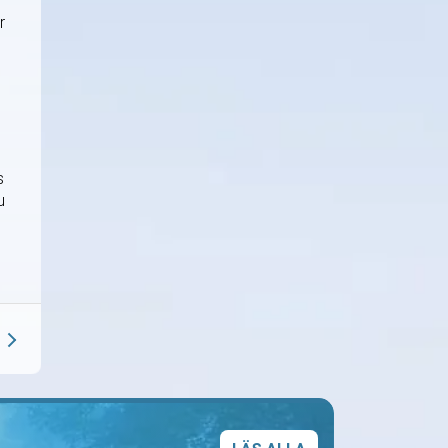
r
3
s
u