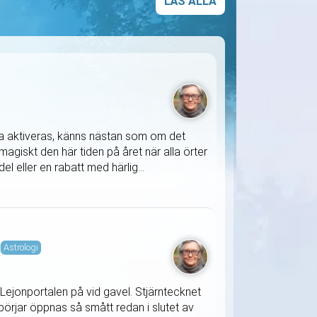
LÄS ALLA
ska aktiveras, känns nästan som om det
agiskt den här tiden på året när alla örter
l eller en rabatt med härlig...
i
Astrologi
Lejonportalen på vid gavel. Stjärntecknet
örjar öppnas så smått redan i slutet av