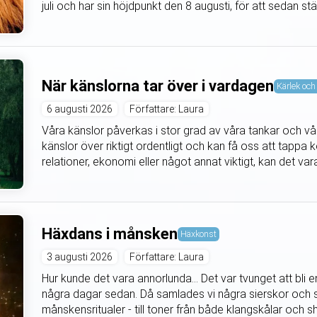
juli och har sin höjdpunkt den 8 augusti, för att sedan s
När känslorna tar över i vardagen
Kärlek och 
6 augusti 2026
Författare: Laura
Våra känslor påverkas i stor grad av våra tankar och våra
känslor över riktigt ordentligt och kan få oss att tappa k
relationer, ekonomi eller något annat viktigt, kan det vara 
Häxdans i månsken
Häxkonst
3 augusti 2026
Författare: Laura
Hur kunde det vara annorlunda... Det var tvunget att bli
några dagar sedan. Då samlades vi några sierskor och s
månskensritualer - till toner från både klangskålar oc