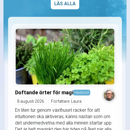
LÄS ALLA
Doftande örter för magi
Häxkonst
8 augusti 2026
Författare: Laura
En liten tur genom växthuset räcker för att
intuitionen ska aktiveras, känns nästan som om
det undermedvetna med alla minnen startar upp.
Det är helt magiskt den här tiden på året när alla