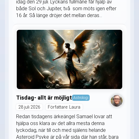
idag den 29 juli. Lyckans fullmåne får hjälp av
både Sol och Jupiter, två som möts igen efter
16 år. Så länge dröjer det mellan deras...
Tisdag- allt är möjligt
Astrologi
28 juli 2026
Författare: Laura
Redan tisdagens ärkeängel Samael lovar att
hjälpa oss klara av det allra mesta denna
lyckodag, när till och med själens helande
Asteroid Psyke är på vår sida där han står, bara