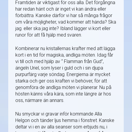
Framtiden är viktigast för oss alla. Det förgångna
har redan hänt och är inget vi kan ändra eller
förbättra. Kanske därför vi har så många frågor
om våra möjligheter, vad kommer att hända? Ska
jag. eller ska jag inte? Ibland lägger vi kort eller
runor för att få hjälp med svaren.
Kombinerar nu kristallernas krafter med att lägga
kort i en tid för magiska, andliga möten. Idag får
vi till och med hjälp av “ Flamman från Gud”,
ängeln Uriel, som lyser i guld och i sin djupa
purpurfärg varje söndag. Energierna är mycket
starka och ger oss kraften vi behöver, för att
genomföra de andliga möten vi planerar. Nu på
hösten känns våra kära, som inte längre är hos
oss, närmare än annars.
Nu smyckar vi gravar inför kommande Alla
Helgon och tänder ljus hemma i fönstret. Kanske
deltar vi i en av alla seanser som erbjuds nu, i