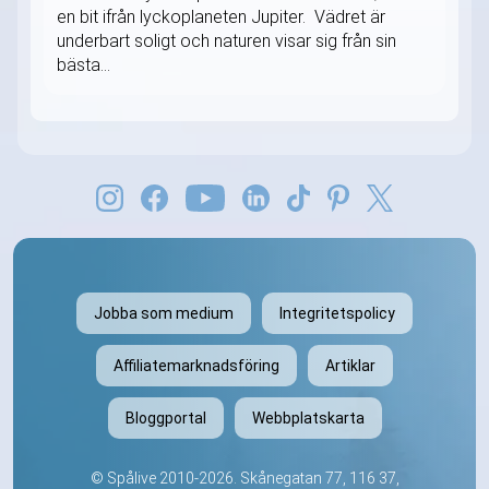
en bit ifrån lyckoplaneten Jupiter. Vädret är
underbart soligt och naturen visar sig från sin
bästa...
Jobba som medium
Integritetspolicy
Affiliatemarknadsföring
Artiklar
Bloggportal
Webbplatskarta
©
Spålive
2010-2026. Skånegatan 77, 116 37,