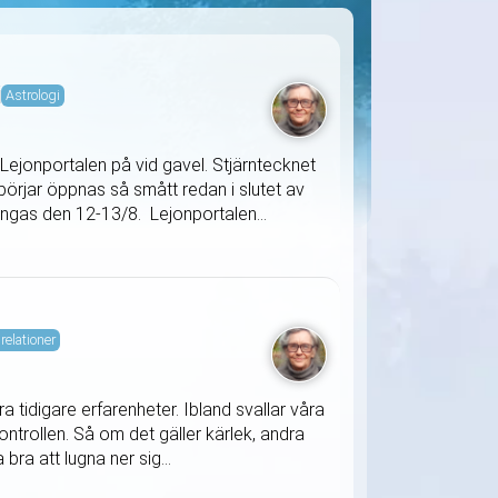
i
Astrologi
Lejonportalen på vid gavel. Stjärntecknet
örjar öppnas så smått redan i slutet av
tängas den 12-13/8. Lejonportalen...
relationer
 tidigare erfarenheter. Ibland svallar våra
ontrollen. Så om det gäller kärlek, andra
bra att lugna ner sig...