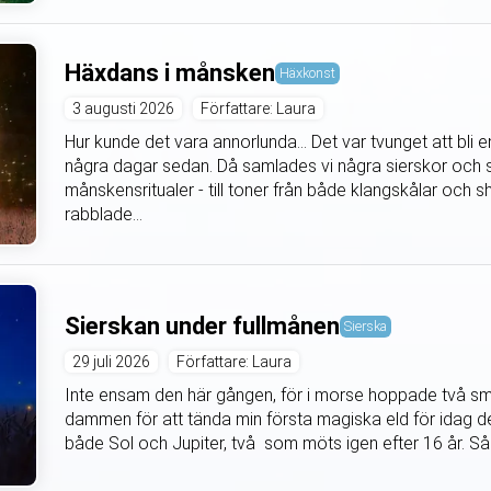
Häxdans i månsken
Häxkonst
3 augusti 2026
Författare: Laura
Hur kunde det vara annorlunda... Det var tvunget att bli
några dagar sedan. Då samlades vi några sierskor och s
månskensritualer - till toner från både klangskålar oc
rabblade...
Sierskan under fullmånen
Sierska
29 juli 2026
Författare: Laura
Inte ensam den här gången, för i morse hoppade två små
dammen för att tända min första magiska eld för idag den
både Sol och Jupiter, två som möts igen efter 16 år. Så 