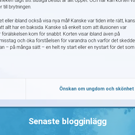
eken tagit sitt slutliga beslut är allt öppet. Och här kan korten v
 till brytningen.
et eller ibland också visa nya mål! Kanske var tiden inte rätt, kan
tt allt har en baksida. Kanske så enkelt som att illusionen var
är förälskelsen kom för snabbt. Korten visar ibland även på
t misstag och öka förståelsen för varandra och varför det skedde
jan – på många sätt – en helt ny start eller en nystart för det som
Önskan om ungdom och skönhet
Senaste blogginlägg