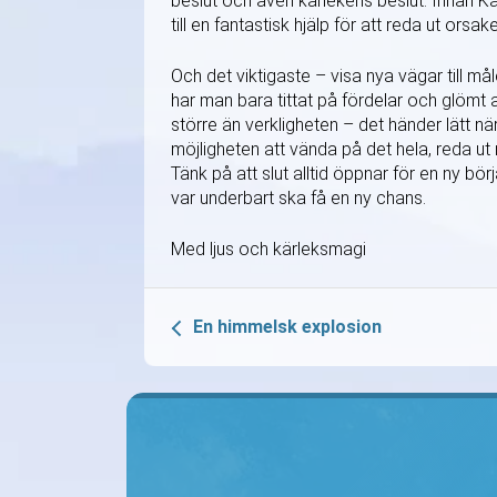
beslut och även kärlekens beslut. Innan Kärl
till en fantastisk hjälp för att reda ut orsaker
Och det viktigaste – visa nya vägar till mål
har man bara tittat på fördelar och glömt a
större än verkligheten – det händer lätt n
möjligheten att vända på det hela, reda u
Tänk på att slut alltid öppnar för en ny bör
var underbart ska få en ny chans.
Med ljus och kärleksmagi
En himmelsk explosion