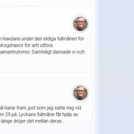
 en häxdans under den eldiga fullmånen för
kogshäxor för artt utföra
h shamantrummor. Samtidigt dansade vi och
 harar fram, just som jag satte mig vid
 29 juli. Lyckans fullmåne får hjälp av
länge dröjer det mellan deras...