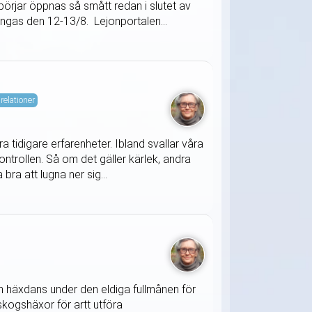
örjar öppnas så smått redan i slutet av
tängas den 12-13/8. Lejonportalen...
relationer
 tidigare erfarenheter. Ibland svallar våra
ontrollen. Så om det gäller kärlek, andra
bra att lugna ner sig...
 en häxdans under den eldiga fullmånen för
kogshäxor för artt utföra