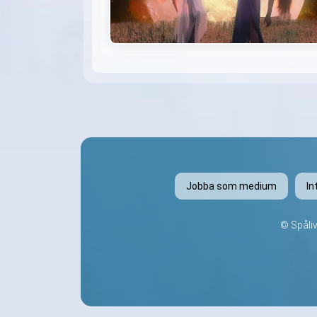
Jobba som medium
In
©
Spåli