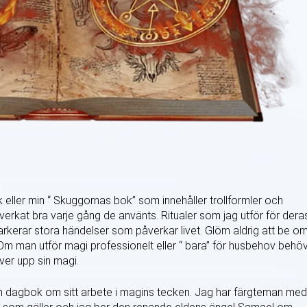
 eller min “ Skuggornas bok” som innehåller trollformler och
 verkat bra varje gång de använts. Ritualer som jag utför för dera
erar stora händelser som påverkar livet. Glöm aldrig att be o
 Om man utför magi professionelt eller “ bara” för husbehov behö
ver upp sin magi.
en dagbok om sitt arbete i magins tecken. Jag har färgteman med