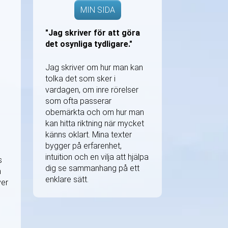
MIN SIDA
"Jag skriver för att göra
det osynliga tydligare."
Jag skriver om hur man kan
tolka det som sker i
vardagen, om inre rörelser
som ofta passerar
obemärkta och om hur man
kan hitta riktning när mycket
känns oklart. Mina texter
bygger på erfarenhet,
intuition och en vilja att hjälpa
s
dig se sammanhang på ett
m
enklare sätt.
ver