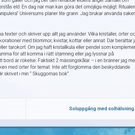
tt som gäller och jag ber den renande eldens ängel Samael om
örstås eld. En dag när man kan göra det omöjliga möjligt. Rituale
manipulera” Universums planer lite grann. Jag brukar använda saker
na texter och skriver upp allt jag använder. Vilka kristaller, örter o
ekorationer med blommor, kvistar, kottar eller annat. Där berättar 
ller tarokort. Om jag haft kristallkula eller pendel som komplemen
ma för att komma i rätt stämning eller jag lyssnar på
tt bord är rökelse. Faktiskt 2 mässingskålar – i en bränner jag m
röken med örter för temat. Inte att förglömma den beskyddande
lir skrivet i min “ Skuggornas bok”.
Soluppgång med solhälsning