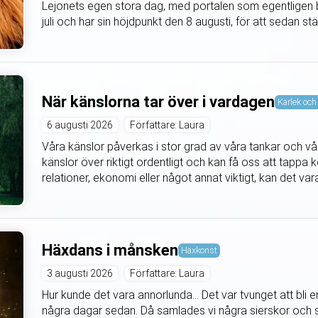
Lejonets egen stora dag, med portalen som egentligen b
juli och har sin höjdpunkt den 8 augusti, för att sedan s
När känslorna tar över i vardagen
Kärlek och 
6 augusti 2026
Författare: Laura
Våra känslor påverkas i stor grad av våra tankar och våra
känslor över riktigt ordentligt och kan få oss att tappa k
relationer, ekonomi eller något annat viktigt, kan det vara 
Häxdans i månsken
Häxkonst
3 augusti 2026
Författare: Laura
Hur kunde det vara annorlunda... Det var tvunget att bli
några dagar sedan. Då samlades vi några sierskor och s