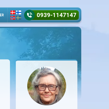
0939-1147147
ER