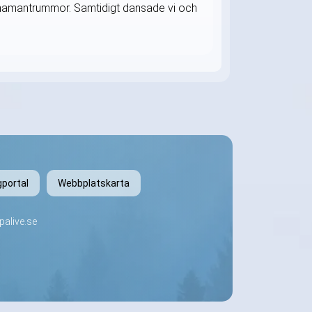
h shamantrummor. Samtidigt dansade vi och
gportal
Webbplatskarta
alive.se