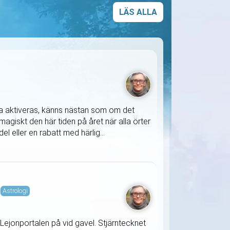
LÄS ALLA
ska aktiveras, känns nästan som om det
agiskt den här tiden på året när alla örter
l eller en rabatt med härlig...
i
Astrologi
Lejonportalen på vid gavel. Stjärntecknet