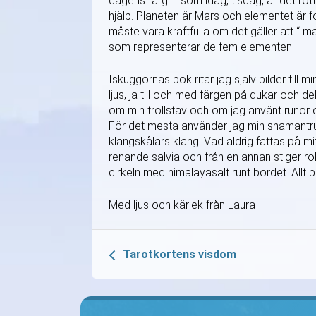
dagens färg – som idag, tisdag, är det rö
hjälp. Planeten är Mars och elementet är f
måste vara kraftfulla om det gäller att “ 
som representerar de fem elementen.
Iskuggornas bok ritar jag själv bilder till mi
ljus, ja till och med färgen på dukar och d
om min trollstav och om jag använt runor e
För det mesta använder jag min shamantrum
klangskålars klang. Vad aldrig fattas på mi
renande salvia och från en annan stiger 
cirkeln med himalayasalt runt bordet. Allt b
Med ljus och kärlek från Laura
Tarotkortens visdom