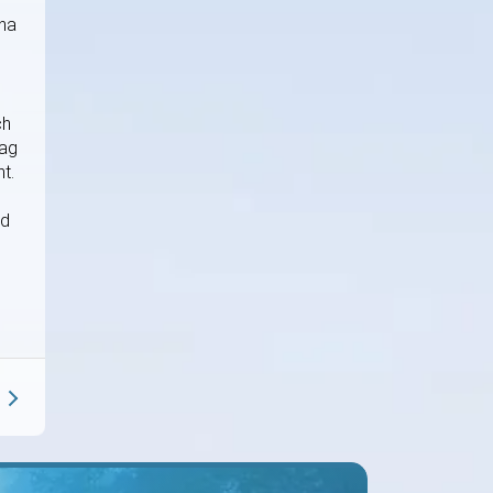
rna
ch
jag
t.
ed