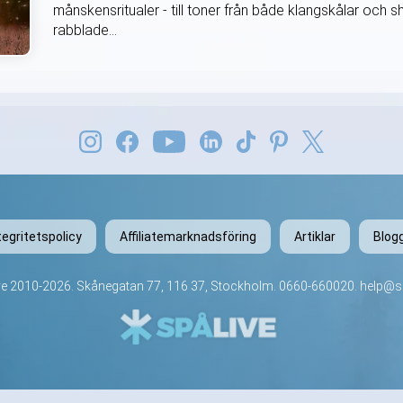
månskensritualer - till toner från både klangskålar oc
rabblade...
tegritetspolicy
Affiliatemarknadsföring
Artiklar
Blog
ve
2010-2026. Skånegatan 77, 116 37, Stockholm.
0660-660020
.
help@sp