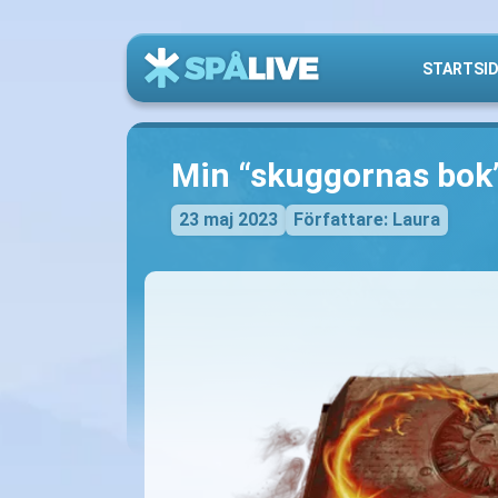
STARTSI
Min “skuggornas bok
23 maj 2023
Författare: Laura