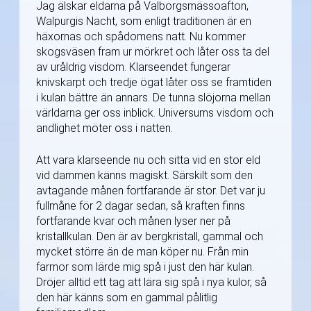
Jag älskar eldarna på Valborgsmässoafton,
Walpurgis Nacht, som enligt traditionen är en
häxornas och spådomens natt. Nu kommer
skogsväsen fram ur mörkret och låter oss ta del
av uråldrig visdom. Klarseendet fungerar
knivskarpt och tredje ögat låter oss se framtiden
i kulan bättre än annars. De tunna slöjorna mellan
världarna ger oss inblick. Universums visdom och
andlighet möter oss i natten.
Att vara klarseende nu och sitta vid en stor eld
vid dammen känns magiskt. Särskilt som den
avtagande månen fortfarande är stor. Det var ju
fullmåne för 2 dagar sedan, så kraften finns
fortfarande kvar och månen lyser ner på
kristallkulan. Den är av bergkristall, gammal och
mycket större än de man köper nu. Från min
farmor som lärde mig spå i just den här kulan.
Dröjer alltid ett tag att lära sig spå i nya kulor, så
den här känns som en gammal pålitlig